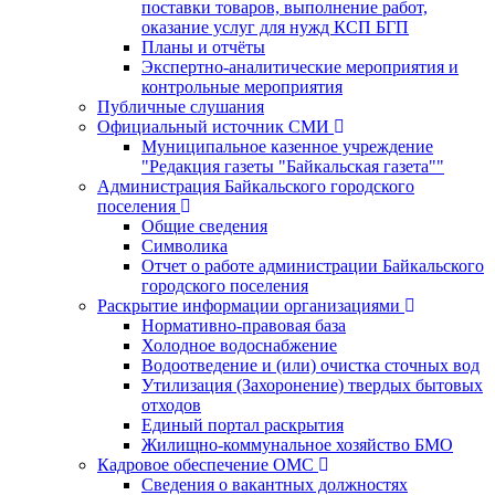
поставки товаров, выполнение работ,
оказание услуг для нужд КСП БГП
Планы и отчёты
Экспертно-аналитические мероприятия и
контрольные мероприятия
Публичные слушания
Официальный источник СМИ
Муниципальное казенное учреждение
"Редакция газеты "Байкальская газета""
Администрация Байкальского городского
поселения
Общие сведения
Символика
Отчет о работе администрации Байкальского
городского поселения
Раскрытие информации организациями
Нормативно-правовая база
Холодное водоснабжение
Водоотведение и (или) очистка сточных вод
Утилизация (Захоронение) твердых бытовых
отходов
Единый портал раскрытия
Жилищно-коммунальное хозяйство БМО
Кадровое обеспечение ОМС
Сведения о вакантных должностях