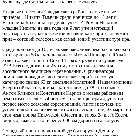
Бурятия, где смогла завоевать шесть медалей.
Впервые в истории Слюдянского района самые юные
призёры – Никита Тымчик среди новичков до 13 лет и
Екатерина Колягина среди девушек. А Роман Ненахов
младше Никиты на два года и в 9 лет уже настоящий
богатырь, выступая в тяжёлой весовой категории, заслужил
приз – сотовый телефон, как самый юный участник турнира.
Среди юношей до 16 лет новые районные рекорды в весовой
категории до 58 кг устанавливает Игорь Шинкарёв. Юный
атлет толкает гири по 16 кг 141 раз, в рывке по сумме рук –
219! Всего одного подъёма ему не хватило до звания
абсолютного чемпиона соревнований. Организаторы
немножко пожадничали в числе категорий и весовую
категорию свыше 63 кг сделали абсолютной. Наши чемпионы
Всероссийского турнира в категориях до 78 кг и свыше –
Антон Блинков и Константин Карпов с новым районным
рекордом в толчке 174 подъёма, стали призёрами, уступив
первое место хозяевам соревнований. Антон все-таки не
успел полностью переключиться на лёгкие гири, 28 марта он
стал чемпионом Иркутской области на гирях 24 кг. А Костя,
видимо, тяжеловато перенёс 600 км дороги на автобусе.
Солидный приз за волю к победе был вручён Денису