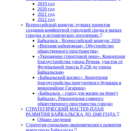
2019 год
2020 год
2021 год
2022 год
Всероссийский конкурс лучших проектов
создания комфортной городской среды в малых
городах и исторических поселениях
Байкальск - Всероссийский конкурс 2026
«Верхняя набережная». Обустройство
общественного пространства»
«Укрощение строптивой реки». Концепция
благоустройства улицы Речная, участок от
Федеральной трассы Р-258 до улицы
Байкальская»
«Байкальский космос». Концепция
благоустройства прогулочного бульвара в
микрорайоне Гагарина»
«Байкальск – город для жизни на берегу
Байкала». Реконцепция главного
общественного пространства города»
СТРАТЕГИЧЕСКИЙ МАСТЕР-ПЛАН
РАЗВИТИЯ БАЙКАЛЬСКА ДО 2040 ГОДА
Общие сведения
Стратегия социально-экономического развития
моногорода Байкальска