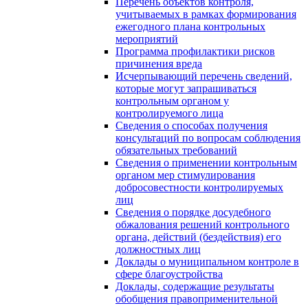
Перечень объектов контроля,
учитываемых в рамках формирования
ежегодного плана контрольных
мероприятий
Программа профилактики рисков
причинения вреда
Исчерпывающий перечень сведений,
которые могут запрашиваться
контрольным органом у
контролируемого лица
Сведения о способах получения
консультаций по вопросам соблюдения
обязательных требований
Сведения о применении контрольным
органом мер стимулирования
добросовестности контролируемых
лиц
Сведения о порядке досудебного
обжалования решений контрольного
органа, действий (бездействия) его
должностных лиц
Доклады о муниципальном контроле в
сфере благоустройства
Доклады, содержащие результаты
обобщения правоприменительной