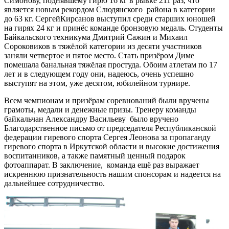
Симонову, поднявшему гирю 16 кг в рывке 211 раз, что
является новым рекордом Слюдянского района в категории
до 63 кг. СергейКирсанов выступил среди старших юношей
на гирях 24 кг и принёс команде бронзовую медаль. Студенты
Байкальского техникума Дмитрий Сажин и Михаил
Сороковиков в тяжёлой категории из десяти участников
заняли четвертое и пятое место. Стать призёром Диме
помешала банальная тяжёлая простуда. Обоим атлетам по 17
лет и в следующем году они, надеюсь, очень успешно
выступят на этом, уже десятом, юбилейном турнире.
Всем чемпионам и призёрам соревнований были вручены
грамоты, медали и денежные призы. Тренеру команды
байкальчан Александру Васильеву было вручено
Благодарственное письмо от председателя Республиканской
федерации гиревого спорта Сергея Леонова за пропаганду
гиревого спорта в Иркутской области и высокие достижения
воспитанников, а также памятный ценный подарок
фотоаппарат. В заключение, команда ещё раз выражает
искреннюю признательность нашим спонсорам и надеется на
дальнейшее сотрудничество.