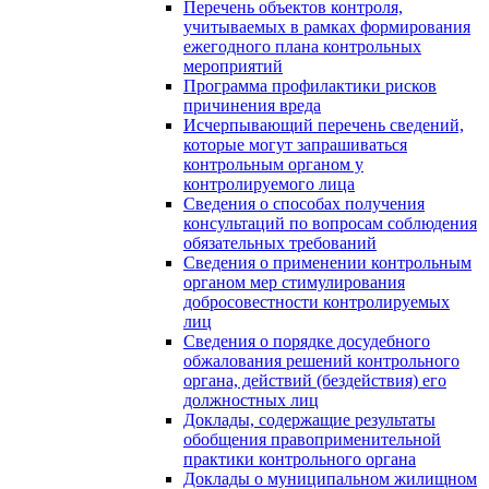
Перечень объектов контроля,
учитываемых в рамках формирования
ежегодного плана контрольных
мероприятий
Программа профилактики рисков
причинения вреда
Исчерпывающий перечень сведений,
которые могут запрашиваться
контрольным органом у
контролируемого лица
Сведения о способах получения
консультаций по вопросам соблюдения
обязательных требований
Сведения о применении контрольным
органом мер стимулирования
добросовестности контролируемых
лиц
Сведения о порядке досудебного
обжалования решений контрольного
органа, действий (бездействия) его
должностных лиц
Доклады, содержащие результаты
обобщения правоприменительной
практики контрольного органа
Доклады о муниципальном жилищном