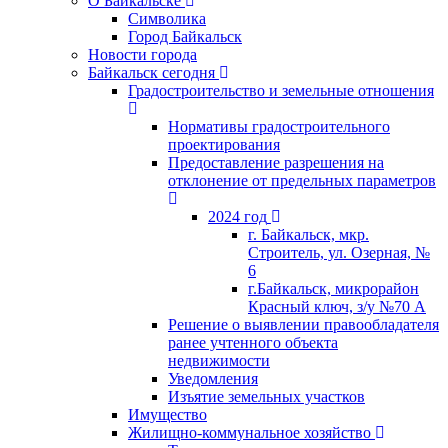
О Байкальске
Символика
Город Байкальск
Новости города
Байкальск сегодня
Градостроительство и земельные отношения
Нормативы градостроительного
проектирования
Предоставление разрешения на
отклонение от предельных параметров
2024 год
г. Байкальск, мкр.
Строитель, ул. Озерная, №
6
г.Байкальск, микрорайон
Красный ключ, з/у №70 А
Решение о выявлении правообладателя
ранее учтенного объекта
недвижимости
Уведомления
Изъятие земельных участков
Имущество
Жилищно-коммунальное хозяйство