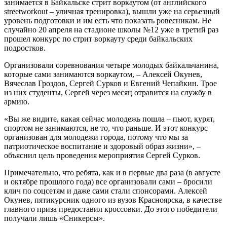
занимается в Байкальске стрит воркаутом (от английского
streetworkout – уличная тренировка), вышли уже на серьезный
уровень подготовки и им есть что показать ровесникам. Не
случайно 20 апреля на стадионе школы №12 уже в третий раз
прошел конкурс по стрит воркауту среди байкальских
подростков.
Организовали соревнования четыре молодых байкальчанина,
которые сами занимаются воркаутом, – Алексей Окунев,
Вячеслав Гроздов, Сергей Сурков и Евгений Чепайкин. Трое
из них студенты, Сергей через месяц отравится на службу в
армию.
«Вы же видите, какая сейчас молодежь пошла – пьют, курят,
спортом не занимаются, не то, что раньше. И этот конкурс
организован для молодежи города, потому что мы за
патриотическое воспитание и здоровый образ жизни», –
объяснил цель проведения мероприятия Сергей Сурков.
Примечательно, что ребята, как и в первые два раза (в августе
и октябре прошлого года) все организовали сами – бросили
клич по соцсетям и даже сами стали спонсорами. Алексей
Окунев, пятикурсник одного из вузов Красноярска, в качестве
главного приза предоставил кроссовки. До этого победители
получали лишь «Сникерсы».