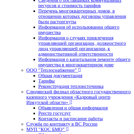
Сведения о поставщиках коммунальных
ресурсов и стоимость тарифов
Перечень многоквартирных домов, в
отношении которых договоры управления
были расторгнуты
Информация об использовании общего
имущества
Информация о случаях привлечения
управляющей организации, должностного
лица управляющей организации, к
административной ответственности
Информация о капитальном ремонте общего
имущества в многоквартирном доме
ООО "Теплоснабжение"
Общая документация
Тарифы
Реконструкция теплоисточника
Слюдянский филиал областного государственного
казенного учреждения «Кадровый центр
Иркутской области»
Объявления и общая информация
Реестр госуслуг
Контакты и расписание работы
Служба по контракту в ВС России
МУП "КОС БМО"