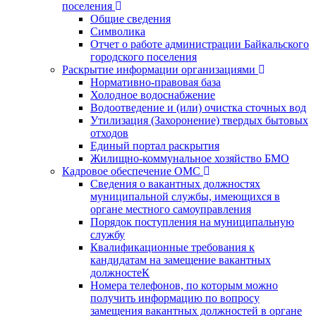
поселения
Общие сведения
Символика
Отчет о работе администрации Байкальского
городского поселения
Раскрытие информации организациями
Нормативно-правовая база
Холодное водоснабжение
Водоотведение и (или) очистка сточных вод
Утилизация (Захоронение) твердых бытовых
отходов
Единый портал раскрытия
Жилищно-коммунальное хозяйство БМО
Кадровое обеспечение ОМС
Сведения о вакантных должностях
муниципальной службы, имеющихся в
органе местного самоуправления
Порядок поступления на муниципальную
службу
Квалификационные требования к
кандидатам на замещение вакантных
должностеК
Номера телефонов, по которым можно
получить информацию по вопросу
замещения вакантных должностей в органе