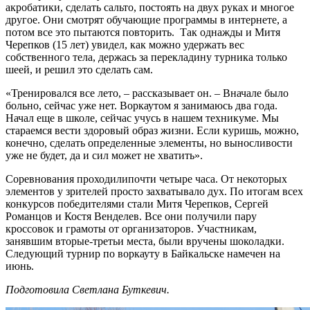
акробатики, сделать сальто, постоять на двух руках и многое
другое. Они смотрят обучающие программы в интернете, а
потом все это пытаются повторить. Так однажды и Митя
Черепков (15 лет) увидел, как можно удержать вес
собственного тела, держась за перекладину турника только
шеей, и решил это сделать сам.
«Тренировался все лето, – рассказывает он. – Вначале было
больно, сейчас уже нет. Воркаутом я занимаюсь два года.
Начал еще в школе, сейчас учусь в нашем техникуме. Мы
стараемся вести здоровый образ жизни. Если куришь, можно,
конечно, сделать определенные элементы, но выносливости
уже не будет, да и сил может не хватить».
Соревнования проходилипочти четыре часа. От некоторых
элементов у зрителей просто захватывало дух. По итогам всех
конкурсов победителями стали Митя Черепков, Сергей
Романцов и Костя Венделев. Все они получили пару
кроссовок и грамоты от организаторов. Участникам,
занявшим вторые-третьи места, были вручены шоколадки.
Следующий турнир по воркауту в Байкальске намечен на
июнь.
Подготовила Светлана Буткевич.