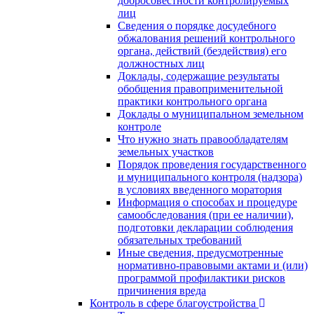
добросовестности контролируемых
лиц
Сведения о порядке досудебного
обжалования решений контрольного
органа, действий (бездействия) его
должностных лиц
Доклады, содержащие результаты
обобщения правоприменительной
практики контрольного органа
Доклады о муниципальном земельном
контроле
Что нужно знать правообладателям
земельных участков
Порядок проведения государственного
и муниципального контроля (надзора)
в условиях введенного моратория
Информация о способах и процедуре
самообследования (при ее наличии),
подготовки декларации соблюдения
обязательных требований
Иные сведения, предусмотренные
нормативно-правовыми актами и (или)
программой профилактики рисков
причинения вреда
Контроль в сфере благоустройства