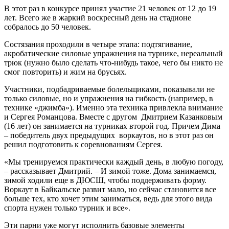
В этот раз в конкурсе принял участие 21 человек от 12 до 19
лет. Всего же в жаркий воскресный день на стадионе
собралось до 50 человек.
Состязания проходили в четыре этапа: подтягивание,
акробатические силовые упражнения на турнике, нереальный
трюк (нужно было сделать что-нибудь такое, чего бы никто не
смог повторить) и жим на брусьях.
Участники, подбадриваемые болельщиками, показывали не
только силовые, но и упражнения на гибкость (например, в
технике «джимба»). Именно эта техника привлекла внимание
и Сергея Романцова. Вместе с другом Дмитрием Казанковым
(16 лет) он занимается на турниках второй год. Причем Дима
– победитель двух предыдущих воркаутов, но в этот раз он
решил подготовить к соревнованиям Сергея.
«Мы тренируемся практически каждый день, в любую погоду,
– рассказывает Дмитрий. – И зимой тоже. Дома занимаемся,
зимой ходили еще в ДЮСШ, чтобы поддерживать форму.
Воркаут в Байкальске развит мало, но сейчас становится все
больше тех, кто хочет этим заниматься, ведь для этого вида
спорта нужен только турник и все».
Эти парни уже могут исполнить базовые элементы