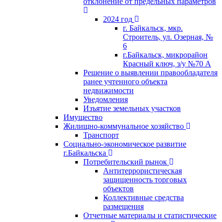
отклонение от предельных параметров
2024 год
г. Байкальск, мкр.
Строитель, ул. Озерная, №
6
г.Байкальск, микрорайон
Красный ключ, з/у №70 А
Решение о выявлении правообладателя
ранее учтенного объекта
недвижимости
Уведомления
Изъятие земельных участков
Имущество
Жилищно-коммунальное хозяйство
Транспорт
Социально-экономическое развитие
г.Байкальска
Потребительский рынок
Антитеррористическая
защищенность торговых
объектов
Коллективные средства
размещения
Отчетные материалы и статистические