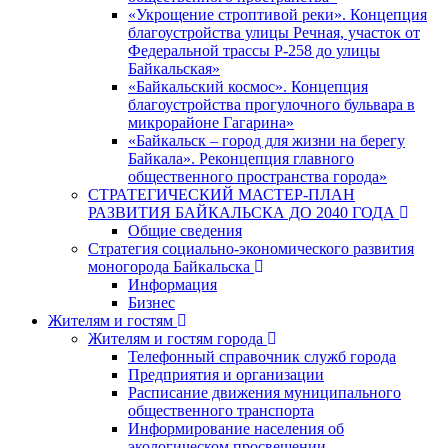
«Укрощение строптивой реки». Концепция
благоустройства улицы Речная, участок от
Федеральной трассы Р-258 до улицы
Байкальская»
«Байкальский космос». Концепция
благоустройства прогулочного бульвара в
микрорайоне Гагарина»
«Байкальск – город для жизни на берегу
Байкала». Реконцепция главного
общественного пространства города»
СТРАТЕГИЧЕСКИЙ МАСТЕР-ПЛАН
РАЗВИТИЯ БАЙКАЛЬСКА ДО 2040 ГОДА
Общие сведения
Стратегия социально-экономического развития
моногорода Байкальска
Информация
Бизнес
Жителям и гостям
Жителям и гостям города
Телефонный справочник служб города
Предприятия и организации
Расписание движения муниципального
общественного транспорта
Информирование населения об
экологическом просвещении