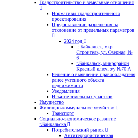
Градостроительство и земельные отношения
Нормативы градостроительного
проектирования
Предоставление разрешения на
отклонение от предельных параметров
2024 год
г. Байкальск, мкр.
Строитель, ул. Озерная, №
6
г.Байкальск, микрорайон
Красный ключ, з/у №70 А
Решение о выявлении правообладателя
ранее учтенного объекта
недвижимости
Уведомления
Изъятие земельных участков
Имущество
Жилищно-коммунальное хозяйство
Транспорт
Социально-экономическое развитие
г.Байкальска
Потребительский рынок
Антитеррористическая