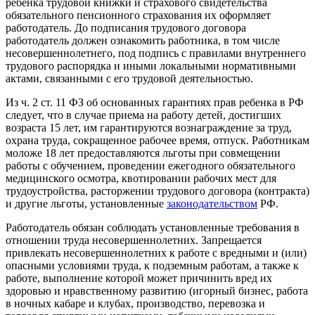
ребенка трудовой книжки и страхового свидетельства
обязательного пенсионного страхования их оформляет
работодатель. До подписания трудового договора
работодатель должен ознакомить работника, в том числе
несовершеннолетнего, под подпись с правилами внутреннего
трудового распорядка и иными локальными нормативными
актами, связанными с его трудовой деятельностью.
Из ч. 2 ст. 11 ФЗ об основанных гарантиях прав ребенка в РФ
следует, что в случае приема на работу детей, достигших
возраста 15 лет, им гарантируются вознаграждение за труд,
охрана труда, сокращенное рабочее время, отпуск. Работникам
моложе 18 лет предоставляются льготы при совмещении
работы с обучением, проведении ежегодного обязательного
медицинского осмотра, квотировании рабочих мест для
трудоустройства, расторжении трудового договора (контракта)
и другие льготы, установленные
законодательством
РФ.
Работодатель обязан соблюдать установленные требования в
отношении труда несовершеннолетних. Запрещается
привлекать несовершеннолетних к работе с вредными и (или)
опасными условиями труда, к подземным работам, а также к
работе, выполнение которой может причинить вред их
здоровью и нравственному развитию (игорный бизнес, работа
в ночных кабаре и клубах, производство, перевозка и