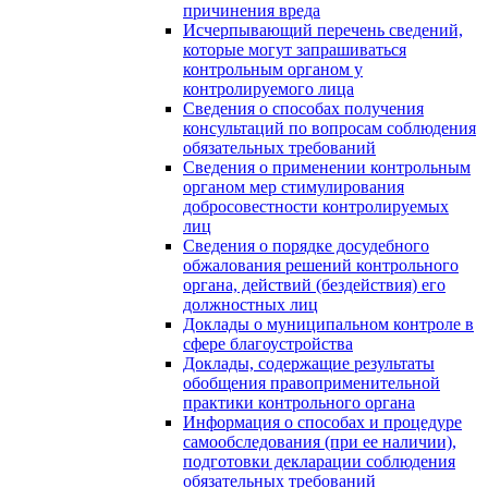
причинения вреда
Исчерпывающий перечень сведений,
которые могут запрашиваться
контрольным органом у
контролируемого лица
Сведения о способах получения
консультаций по вопросам соблюдения
обязательных требований
Сведения о применении контрольным
органом мер стимулирования
добросовестности контролируемых
лиц
Сведения о порядке досудебного
обжалования решений контрольного
органа, действий (бездействия) его
должностных лиц
Доклады о муниципальном контроле в
сфере благоустройства
Доклады, содержащие результаты
обобщения правоприменительной
практики контрольного органа
Информация о способах и процедуре
самообследования (при ее наличии),
подготовки декларации соблюдения
обязательных требований