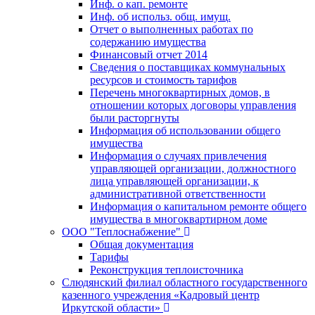
Инф. о кап. ремонте
Инф. об использ. общ. имущ.
Отчет о выполненных работах по
содержанию имущества
Финансовый отчет 2014
Сведения о поставщиках коммунальных
ресурсов и стоимость тарифов
Перечень многоквартирных домов, в
отношении которых договоры управления
были расторгнуты
Информация об использовании общего
имущества
Информация о случаях привлечения
управляющей организации, должностного
лица управляющей организации, к
административной ответственности
Информация о капитальном ремонте общего
имущества в многоквартирном доме
ООО "Теплоснабжение"
Общая документация
Тарифы
Реконструкция теплоисточника
Слюдянский филиал областного государственного
казенного учреждения «Кадровый центр
Иркутской области»