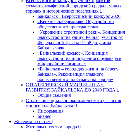
Всероссийский конкурс лучших проектов
создания комфортной городской среды в малых
городах и исторических поселениях
Байкальск - Всероссийский конкурс 2026
«Верхняя набережная». Обустройство
общественного пространства»
«Укрощение строптивой реки». Концепция
благоустройства улицы Речная, участок от
Федеральной трассы Р-258 до улицы
Байкальская»
«Байкальский космос». Концепция
благоустройства прогулочного бульвара в
микрорайоне Гагарина»
«Байкальск – город для жизни на берегу
Байкала». Реконцепция главного
общественного пространства города»
СТРАТЕГИЧЕСКИЙ МАСТЕР-ПЛАН
РАЗВИТИЯ БАЙКАЛЬСКА ДО 2040 ГОДА
Общие сведения
Стратегия социально-экономического развития
моногорода Байкальска
Информация
Бизнес
Жителям и гостям
Жителям и гостям города