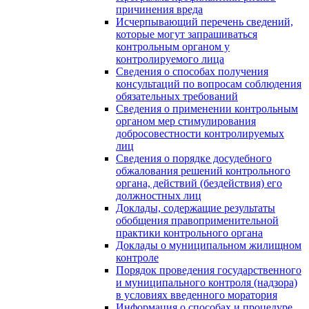
причинения вреда
Исчерпывающий перечень сведений,
которые могут запрашиваться
контрольным органом у
контролируемого лица
Сведения о способах получения
консультаций по вопросам соблюдения
обязательных требований
Сведения о применении контрольным
органом мер стимулирования
добросовестности контролируемых
лиц
Сведения о порядке досудебного
обжалования решений контрольного
органа, действий (бездействия) его
должностных лиц
Доклады, содержащие результаты
обобщения правоприменительной
практики контрольного органа
Доклады о муниципальном жилищном
контроле
Порядок проведения государственного
и муниципального контроля (надзора)
в условиях введенного моратория
Информация о способах и процедуре