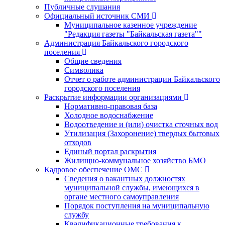
Публичные слушания
Официальный источник СМИ
Муниципальное казенное учреждение
"Редакция газеты "Байкальская газета""
Администрация Байкальского городского
поселения
Общие сведения
Символика
Отчет о работе администрации Байкальского
городского поселения
Раскрытие информации организациями
Нормативно-правовая база
Холодное водоснабжение
Водоотведение и (или) очистка сточных вод
Утилизация (Захоронение) твердых бытовых
отходов
Единый портал раскрытия
Жилищно-коммунальное хозяйство БМО
Кадровое обеспечение ОМС
Сведения о вакантных должностях
муниципальной службы, имеющихся в
органе местного самоуправления
Порядок поступления на муниципальную
службу
Квалификационные требования к