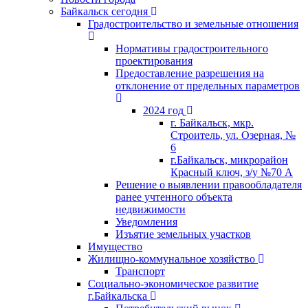
Байкальск сегодня
Градостроительство и земельные отношения
Нормативы градостроительного
проектирования
Предоставление разрешения на
отклонение от предельных параметров
2024 год
г. Байкальск, мкр.
Строитель, ул. Озерная, №
6
г.Байкальск, микрорайон
Красный ключ, з/у №70 А
Решение о выявлении правообладателя
ранее учтенного объекта
недвижимости
Уведомления
Изъятие земельных участков
Имущество
Жилищно-коммунальное хозяйство
Транспорт
Социально-экономическое развитие
г.Байкальска