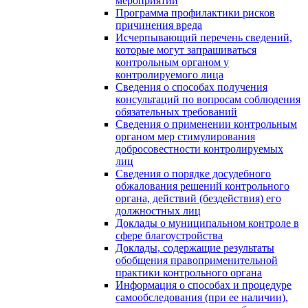
мероприятий
Программа профилактики рисков
причинения вреда
Исчерпывающий перечень сведений,
которые могут запрашиваться
контрольным органом у
контролируемого лица
Сведения о способах получения
консультаций по вопросам соблюдения
обязательных требований
Сведения о применении контрольным
органом мер стимулирования
добросовестности контролируемых
лиц
Сведения о порядке досудебного
обжалования решений контрольного
органа, действий (бездействия) его
должностных лиц
Доклады о муниципальном контроле в
сфере благоустройства
Доклады, содержащие результаты
обобщения правоприменительной
практики контрольного органа
Информация о способах и процедуре
самообследования (при ее наличии),