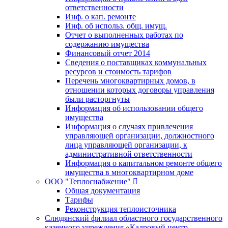
ответственности
Инф. о кап. ремонте
Инф. об использ. общ. имущ.
Отчет о выполненных работах по
содержанию имущества
Финансовый отчет 2014
Сведения о поставщиках коммунальных
ресурсов и стоимость тарифов
Перечень многоквартирных домов, в
отношении которых договоры управления
были расторгнуты
Информация об использовании общего
имущества
Информация о случаях привлечения
управляющей организации, должностного
лица управляющей организации, к
административной ответственности
Информация о капитальном ремонте общего
имущества в многоквартирном доме
ООО "Теплоснабжение"
Общая документация
Тарифы
Реконструкция теплоисточника
Слюдянский филиал областного государственного
казенного учреждения «Кадровый центр