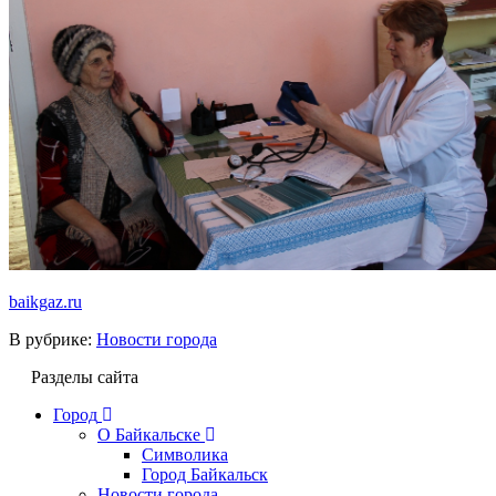
baikgaz.ru
В рубрике:
Новости города
Разделы сайта
Город
О Байкальске
Символика
Город Байкальск
Новости города