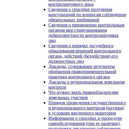
контролируемого лица
Сведения о способах получения
консультаций по вопросам соблюдения
обязательных требований
Сведения о применении контрольным
органом мер стимулирования
добросовестности контролируемых
лиц
Сведения о порядке досудебного
обжалования решений контрольного
органа, действий (бездействия) его
должностных лиц
Доклады, содержащие результаты
обобщения правоприменительной
практики контрольного органа
Доклады о муниципальном земельном
контроле
Что нужно знать правообладателям
земельных участков
Порядок проведения государственного
и муниципального контроля (надзора)
в условиях введенного моратория
Информация о способах и процедуре
самообследования (при ее наличии),
подготовки декларации соблюдения