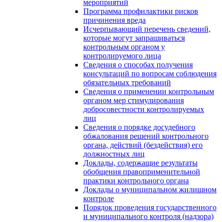
мероприятий
Программа профилактики рисков
причинения вреда
Исчерпывающий перечень сведений,
которые могут запрашиваться
контрольным органом у
контролируемого лица
Сведения о способах получения
консультаций по вопросам соблюдения
обязательных требований
Сведения о применении контрольным
органом мер стимулирования
добросовестности контролируемых
лиц
Сведения о порядке досудебного
обжалования решений контрольного
органа, действий (бездействия) его
должностных лиц
Доклады, содержащие результаты
обобщения правоприменительной
практики контрольного органа
Доклады о муниципальном жилищном
контроле
Порядок проведения государственного
и муниципального контроля (надзора)