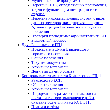
Муниципальные программы
Перечень НПА, определяющих полномочия,
задачи и функции администрации и ее
отделов
Перечень информационных систем, банков
данных, реестров, находящихся в ведении
Администрации Байкальского городского
поселения
Проверки проводимые администрацией БГП
Бюджетный процесс
Дума Байкальского ГП
Председатель Думы Байкальского
городского поселения
Общие положения
Текущие документы
Архивные материалы
Депутаты Думы 5 созыва
Контрольно-счетная палата Байкальского ГП
Руководство КСП
Общие положения
Архивные материалы
Информация о размещении заказов на
поставки товаров, выполнение работ,
оказание услуг для нужд КСП БГП
Планы и отчёты