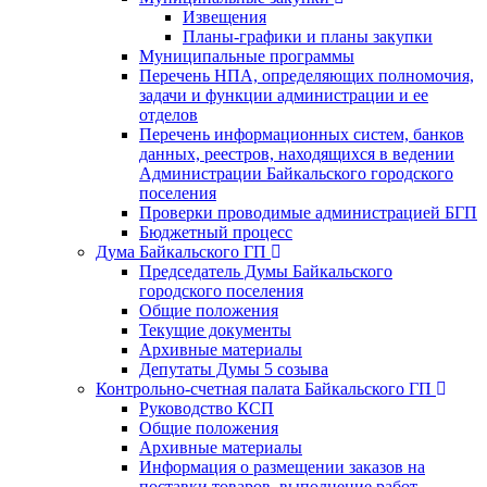
Извещения
Планы-графики и планы закупки
Муниципальные программы
Перечень НПА, определяющих полномочия,
задачи и функции администрации и ее
отделов
Перечень информационных систем, банков
данных, реестров, находящихся в ведении
Администрации Байкальского городского
поселения
Проверки проводимые администрацией БГП
Бюджетный процесс
Дума Байкальского ГП
Председатель Думы Байкальского
городского поселения
Общие положения
Текущие документы
Архивные материалы
Депутаты Думы 5 созыва
Контрольно-счетная палата Байкальского ГП
Руководство КСП
Общие положения
Архивные материалы
Информация о размещении заказов на
поставки товаров, выполнение работ,