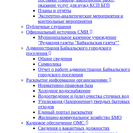
оказание услуг для нужд КСП БГП
Планы и отчёты
Экспертно-аналитические мероприятия и
контрольные мероприятия
Публичные слушания
Официальный источник СМИ
Муниципальное казенное учреждение
"Редакция газеты "Байкальская газета""
Администрация Байкальского городского
поселения
Общие сведения
Символика
Отчет о работе администрации Байкальского
городского поселения
Раскрытие информации организациями
Нормативно-правовая база
Холодное водоснабжение
Водоотведение и (или) очистка сточных вод
Утилизация (Захоронение) твердых бытовых
отходов
Единый портал раскрытия
Жилищно-коммунальное хозяйство БМО
Кадровое обеспечение ОМС
Сведения о вакантных должностях