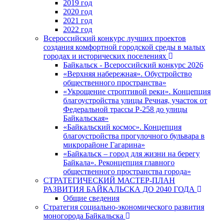
2019 год
2020 год
2021 год
2022 год
Всероссийский конкурс лучших проектов
создания комфортной городской среды в малых
городах и исторических поселениях
Байкальск - Всероссийский конкурс 2026
«Верхняя набережная». Обустройство
общественного пространства»
«Укрощение строптивой реки». Концепция
благоустройства улицы Речная, участок от
Федеральной трассы Р-258 до улицы
Байкальская»
«Байкальский космос». Концепция
благоустройства прогулочного бульвара в
микрорайоне Гагарина»
«Байкальск – город для жизни на берегу
Байкала». Реконцепция главного
общественного пространства города»
СТРАТЕГИЧЕСКИЙ МАСТЕР-ПЛАН
РАЗВИТИЯ БАЙКАЛЬСКА ДО 2040 ГОДА
Общие сведения
Стратегия социально-экономического развития
моногорода Байкальска