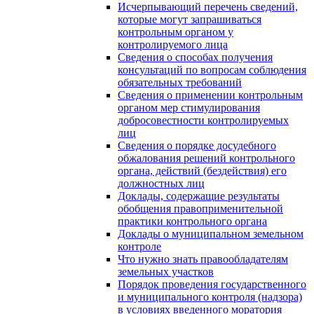
Исчерпывающий перечень сведений,
которые могут запрашиваться
контрольным органом у
контролируемого лица
Сведения о способах получения
консультаций по вопросам соблюдения
обязательных требований
Сведения о применении контрольным
органом мер стимулирования
добросовестности контролируемых
лиц
Сведения о порядке досудебного
обжалования решений контрольного
органа, действий (бездействия) его
должностных лиц
Доклады, содержащие результаты
обобщения правоприменительной
практики контрольного органа
Доклады о муниципальном земельном
контроле
Что нужно знать правообладателям
земельных участков
Порядок проведения государственного
и муниципального контроля (надзора)
в условиях введенного моратория