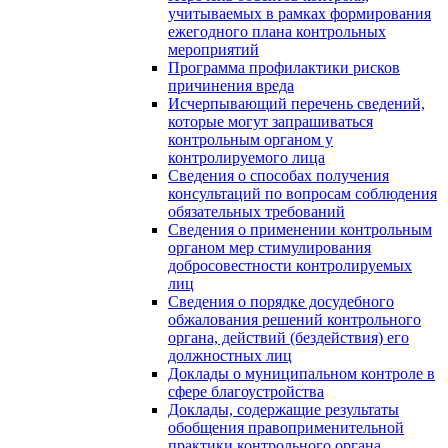
учитываемых в рамках формирования
ежегодного плана контрольных
мероприятий
Программа профилактики рисков
причинения вреда
Исчерпывающий перечень сведений,
которые могут запрашиваться
контрольным органом у
контролируемого лица
Сведения о способах получения
консультаций по вопросам соблюдения
обязательных требований
Сведения о применении контрольным
органом мер стимулирования
добросовестности контролируемых
лиц
Сведения о порядке досудебного
обжалования решений контрольного
органа, действий (бездействия) его
должностных лиц
Доклады о муниципальном контроле в
сфере благоустройства
Доклады, содержащие результаты
обобщения правоприменительной
практики контрольного органа