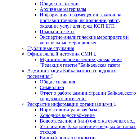
Общие положения
Архивные материалы
Информация о размещении заказов на
поставки товаров, выполнение работ,
оказание услуг для нужд КСП БГП
Планы и отчёты
Экспертно-аналитические мероприятия и
контрольные мероприятия
Публичные слушания
Официальный источник СМИ
Муниципальное казенное учреждение
"Редакция газеты "Байкальская газета""
Администрация Байкальского городского
поселения
Общие сведения
Символика
Отчет о работе администрации Байкальского
городского поселения
Раскрытие информации организациями
Нормативно-правовая база
Холодное водоснабжение
Водоотведение и (или) очистка сточных вод
Утилизация (Захоронение) твердых бытовых
отходов
Единый портал раскрытия