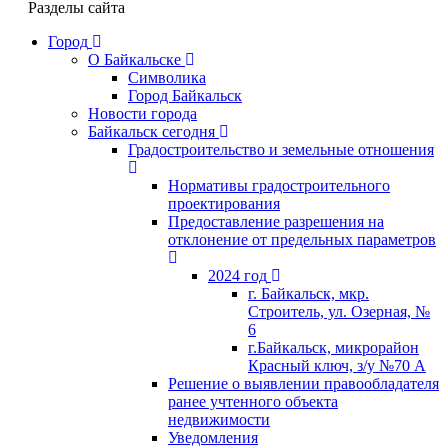
Разделы сайта
Город
О Байкальске
Символика
Город Байкальск
Новости города
Байкальск сегодня
Градостроительство и земельные отношения
Нормативы градостроительного
проектирования
Предоставление разрешения на
отклонение от предельных параметров
2024 год
г. Байкальск, мкр.
Строитель, ул. Озерная, №
6
г.Байкальск, микрорайон
Красный ключ, з/у №70 А
Решение о выявлении правообладателя
ранее учтенного объекта
недвижимости
Уведомления