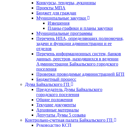
Конкурсы, тендеры, аукционы
Проекты МПА
Бюджет для граждан
Муниципальные закупки
Извещения
Планы-графики и планы закупки
Муниципальные программы
Перечень НПА, определяющих полномочия,
задачи и функции администрации и ее
отделов
Перечень информационных систем, банков
данных, реестров, находящихся в ведении
Администрации Байкальского городского
поселения
Проверки проводимые администрацией БГП
Бюджетный процесс
Дума Байкальского ГП
Председатель Думы Байкальского
городского поселения
Общие положения
Текущие документы
Архивные материалы
Депутаты Думы 5 созыва
Контрольно-счетная палата Байкальского ГП
Руководство КСП