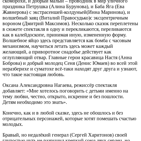
скоморохи, и добрый малый – проводник в мир уличного
праздника Петрушка (Алина Бурунова), и Баба Яга (Ева
Жавнерова) с экстрасеншей-колдуньей(Инна Маринова), и
волшебный заяц (Виталий Правосудько)с эксцентричным
вороном (Дмитрий Максимов). Несколько сказок переплетены
в сюжете спектакля в одну и перекликаются, переливаются
как в калейдоскопе, принимая иную, измененную форму.
Волшебное яйцо здесь представляется как бомба с часовым
механизмом, научиться летать здесь может каждый
желающий, а приворотное снадобье действует как
оглупляющий отвар. Главные герои красавица Настя (Анна
Боброва) и добрый молодец Сеня (Денис Юмаев) во всей этой
неразберихе и суматохе всё-таки находят друг друга и узнают,
что такое настоящая любовь.
Оксана Александровна Нагаева, режиссёр спектакля
добавляет: «Мне хотелось поговорить с детьми именно на
тему любви, честно, открыто, искренне и без пошлости.
Детям необходимо это знать».
Конечно, как и в любой сказке, здесь не обошлось и без
отрицательных персонажей, которые хотят помешать счастью
молодых.
Бравый, но недалёкий генерал (Сергей Харитонов) своей
глупостью чуть не разрушил крепкий союз двух сердец, но