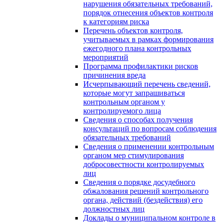
нарушения обязательных требований,
порядок отнесения объектов контроля
к категориям риска
Перечень объектов контроля,
учитываемых в рамках формирования
ежегодного плана контрольных
мероприятий
Программа профилактики рисков
причинения вреда
Исчерпывающий перечень сведений,
которые могут запрашиваться
контрольным органом у
контролируемого лица
Сведения о способах получения
консультаций по вопросам соблюдения
обязательных требований
Сведения о применении контрольным
органом мер стимулирования
добросовестности контролируемых
лиц
Сведения о порядке досудебного
обжалования решений контрольного
органа, действий (бездействия) его
должностных лиц
Доклады о муниципальном контроле в