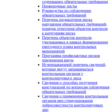
содержащих обязательные требования
Проверочные листы
Руководства по соблюдению
обязательных требований
Перечень индикаторов риска
нарушения обязательных требований,
порядок отнесения объектов контроля
к категориям риска
Перечень объектов контроля,
учитываемых в рамках формирования
ежегодного плана контрольных
мероприятий
Программа профилактики рисков
причинения вреда
Исчерпывающий перечень сведений,
которые могут запрашиваться
контрольным органом у
контролируемого лица
Сведения о способах получения
консультаций по вопросам соблюдения
обязательных требований
Сведения о применении контрольным
органом мер стимулирования
добросовестности контролируемых
лиц