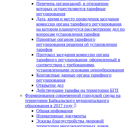
Перечень организаций, в отношении
которых осуществляются тарифные
регулирования
Дата, время и место проведения заседания
комиссии органа тарифного регулирования,
на котором планируется рассмотрение дел по
вопросам установления тарифов
Принятые органом тарифного
регулирования решения об установлении
тарифов
Протокол заседания комиссии органа
тарифного регулирования, оформленный в
соответствии с требованиями,
установленными основами ценообразования
Контактные данные органа тарифного
регулирования
Открытие дел
Действующие тарифы на территории БГП
Формирования современной городской среды на
территории Байкальского муниципального
образования в 2017 году
Общая инфомация
Нормативные документы
Эскизы благоустройства дворовой
территории многоквартирных домов,