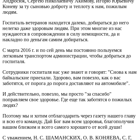
Андросюк, Сергею Николаевичу Акимову, Игорю Юрьевичу
Коневу за ту сыновью доброту и теплоту к нам, пожилым
людям.
Госпиталь ветеранов находится далеко, добираться до него
нелегко даже здоровым людям. При этом многие из нас
нуждаются в сопровождении в силу немощности, да и
накладно по деньгам самим добираться.
С марта 2016 г. и по сей день мы постоянно пользуемся
легковым транспортом администрации, чтобы добраться до
госпиталя.
Сотрудники госпиталя нас уже знают и говорят: "Снова к нам
байкальские приехали. Здорово, вам повезло, как о вас
заботятся, от порога до порога доставляют на автомобиле".
И действительно, повезло, мы просто "за спасибо"
поправляем свое здоровье. Где еще так заботятся о пожилых
людях?
Поэтому мы и хотим отблагодарить через газету нашего главу
и всю его команду. Дай Бог вам всем здоровья, благополучия
вашим близким и всего самого хорошего от всей души!
С уважением, Н. С. ШАМАНСКИХ, О. В. КОНЯЕВА, С. Г,