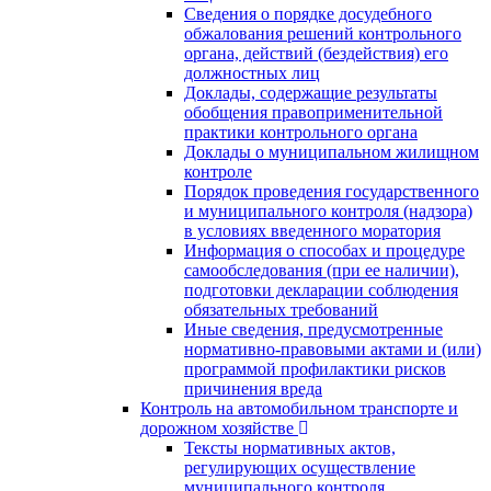
Сведения о порядке досудебного
обжалования решений контрольного
органа, действий (бездействия) его
должностных лиц
Доклады, содержащие результаты
обобщения правоприменительной
практики контрольного органа
Доклады о муниципальном жилищном
контроле
Порядок проведения государственного
и муниципального контроля (надзора)
в условиях введенного моратория
Информация о способах и процедуре
самообследования (при ее наличии),
подготовки декларации соблюдения
обязательных требований
Иные сведения, предусмотренные
нормативно-правовыми актами и (или)
программой профилактики рисков
причинения вреда
Контроль на автомобильном транспорте и
дорожном хозяйстве
Тексты нормативных актов,
регулирующих осуществление
муниципального контроля