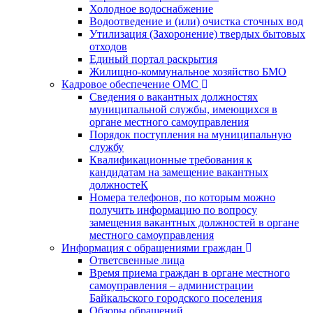
Холодное водоснабжение
Водоотведение и (или) очистка сточных вод
Утилизация (Захоронение) твердых бытовых
отходов
Единый портал раскрытия
Жилищно-коммунальное хозяйство БМО
Кадровое обеспечение ОМС
Сведения о вакантных должностях
муниципальной службы, имеющихся в
органе местного самоуправления
Порядок поступления на муниципальную
службу
Квалификационные требования к
кандидатам на замещение вакантных
должностеК
Номера телефонов, по которым можно
получить информацию по вопросу
замещения вакантных должностей в органе
местного самоуправления
Информация с обращениями граждан
Ответсвенные лица
Время приема граждан в органе местного
самоуправления – администрации
Байкальского городского поселения
Обзоры обращений