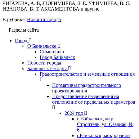
ЧИГАРЕВА, А. В, ЛЮБИМЦЕВА, З. Е. УФИМЦЕВА, В. Я.
ИВАНОВА, В. Т. АКСАМЕНТОВА и другие
В рубрике:
Новости города
Разделы сайта
Город
О Байкальске
Символика
Город Байкальск
Новости города
Байкальск сегодня
Градостроительство и земельные отношения
Нормативы градостроительного
проектирования
Предоставление разрешения на
отклонение от предельных параметров
2024 год
г. Байкальск, мкр.
Строитель, ул. Озерная, №
6
г.Байкальск, микрорайон