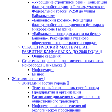
«Укрощение строптивой реки». Концепция
благоустройства улицы Речная, участок от
Федеральной трассы Р-258 до улицы
Байкальская»
«Байкальский космос». Концепция
благоустройства прогулочного бульвара в
микрорайоне Гагарина»
«Байкальск – город для жизни на берегу
Байкала». Реконцепция главного
общественного пространства города»
СТРАТЕГИЧЕСКИЙ МАСТЕР-ПЛАН
РАЗВИТИЯ БАЙКАЛЬСКА ДО 2040 ГОДА
Общие сведения
Стратегия социально-экономического развития
моногорода Байкальска
Информация
Бизнес
Жителям и гостям
Жителям и гостям города
Телефонный справочник служб города
Предприятия и организации
Расписание движения муниципального
общественного транспорта
Информирование населения об
экологическом просвещении