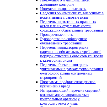
Положение о муниципальном
жилищном контроле
Нормативно-правовые акты
Сведения об изменениях, внесенных в
нормативные правовые акты
Перечень нормативных правовых
актов или их отдельных частей,
содержащих обязательные требования
Проверочные листы
Руководства по соблюдению
обязательных требований
Перечень индикаторов риска
нарушения обязательных требований,
порядок отнесения объектов контроля
к категориям риска
Перечень объектов контроля,
учитываемых в рамках формирования
ежегодного плана контрольных
мероприятий
Программа профилактики рисков
причинения вреда
Исчерпывающий перечень сведений,
которые могут запрашиваться
контрольным органом у
контролируемого лица