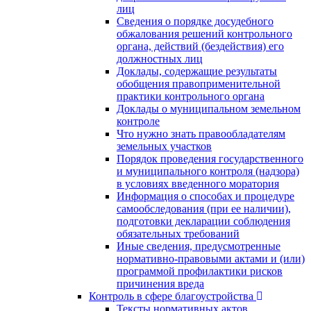
лиц
Сведения о порядке досудебного
обжалования решений контрольного
органа, действий (бездействия) его
должностных лиц
Доклады, содержащие результаты
обобщения правоприменительной
практики контрольного органа
Доклады о муниципальном земельном
контроле
Что нужно знать правообладателям
земельных участков
Порядок проведения государственного
и муниципального контроля (надзора)
в условиях введенного моратория
Информация о способах и процедуре
самообследования (при ее наличии),
подготовки декларации соблюдения
обязательных требований
Иные сведения, предусмотренные
нормативно-правовыми актами и (или)
программой профилактики рисков
причинения вреда
Контроль в сфере благоустройства
Тексты нормативных актов,