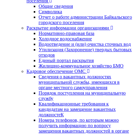
поселения
Общие сведения
Символика
Отчет о работе администрации Байкальского
городского поселения
Раскрытие информации организациями
Нормативно-правовая база
Холодное водоснабжение
Водоотведение и (или) очистка сточных вод
Утилизация (Захоронение) твердых бытовых
отходов
Единый портал раскрытия
Жилищно-коммунальное хозяйство БМО
Кадровое обеспечение ОМС
Сведения о вакантных должностях
муниципальной службы, имеющихся в
органе местного самоуправления
Порядок поступления на муниципальную
службу
Квалификационные требования к
кандидатам на замещение вакантных
должностеК
Номера телефонов, по которым можно
получить информацию по вопросу
замещения вакантных должностей в органе