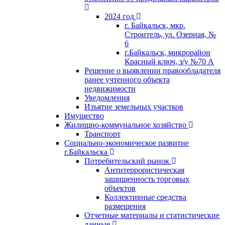
2024 год
г. Байкальск, мкр.
Строитель, ул. Озерная, №
6
г.Байкальск, микрорайон
Красный ключ, з/у №70 А
Решение о выявлении правообладателя
ранее учтенного объекта
недвижимости
Уведомления
Изъятие земельных участков
Имущество
Жилищно-коммунальное хозяйство
Транспорт
Социально-экономическое развитие
г.Байкальска
Потребительский рынок
Антитеррористическая
защищенность торговых
объектов
Коллективные средства
размещения
Отчетные материалы и статистические
данные