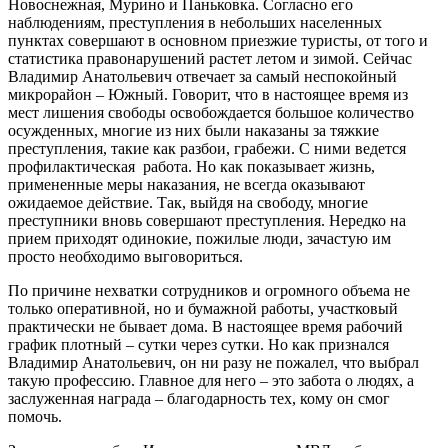
Новоснежная, Мурино и Паньковка. Согласно его
наблюдениям, преступления в небольших населенных
пунктах совершают в основном приезжие туристы, от того и
статистика правонарушений растет летом и зимой. Сейчас
Владимир Анатольевич отвечает за самый неспокойный
микрорайон – Южный. Говорит, что в настоящее время из
мест лишения свободы освобождается большое количество
осужденных, многие из них были наказаны за тяжкие
преступления, такие как разбои, грабежи. С ними ведется
профилактическая работа. Но как показывает жизнь,
примененные меры наказания, не всегда оказывают
ожидаемое действие. Так, выйдя на свободу, многие
преступники вновь совершают преступления. Нередко на
прием приходят одинокие, пожилые люди, зачастую им
просто необходимо выговориться.
По причине нехватки сотрудников и огромного объема не
только оперативной, но и бумажной работы, участковый
практически не бывает дома. В настоящее время рабочий
график плотный – сутки через сутки. Но как признался
Владимир Анатольевич, он ни разу не пожалел, что выбрал
такую профессию. Главное для него – это забота о людях, а
заслуженная награда – благодарность тех, кому он смог
помочь.