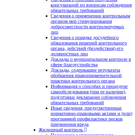
консультаций по вопросам соблюдения
обязательных требований
Сведения о применении контрольным
органом мер стимулирования
добросовестности контролируемых
лиц
Сведения о порядке досудебного
обжалования решений контрольного
органа, действий (бездействия) его
должностных лиц
Доклады о муниципальном контроле в
сфере благоустройства
Доклады, содержащие результаты
обобщения правоприменительной
практики контрольного органа
Информация о способах и процедуре
самообследования (при ее наличии),
подготовки декларации соблюдения
обязательных требований
Иные сведения, предусмотренные
нормативно-правовыми актами и (или)
программой профилактики рисков
причинения вреда
Жилищный контроль