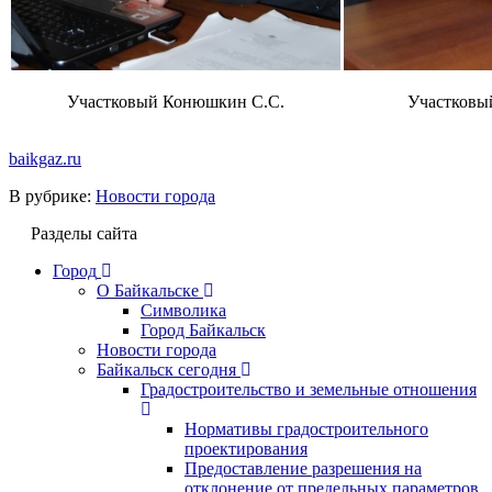
Участковый Конюшкин С.С.
Участковы
baikgaz.ru
В рубрике:
Новости города
Разделы сайта
Город
О Байкальске
Символика
Город Байкальск
Новости города
Байкальск сегодня
Градостроительство и земельные отношения
Нормативы градостроительного
проектирования
Предоставление разрешения на
отклонение от предельных параметров