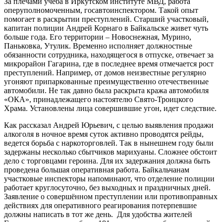
За плечами учеба в Иркутском институте МВД, работа
оперуполномоченным, госавтоинспектором. Такой опыт
помогает в раскрытии преступлений. Старший участковый,
капитан полиции Андрей Корнаго в Байкальске живет чуть
больше года. Его территории – Новоснежная, Мурино,
Паньковка, Утулик. Временно исполняет должностные
обязанности сотрудника, находящегося в отпуске, отвечает за
микрорайон Гагарина, где в последнее время отмечается рост
преступлений. Например, от домов неизвестные регулярно
угоняют припаркованные преимущественно отечественные
автомобили. Не так давно была раскрыта кража автомобиля
«ОКА», принадлежащего настоятелю Свято-Троицкого
Храма. Установлены лица совершившие угон, идет следствие.
Как рассказал Андрей Юрьевич, с целью выявления продажи
алкоголя в ночное время суток активно проводятся рейды,
ведется борьба с наркоторговлей. Так в нынешнем году были
задержаны несколько сбытчиков марихуаны. Сложнее обстоит
дело с торговцами героина. Для их задержания должна быть
проведена большая оперативная работа. Байкальчанам
участковые инспекторы напоминают, что отделение полиции
работает круглосуточно, без выходных и праздничных дней.
Заявление о совершённом преступлении или противоправных
действиях для оперативного реагирования потерпевшие
должны написать в тот же день. Для удобства жителей