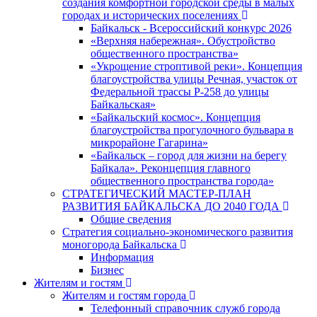
создания комфортной городской среды в малых
городах и исторических поселениях
Байкальск - Всероссийский конкурс 2026
«Верхняя набережная». Обустройство
общественного пространства»
«Укрощение строптивой реки». Концепция
благоустройства улицы Речная, участок от
Федеральной трассы Р-258 до улицы
Байкальская»
«Байкальский космос». Концепция
благоустройства прогулочного бульвара в
микрорайоне Гагарина»
«Байкальск – город для жизни на берегу
Байкала». Реконцепция главного
общественного пространства города»
СТРАТЕГИЧЕСКИЙ МАСТЕР-ПЛАН
РАЗВИТИЯ БАЙКАЛЬСКА ДО 2040 ГОДА
Общие сведения
Стратегия социально-экономического развития
моногорода Байкальска
Информация
Бизнес
Жителям и гостям
Жителям и гостям города
Телефонный справочник служб города