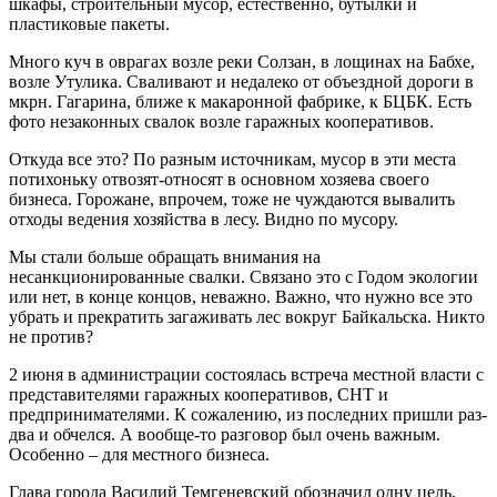
шкафы, строительный мусор, естественно, бутылки и
пластиковые пакеты.
Много куч в оврагах возле реки Солзан, в лощинах на Бабхе,
возле Утулика. Сваливают и недалеко от объездной дороги в
мкрн. Гагарина, ближе к макаронной фабрике, к БЦБК. Есть
фото незаконных свалок возле гаражных кооперативов.
Откуда все это? По разным источникам, мусор в эти места
потихоньку отвозят-относят в основном хозяева своего
бизнеса. Горожане, впрочем, тоже не чуждаются вывалить
отходы ведения хозяйства в лесу. Видно по мусору.
Мы стали больше обращать внимания на
несанкционированные свалки. Связано это с Годом экологии
или нет, в конце концов, неважно. Важно, что нужно все это
убрать и прекратить загаживать лес вокруг Байкальска. Никто
не против?
2 июня в администрации состоялась встреча местной власти с
представителями гаражных кооперативов, СНТ и
предпринимателями. К сожалению, из последних пришли раз-
два и обчелся. А вообще-то разговор был очень важным.
Особенно – для местного бизнеса.
Глава города Василий Темгеневский обозначил одну цель,