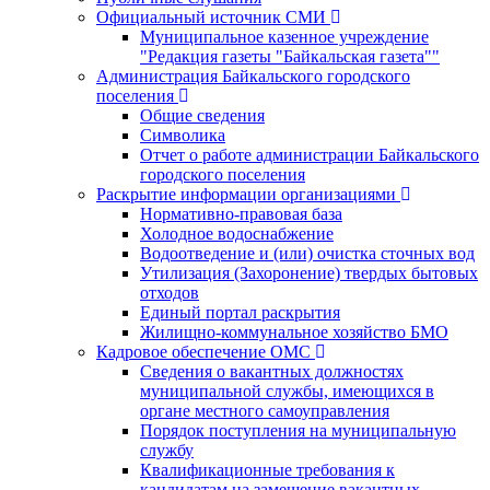
Официальный источник СМИ
Муниципальное казенное учреждение
"Редакция газеты "Байкальская газета""
Администрация Байкальского городского
поселения
Общие сведения
Символика
Отчет о работе администрации Байкальского
городского поселения
Раскрытие информации организациями
Нормативно-правовая база
Холодное водоснабжение
Водоотведение и (или) очистка сточных вод
Утилизация (Захоронение) твердых бытовых
отходов
Единый портал раскрытия
Жилищно-коммунальное хозяйство БМО
Кадровое обеспечение ОМС
Сведения о вакантных должностях
муниципальной службы, имеющихся в
органе местного самоуправления
Порядок поступления на муниципальную
службу
Квалификационные требования к
кандидатам на замещение вакантных