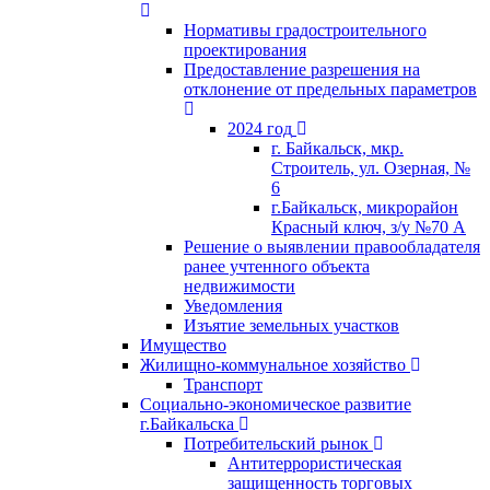
Нормативы градостроительного
проектирования
Предоставление разрешения на
отклонение от предельных параметров
2024 год
г. Байкальск, мкр.
Строитель, ул. Озерная, №
6
г.Байкальск, микрорайон
Красный ключ, з/у №70 А
Решение о выявлении правообладателя
ранее учтенного объекта
недвижимости
Уведомления
Изъятие земельных участков
Имущество
Жилищно-коммунальное хозяйство
Транспорт
Социально-экономическое развитие
г.Байкальска
Потребительский рынок
Антитеррористическая
защищенность торговых