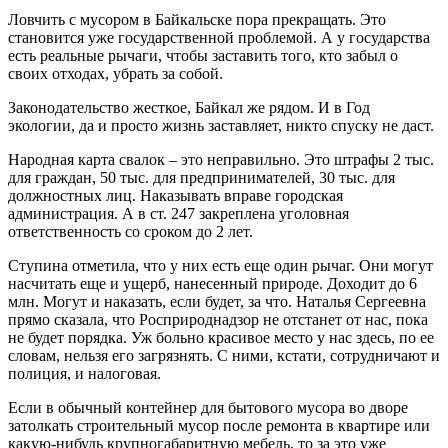
Ловчить с мусором в Байкальске пора прекращать. Это
становится уже государственной проблемой. А у государства
есть реальные рычаги, чтобы заставить того, кто забыл о
своих отходах, убрать за собой.
Законодательство жесткое, Байкал же рядом. И в Год
экологии, да и просто жизнь заставляет, никто спуску не даст.
Народная карта свалок – это неправильно. Это штрафы 2 тыс.
для граждан, 50 тыс. для предпринимателей, 30 тыс. для
должностных лиц. Наказывать вправе городская
администрация. А в ст. 247 закреплена уголовная
ответственность со сроком до 2 лет.
Ступина отметила, что у них есть еще один рычаг. Они могут
насчитать еще и ущерб, нанесенный природе. Доходит до 6
млн. Могут и наказать, если будет, за что. Наталья Сергеевна
прямо сказала, что Росприроднадзор не отстанет от нас, пока
не будет порядка. Уж больно красивое место у нас здесь, по ее
словам, нельзя его загрязнять. С ними, кстати, сотрудничают и
полиция, и налоговая.
Если в обычный контейнер для бытового мусора во дворе
затолкать строительный мусор после ремонта в квартире или
какую-нибудь крупногабаритную мебель, то за это уже