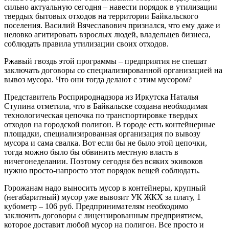
сильно актуальную сегодня – навести порядок в утилизации
твердых бытовых отходов на территории Байкальского
поселения. Василий Вячеславович признался, что ему даже и
неловко агитировать взрослых людей, владельцев бизнеса,
соблюдать правила утилизации своих отходов.
Ржавый гвоздь этой программы – предприятия не спешат
заключать договоры со специализированной организацией на
вывоз мусора. Что они тогда делают с этим мусором?
Представитель Росприроднадзора из Иркутска Наталья
Ступина отметила, что в Байкальске создана необходимая
технологическая цепочка по транспортировке твердых
отходов на городской полигон. В городе есть контейнерные
площадки, специализированная организация по вывозу
мусора и сама свалка. Вот если бы не было этой цепочки,
тогда можно было бы обвинить местную власть в
ничегонеделании. Поэтому сегодня без всяких экивоков
нужно просто-напросто этот порядок вещей соблюдать.
Горожанам надо выносить мусор в контейнеры, крупный
(негабаритный) мусор уже вывозит УК ЖКХ за плату, 1
кубометр – 106 руб. Предпринимателям необходимо
заключить договоры с лицензированным предприятием,
которое доставит любой мусор на полигон. Все просто и