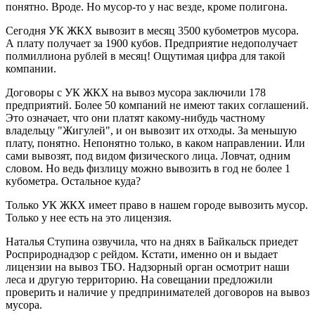
понятно. Вроде. Но мусор-то у нас везде, кроме полигона.
Сегодня УК ЖКХ вывозит в месяц 3500 кубометров мусора.
А плату получает за 1900 кубов. Предприятие недополучает
полмиллиона рублей в месяц! Ощутимая цифра для такой
компании.
Договоры с УК ЖКХ на вывоз мусора заключили 178
предприятий. Более 50 компаний не имеют таких соглашений.
Это означает, что они платят какому-нибудь частному
владельцу "Жигулей", и он вывозит их отходы. За меньшую
плату, понятно. Непонятно только, в каком направлении. Или
сами вывозят, под видом физического лица. Ловчат, одним
словом. Но ведь физлицу можно вывозить в год не более 1
кубометра. Остальное куда?
Только УК ЖКХ имеет право в нашем городе вывозить мусор.
Только у нее есть на это лицензия.
Наталья Ступина озвучила, что на днях в Байкальск приедет
Росприроднадзор с рейдом. Кстати, именно он и выдает
лицензии на вывоз ТБО. Надзорный орган осмотрит наши
леса и другую территорию. На совещании предложили
проверить и наличие у предпринимателей договоров на вывоз
мусора.