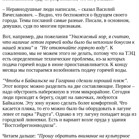
– Неравнодушные люди написали, – сказал Василий
Вячеславович. – Видно, что беспокоятся о будущем своего
города. Темы посланий самые разные. Писали, в основном,
девушки, судя по многим признакам.
Вот, например, два пожелания
"Уважаемый мэр, я считаю,
что наличие летом горячей воды было бы неплохим бонусом к
нашей жизни"
и
"Не отключайте горячую воду".
К
сожалению, мы не можем этого не делать, потому что на ТЭЦ
есть определенные технические проблемы, из-за которых
подача горячей воды в июне приостанавливается. К концу
месяца мы постараемся возобновить подачу горячей воды.
"Чтобы в Байкальске на Гагарина сделали хороший пляж".
Этот вопрос можно разделить на две составляющие. Первое –
надо обустроить набережную в этом микрорайоне. Сегодня
люди приходят к берегу, сидят на лавочках, любуются
Байкалом. Эту зону нужно сделать более комфортной. Что
касается пляжа, то его можно было бы оборудовать в лагуне
левее от парка "Радуга". Однако в эту лагуну попадает вода из
городской ливневки. Есть и вариант возле пруда у здания
"Востсибрегионводхоза".
Читаем дальше:
"Прошу обратить внимание на культурное