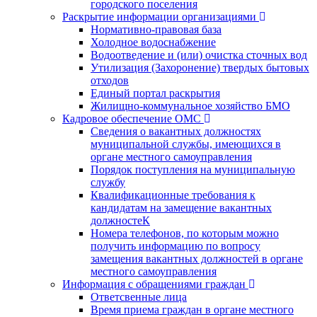
городского поселения
Раскрытие информации организациями
Нормативно-правовая база
Холодное водоснабжение
Водоотведение и (или) очистка сточных вод
Утилизация (Захоронение) твердых бытовых
отходов
Единый портал раскрытия
Жилищно-коммунальное хозяйство БМО
Кадровое обеспечение ОМС
Сведения о вакантных должностях
муниципальной службы, имеющихся в
органе местного самоуправления
Порядок поступления на муниципальную
службу
Квалификационные требования к
кандидатам на замещение вакантных
должностеК
Номера телефонов, по которым можно
получить информацию по вопросу
замещения вакантных должностей в органе
местного самоуправления
Информация с обращениями граждан
Ответсвенные лица
Время приема граждан в органе местного