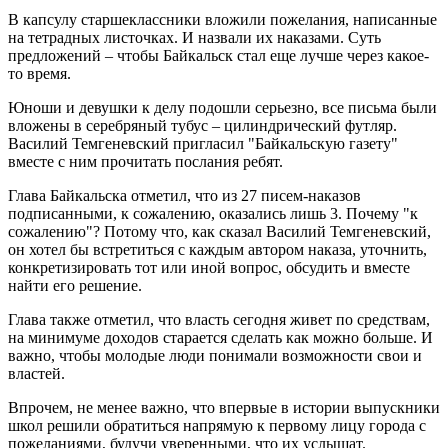
В капсулу старшеклассники вложили пожелания, написанные
на тетрадных листочках. И назвали их наказами. Суть
предложений – чтобы Байкальск стал еще лучше через какое-
то время.
Юноши и девушки к делу подошли серьезно, все письма были
вложены в серебряный тубус – цилиндрический футляр.
Василий Темгеневский пригласил "Байкальскую газету"
вместе с ним прочитать послания ребят.
Глава Байкальска отметил, что из 27 писем-наказов
подписанными, к сожалению, оказались лишь 3. Почему "к
сожалению"? Потому что, как сказал Василий Темгеневский,
он хотел бы встретиться с каждым автором наказа, уточнить,
конкретизировать тот или иной вопрос, обсудить и вместе
найти его решение.
Глава также отметил, что власть сегодня живет по средствам,
на минимуме доходов старается сделать как можно больше. И
важно, чтобы молодые люди понимали возможности свои и
властей.
Впрочем, не менее важно, что впервые в истории выпускники
школ решили обратиться напрямую к первому лицу города с
пожеланиями, будучи уверенными, что их услышат.