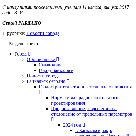
С наилучшими пожеланиями, ученица 11 класса, выпуск 2017
года, В. И.
Сергей РАБДАНО
В рубрике:
Новости города
Разделы сайта
Город
О Байкальске
Символика
Город Байкальск
Новости города
Байкальск сегодня
Градостроительство и земельные отношения
Нормативы градостроительного
проектирования
Предоставление разрешения на
отклонение от предельных параметров
2024 год
г. Байкальск, мкр.
Строитель, ул. Озерная, №