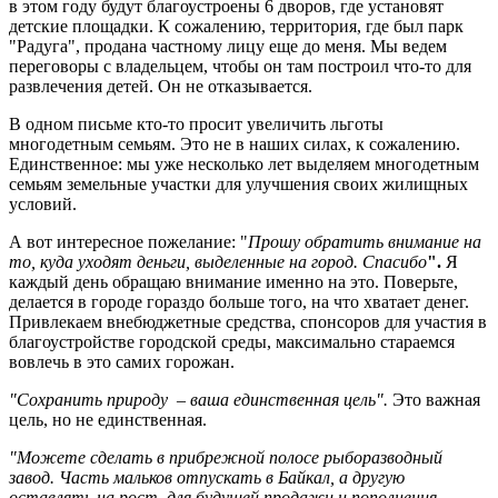
в этом году будут благоустроены 6 дворов, где установят
детские площадки. К сожалению, территория, где был парк
"Радуга", продана частному лицу еще до меня. Мы ведем
переговоры с владельцем, чтобы он там построил что-то для
развлечения детей. Он не отказывается.
В одном письме кто-то просит увеличить льготы
многодетным семьям. Это не в наших силах, к сожалению.
Единственное: мы уже несколько лет выделяем многодетным
семьям земельные участки для улучшения своих жилищных
условий.
А вот интересное пожелание: "
Прошу обратить внимание на
то, куда уходят деньги, выделенные на город. Спасибо
".
Я
каждый день обращаю внимание именно на это. Поверьте,
делается в городе гораздо больше того, на что хватает денег.
Привлекаем внебюджетные средства, спонсоров для участия в
благоустройстве городской среды, максимально стараемся
вовлечь в это самих горожан.
"Сохранить природу – ваша единственная цель".
Это важная
цель, но не единственная.
"Можете сделать в прибрежной полосе рыборазводный
завод. Часть мальков отпускать в Байкал, а другую
оставлять на рост, для будущей продажи и пополнения