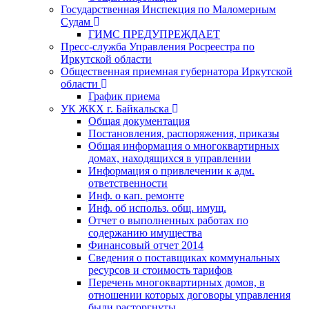
Государственная Инспекция по Маломерным
Судам
ГИМС ПРЕДУПРЕЖДАЕТ
Пресс-служба Управления Росреестра по
Иркутской области
Общественная приемная губернатора Иркутской
области
График приема
УК ЖКХ г. Байкальска
Общая документация
Постановления, распоряжения, приказы
Общая информация о многоквартирных
домах, находящихся в управлении
Информация о привлечении к адм.
ответственности
Инф. о кап. ремонте
Инф. об использ. общ. имущ.
Отчет о выполненных работах по
содержанию имущества
Финансовый отчет 2014
Сведения о поставщиках коммунальных
ресурсов и стоимость тарифов
Перечень многоквартирных домов, в
отношении которых договоры управления
были расторгнуты