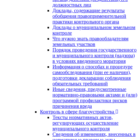
должностных лиц
Доклады, содержащие результаты
обобщения правоприменительной
практики контрольного органа
Доклады о муниципальном земельном
контроле
Что нужно знать правообладателям
земельных участков
Порядок проведения государственного
и муниципального контроля (надзора)
в условиях введенного моратория
Информация о способах и процедуре
самообследования (при ее наличии),
подготовки декларации соблюдения
обязательных требований
Иные сведения, предусмотренные
нормативно-правовыми актами и (или)
программой профилактики рисков
причинения вреда
Контроль в сфере благоустройства
Тексты нормативных актов,
регулирующих осуществление
муниципального контроля
Сведения об изменениях, внесенных в
нормативные правовые акты