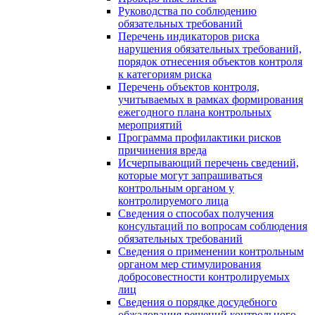
Руководства по соблюдению
обязательных требований
Перечень индикаторов риска
нарушения обязательных требований,
порядок отнесения объектов контроля
к категориям риска
Перечень объектов контроля,
учитываемых в рамках формирования
ежегодного плана контрольных
мероприятий
Программа профилактики рисков
причинения вреда
Исчерпывающий перечень сведений,
которые могут запрашиваться
контрольным органом у
контролируемого лица
Сведения о способах получения
консультаций по вопросам соблюдения
обязательных требований
Сведения о применении контрольным
органом мер стимулирования
добросовестности контролируемых
лиц
Сведения о порядке досудебного
обжалования решений контрольного