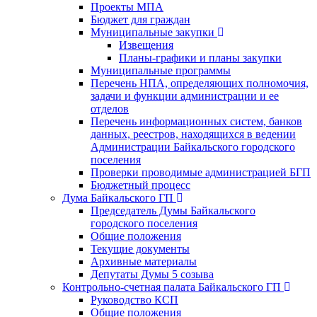
Проекты МПА
Бюджет для граждан
Муниципальные закупки
Извещения
Планы-графики и планы закупки
Муниципальные программы
Перечень НПА, определяющих полномочия,
задачи и функции администрации и ее
отделов
Перечень информационных систем, банков
данных, реестров, находящихся в ведении
Администрации Байкальского городского
поселения
Проверки проводимые администрацией БГП
Бюджетный процесс
Дума Байкальского ГП
Председатель Думы Байкальского
городского поселения
Общие положения
Текущие документы
Архивные материалы
Депутаты Думы 5 созыва
Контрольно-счетная палата Байкальского ГП
Руководство КСП
Общие положения