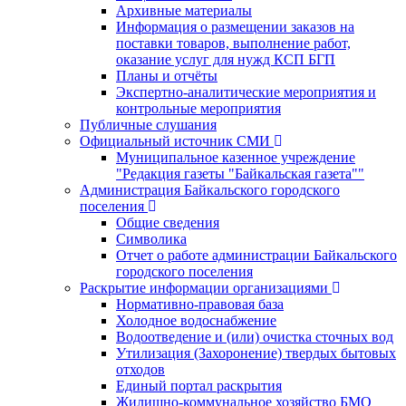
Архивные материалы
Информация о размещении заказов на
поставки товаров, выполнение работ,
оказание услуг для нужд КСП БГП
Планы и отчёты
Экспертно-аналитические мероприятия и
контрольные мероприятия
Публичные слушания
Официальный источник СМИ
Муниципальное казенное учреждение
"Редакция газеты "Байкальская газета""
Администрация Байкальского городского
поселения
Общие сведения
Символика
Отчет о работе администрации Байкальского
городского поселения
Раскрытие информации организациями
Нормативно-правовая база
Холодное водоснабжение
Водоотведение и (или) очистка сточных вод
Утилизация (Захоронение) твердых бытовых
отходов
Единый портал раскрытия
Жилищно-коммунальное хозяйство БМО