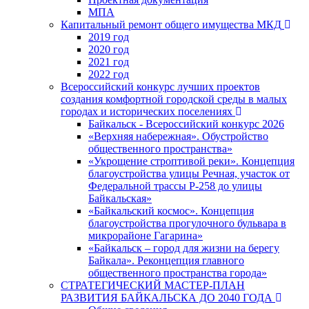
МПА
Капитальный ремонт общего имущества МКД
2019 год
2020 год
2021 год
2022 год
Всероссийский конкурс лучших проектов
создания комфортной городской среды в малых
городах и исторических поселениях
Байкальск - Всероссийский конкурс 2026
«Верхняя набережная». Обустройство
общественного пространства»
«Укрощение строптивой реки». Концепция
благоустройства улицы Речная, участок от
Федеральной трассы Р-258 до улицы
Байкальская»
«Байкальский космос». Концепция
благоустройства прогулочного бульвара в
микрорайоне Гагарина»
«Байкальск – город для жизни на берегу
Байкала». Реконцепция главного
общественного пространства города»
СТРАТЕГИЧЕСКИЙ МАСТЕР-ПЛАН
РАЗВИТИЯ БАЙКАЛЬСКА ДО 2040 ГОДА