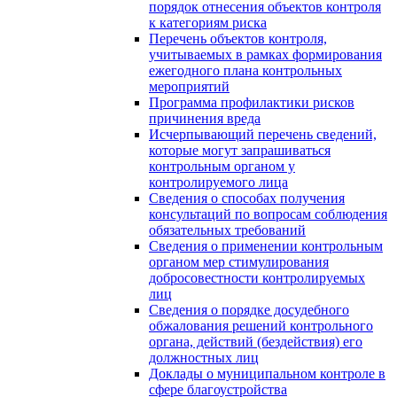
порядок отнесения объектов контроля
к категориям риска
Перечень объектов контроля,
учитываемых в рамках формирования
ежегодного плана контрольных
мероприятий
Программа профилактики рисков
причинения вреда
Исчерпывающий перечень сведений,
которые могут запрашиваться
контрольным органом у
контролируемого лица
Сведения о способах получения
консультаций по вопросам соблюдения
обязательных требований
Сведения о применении контрольным
органом мер стимулирования
добросовестности контролируемых
лиц
Сведения о порядке досудебного
обжалования решений контрольного
органа, действий (бездействия) его
должностных лиц
Доклады о муниципальном контроле в
сфере благоустройства