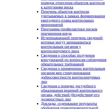
порядок отнесения объектов контроля
к категориям риска
Перечень объектов контроля,
учитываемых в рамках формирования
ежегодного плана контрольных
мероприятий
Программа профилактики рисков
причинения вреда
Исчерпывающий перечень сведений,
которые могут запрашиваться
контрольным органом у
контролируемого лица
Сведения о способах получения
консультаций по вопросам соблюдения
обязательных требований
Сведения о применении контрольным
органом мер стимулирования
добросовестности контролируемых
лиц
Сведения о порядке досудебного
обжалования решений контрольного
органа, действий (бездействия) его
должностных лиц
Доклады, содержащие результаты
обобщения правоприменительной