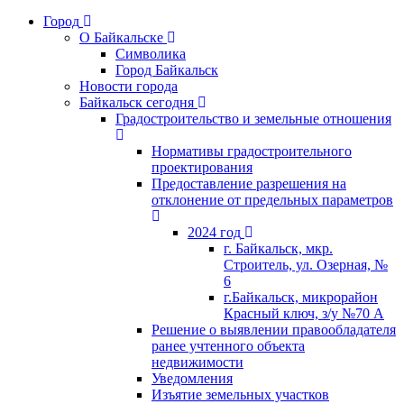
Город
О Байкальске
Символика
Город Байкальск
Новости города
Байкальск сегодня
Градостроительство и земельные отношения
Нормативы градостроительного
проектирования
Предоставление разрешения на
отклонение от предельных параметров
2024 год
г. Байкальск, мкр.
Строитель, ул. Озерная, №
6
г.Байкальск, микрорайон
Красный ключ, з/у №70 А
Решение о выявлении правообладателя
ранее учтенного объекта
недвижимости
Уведомления
Изъятие земельных участков