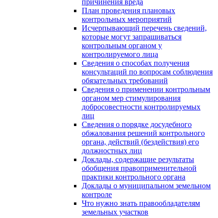
причинения вреда
План проведения плановых
контрольных мероприятий
Исчерпывающий перечень сведений,
которые могут запрашиваться
контрольным органом у
контролируемого лица
Сведения о способах получения
консультаций по вопросам соблюдения
обязательных требований
Сведения о применении контрольным
органом мер стимулирования
добросовестности контролируемых
лиц
Сведения о порядке досудебного
обжалования решений контрольного
органа, действий (бездействия) его
должностных лиц
Доклады, содержащие результаты
обобщения правоприменительной
практики контрольного органа
Доклады о муниципальном земельном
контроле
Что нужно знать правообладателям
земельных участков