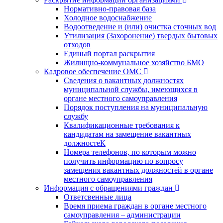
Нормативно-правовая база
Холодное водоснабжение
Водоотведение и (или) очистка сточных вод
Утилизация (Захоронение) твердых бытовых
отходов
Единый портал раскрытия
Жилищно-коммунальное хозяйство БМО
Кадровое обеспечение ОМС
Сведения о вакантных должностях
муниципальной службы, имеющихся в
органе местного самоуправления
Порядок поступления на муниципальную
службу
Квалификационные требования к
кандидатам на замещение вакантных
должностеК
Номера телефонов, по которым можно
получить информацию по вопросу
замещения вакантных должностей в органе
местного самоуправления
Информация с обращениями граждан
Ответсвенные лица
Время приема граждан в органе местного
самоуправления – администрации