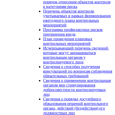
порядок отнесения объектов контроля
к категориям риска
Перечень объектов контроля,
учитываемых в рамках формирования
ежегодного плана контрольных
мероприятий
Программа профилактики рисков
причинения вреда
План проведения плановых
контрольных мероприятий
Исчерпывающий перечень сведений,
которые могут запрашиваться
контрольным органом у
контролируемого лица
Сведения о способах получения
консультаций по вопросам соблюдения
обязательных требований
Сведения о применении контрольным
органом мер стимулирования
добросовестности контролируемых
лиц
Сведения о порядке досудебного
обжалования решений контрольного
органа, действий (бездействия) его
должностных лиц