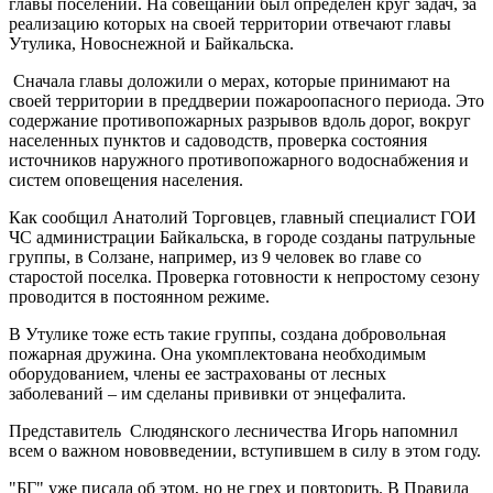
главы поселений. На совещании был определен круг задач, за
реализацию которых на своей территории отвечают главы
Утулика, Новоснежной и Байкальска.
Сначала главы доложили о мерах, которые принимают на
своей территории в преддверии пожароопасного периода. Это
содержание противопожарных разрывов вдоль дорог, вокруг
населенных пунктов и садоводств, проверка состояния
источников наружного противопожарного водоснабжения и
систем оповещения населения.
Как сообщил Анатолий Торговцев, главный специалист ГОИ
ЧС администрации Байкальска, в городе созданы патрульные
группы, в Солзане, например, из 9 человек во главе со
старостой поселка. Проверка готовности к непростому сезону
проводится в постоянном режиме.
В Утулике тоже есть такие группы, создана добровольная
пожарная дружина. Она укомплектована необходимым
оборудованием, члены ее застрахованы от лесных
заболеваний – им сделаны прививки от энцефалита.
Представитель Слюдянского лесничества Игорь напомнил
всем о важном нововведении, вступившем в силу в этом году.
"БГ" уже писала об этом, но не грех и повторить. В Правила