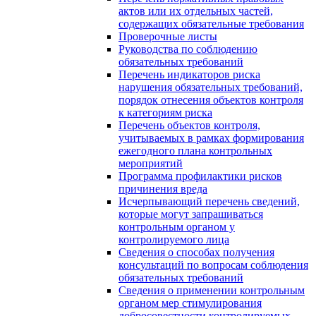
актов или их отдельных частей,
содержащих обязательные требования
Проверочные листы
Руководства по соблюдению
обязательных требований
Перечень индикаторов риска
нарушения обязательных требований,
порядок отнесения объектов контроля
к категориям риска
Перечень объектов контроля,
учитываемых в рамках формирования
ежегодного плана контрольных
мероприятий
Программа профилактики рисков
причинения вреда
Исчерпывающий перечень сведений,
которые могут запрашиваться
контрольным органом у
контролируемого лица
Сведения о способах получения
консультаций по вопросам соблюдения
обязательных требований
Сведения о применении контрольным
органом мер стимулирования
добросовестности контролируемых