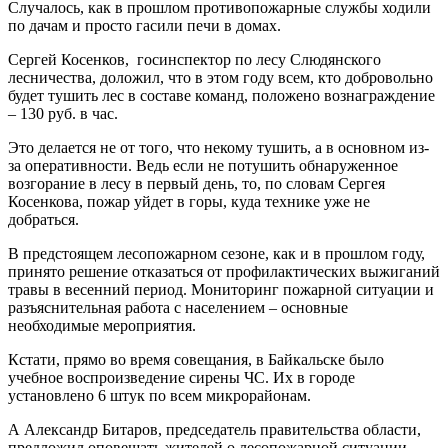
Случалось, как в прошлом противопожарные службы ходили
по дачам и просто гасили печи в домах.
Сергей Косенков, госинспектор по лесу Слюдянского
лесничества, доложил, что в этом году всем, кто добровольно
будет тушить лес в составе команд, положено вознаграждение
– 130 руб. в час.
Это делается не от того, что некому тушить, а в основном из-
за оперативности. Ведь если не потушить обнаруженное
возгорание в лесу в первый день, то, по словам Сергея
Косенкова, пожар уйдет в горы, куда технике уже не
добраться.
В предстоящем лесопожарном сезоне, как и в прошлом году,
принято решение отказаться от профилактических выжиганий
травы в весенний период. Мониторинг пожарной ситуации и
разъяснительная работа с населением – основные
необходимые мероприятия.
Кстати, прямо во время совещания, в Байкальске было
учебное воспроизведение сирены ЧС. Их в городе
установлено 6 штук по всем микрорайонам.
А Александр Битаров, председатель правительства области,
предложил оповещать жителей о лесопожарной ситуации