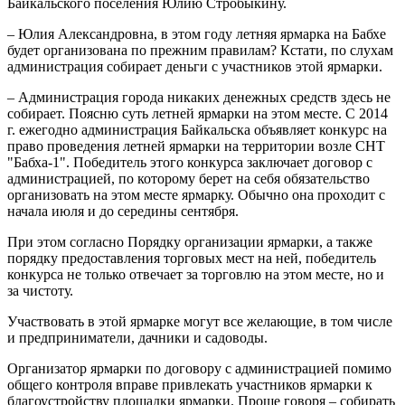
Байкальского поселения Юлию Стробыкину.
– Юлия Александровна, в этом году летняя ярмарка на Бабхе
будет организована по прежним правилам? Кстати, по слухам
администрация собирает деньги с участников этой ярмарки.
– Администрация города никаких денежных средств здесь не
собирает. Поясню суть летней ярмарки на этом месте. С 2014
г. ежегодно администрация Байкальска объявляет конкурс на
право проведения летней ярмарки на территории возле СНТ
"Бабха-1". Победитель этого конкурса заключает договор с
администрацией, по которому берет на себя обязательство
организовать на этом месте ярмарку. Обычно она проходит с
начала июля и до середины сентября.
При этом согласно Порядку организации ярмарки, а также
порядку предоставления торговых мест на ней, победитель
конкурса не только отвечает за торговлю на этом месте, но и
за чистоту.
Участвовать в этой ярмарке могут все желающие, в том числе
и предприниматели, дачники и садоводы.
Организатор ярмарки по договору с администрацией помимо
общего контроля вправе привлекать участников ярмарки к
благоустройству площадки ярмарки. Проще говоря – собирать