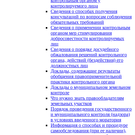
контрольным органом у
контролируемого лица
Сведения о способах получения
консультаций по вопросам соблюдения
обязательных требований
Сведения о применении контрольным
органом мер стимулирования
добросовестности контролируемых
лиц
Сведения о порядке досудебного
обжалования решений контрольного
органа, действий (бездействия) его
должностных лиц
Доклады, содержащие результаты
обобщения правоприменительной
практики контрольного органа
Доклады о муниципальном земельном
контроле
Что нужно знать правообладателям
земельных участков
Порядок проведения государственного
и муниципального контроля (надзора)
в условиях введенного моратория
Информация о способах и процедуре
самообследования (при ее наличии),