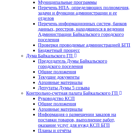
Муниципальные программы
Перечень НПА, определяющих полномочия,
задачи и функции администрации и ее
отделов
Перечень информационных систем, банков
данных, реестров, находящихся в ведении
Администрации Байкальского городского
поселения
Проверки проводимые администрацией БГП
Бюджетный процесс
Дума Байкальского ГП
Председатель Думы Байкальского
городского поселения
Общие положения
Текущие документы
Архивные материалы
Депутаты Думы 5 созыва
Контрольно-счетная палата Байкальского ГП
Руководство КСП
Общие положения
Архивные материалы
Информация о размещении заказов на
поставки товаров, выполнение работ,
оказание услуг для нужд КСП БГП
Планы и отчёты