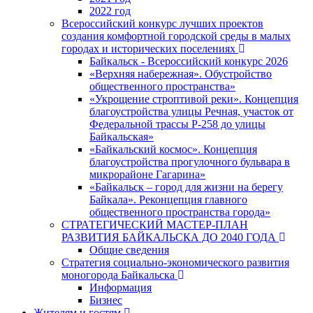
2022 год
Всероссийский конкурс лучших проектов
создания комфортной городской среды в малых
городах и исторических поселениях
Байкальск - Всероссийский конкурс 2026
«Верхняя набережная». Обустройство
общественного пространства»
«Укрощение строптивой реки». Концепция
благоустройства улицы Речная, участок от
Федеральной трассы Р-258 до улицы
Байкальская»
«Байкальский космос». Концепция
благоустройства прогулочного бульвара в
микрорайоне Гагарина»
«Байкальск – город для жизни на берегу
Байкала». Реконцепция главного
общественного пространства города»
СТРАТЕГИЧЕСКИЙ МАСТЕР-ПЛАН
РАЗВИТИЯ БАЙКАЛЬСКА ДО 2040 ГОДА
Общие сведения
Стратегия социально-экономического развития
моногорода Байкальска
Информация
Бизнес
Жителям и гостям