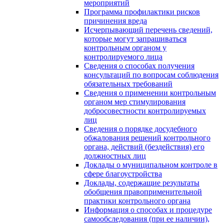
мероприятий
Программа профилактики рисков
причинения вреда
Исчерпывающий перечень сведений,
которые могут запрашиваться
контрольным органом у
контролируемого лица
Сведения о способах получения
консультаций по вопросам соблюдения
обязательных требований
Сведения о применении контрольным
органом мер стимулирования
добросовестности контролируемых
лиц
Сведения о порядке досудебного
обжалования решений контрольного
органа, действий (бездействия) его
должностных лиц
Доклады о муниципальном контроле в
сфере благоустройства
Доклады, содержащие результаты
обобщения правоприменительной
практики контрольного органа
Информация о способах и процедуре
самообследования (при ее наличии),