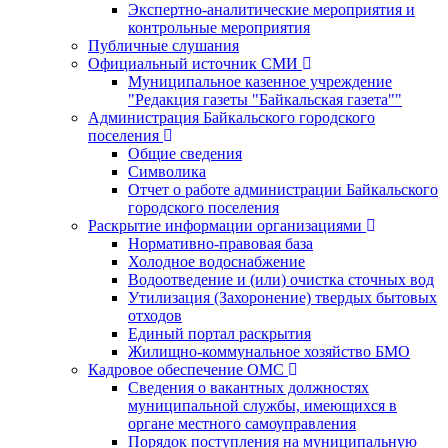
Экспертно-аналитические мероприятия и
контрольные мероприятия
Публичные слушания
Официальный источник СМИ
Муниципальное казенное учреждение
"Редакция газеты "Байкальская газета""
Администрация Байкальского городского
поселения
Общие сведения
Символика
Отчет о работе администрации Байкальского
городского поселения
Раскрытие информации организациями
Нормативно-правовая база
Холодное водоснабжение
Водоотведение и (или) очистка сточных вод
Утилизация (Захоронение) твердых бытовых
отходов
Единый портал раскрытия
Жилищно-коммунальное хозяйство БМО
Кадровое обеспечение ОМС
Сведения о вакантных должностях
муниципальной службы, имеющихся в
органе местного самоуправления
Порядок поступления на муниципальную