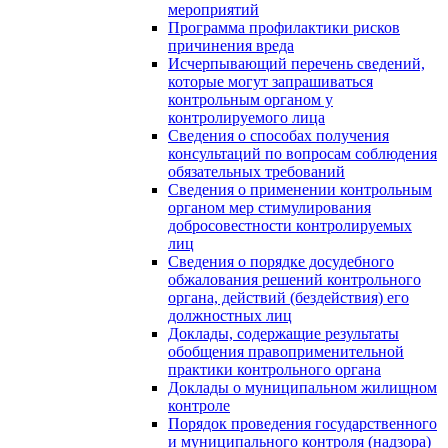
мероприятий
Программа профилактики рисков
причинения вреда
Исчерпывающий перечень сведений,
которые могут запрашиваться
контрольным органом у
контролируемого лица
Сведения о способах получения
консультаций по вопросам соблюдения
обязательных требований
Сведения о применении контрольным
органом мер стимулирования
добросовестности контролируемых
лиц
Сведения о порядке досудебного
обжалования решений контрольного
органа, действий (бездействия) его
должностных лиц
Доклады, содержащие результаты
обобщения правоприменительной
практики контрольного органа
Доклады о муниципальном жилищном
контроле
Порядок проведения государственного
и муниципального контроля (надзора)