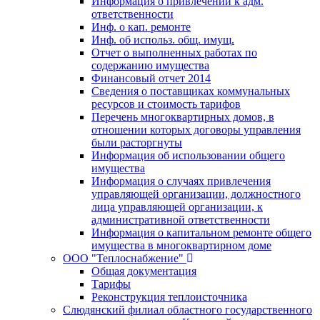
Информация о привлечении к адм.
ответственности
Инф. о кап. ремонте
Инф. об использ. общ. имущ.
Отчет о выполненных работах по
содержанию имущества
Финансовый отчет 2014
Сведения о поставщиках коммунальных
ресурсов и стоимость тарифов
Перечень многоквартирных домов, в
отношении которых договоры управления
были расторгнуты
Информация об использовании общего
имущества
Информация о случаях привлечения
управляющей организации, должностного
лица управляющей организации, к
административной ответственности
Информация о капитальном ремонте общего
имущества в многоквартирном доме
ООО "Теплоснабжение"
Общая документация
Тарифы
Реконструкция теплоисточника
Слюдянский филиал областного государственного