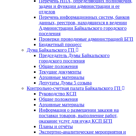
Перечень НПА, определяющих полномочия,
задачи и функции администрации и ее
отделов
Перечень информационных систем, банков
данных, реестров, находящихся в ведении
Администрации Байкальского городского
поселения
Проверки проводимые администрацией БГП
Бюджетный процесс
Дума Байкальского ГП
Председатель Думы Байкальского
городского поселения
Общие положения
Текущие документы
Архивные материалы
Депутаты Думы 5 созыва
Контрольно-счетная палата Байкальского ГП
Руководство КСП
Общие положения
Архивные материалы
Информация о размещении заказов на
поставки товаров, выполнение работ,
оказание услуг для нужд КСП БГП
Планы и отчёты
Экспертно-аналитические мероприятия и