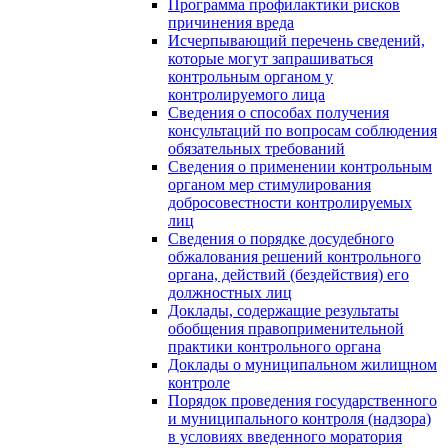
Программа профилактики рисков
причинения вреда
Исчерпывающий перечень сведений,
которые могут запрашиваться
контрольным органом у
контролируемого лица
Сведения о способах получения
консультаций по вопросам соблюдения
обязательных требований
Сведения о применении контрольным
органом мер стимулирования
добросовестности контролируемых
лиц
Сведения о порядке досудебного
обжалования решений контрольного
органа, действий (бездействия) его
должностных лиц
Доклады, содержащие результаты
обобщения правоприменительной
практики контрольного органа
Доклады о муниципальном жилищном
контроле
Порядок проведения государственного
и муниципального контроля (надзора)
в условиях введенного моратория