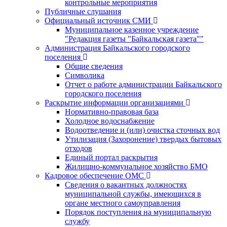
контрольные мероприятия
Публичные слушания
Официальный источник СМИ
Муниципальное казенное учреждение
"Редакция газеты "Байкальская газета""
Администрация Байкальского городского
поселения
Общие сведения
Символика
Отчет о работе администрации Байкальского
городского поселения
Раскрытие информации организациями
Нормативно-правовая база
Холодное водоснабжение
Водоотведение и (или) очистка сточных вод
Утилизация (Захоронение) твердых бытовых
отходов
Единый портал раскрытия
Жилищно-коммунальное хозяйство БМО
Кадровое обеспечение ОМС
Сведения о вакантных должностях
муниципальной службы, имеющихся в
органе местного самоуправления
Порядок поступления на муниципальную
службу