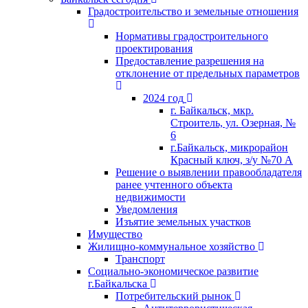
Градостроительство и земельные отношения
Нормативы градостроительного
проектирования
Предоставление разрешения на
отклонение от предельных параметров
2024 год
г. Байкальск, мкр.
Строитель, ул. Озерная, №
6
г.Байкальск, микрорайон
Красный ключ, з/у №70 А
Решение о выявлении правообладателя
ранее учтенного объекта
недвижимости
Уведомления
Изъятие земельных участков
Имущество
Жилищно-коммунальное хозяйство
Транспорт
Социально-экономическое развитие
г.Байкальска
Потребительский рынок