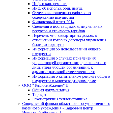
Инф. о кап. ремонте
Инф. об использ. общ. имущ.
Отчет о выполненных работах по
содержанию имущества
Финансовый отчет 2014
Сведения о поставщиках коммунальных
ресурсов и стоимость тарифов
Перечень многоквартирных домов, в
отношении которых договоры управления
были расторгнуты
Информация об использовании общего
имущества
Информация о случаях привлечения
управляющей организации, должностного
лица управляющей организации, к
административной ответственности
Информация о капитальном ремонте общего
имущества в многоквартирном доме
ООО "Теплоснабжение"
Общая документация
Тарифы
Реконструкция теплоисточника
Слюдянский филиал областного государственного
казенного учреждения «Кадровый центр
Иркутской области»