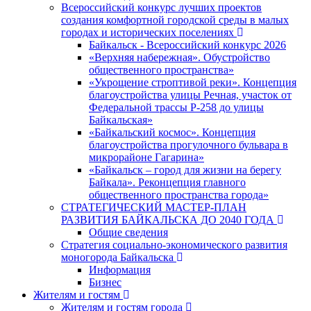
Всероссийский конкурс лучших проектов
создания комфортной городской среды в малых
городах и исторических поселениях
Байкальск - Всероссийский конкурс 2026
«Верхняя набережная». Обустройство
общественного пространства»
«Укрощение строптивой реки». Концепция
благоустройства улицы Речная, участок от
Федеральной трассы Р-258 до улицы
Байкальская»
«Байкальский космос». Концепция
благоустройства прогулочного бульвара в
микрорайоне Гагарина»
«Байкальск – город для жизни на берегу
Байкала». Реконцепция главного
общественного пространства города»
СТРАТЕГИЧЕСКИЙ МАСТЕР-ПЛАН
РАЗВИТИЯ БАЙКАЛЬСКА ДО 2040 ГОДА
Общие сведения
Стратегия социально-экономического развития
моногорода Байкальска
Информация
Бизнес
Жителям и гостям
Жителям и гостям города