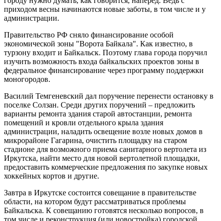
городу нужно думать, как говорится, наперед. Ведь с
приходом весны начинаются новые заботы, в том числе и у
администрации.
Правительство РФ сняло финансирование особой
экономической зоны "Ворота Байкала". Как известно, в
турзону входит и Байкальск. Поэтому глава города поручил
изучить возможность входа байкальских проектов зоны в
федеральное финансирование через программу поддержки
моногородов.
Василий Темгеневский дал поручение перенести остановку в
поселке Солзан. Среди других поручений – предложить
варианты ремонта здания старой автостанции, ремонта
помещений и кровли отдельного крыла здания
администрации, наладить освещение возле новых домов в
микрорайоне Гагарина, очистить площадку на старом
стадионе для возможного приема санитарного вертолета из
Иркутска, найти место для новой вертолетной площадки,
предоставить коммерческие предложения по закупке новых
хоккейных кортов и другие.
Завтра в Иркутске состоится совещание в правительстве
области, на котором будут рассматриваться проблемы
Байкальска. К совещанию готовятся несколько вопросов, в
том числе и реконструкция (или новостройка) городской