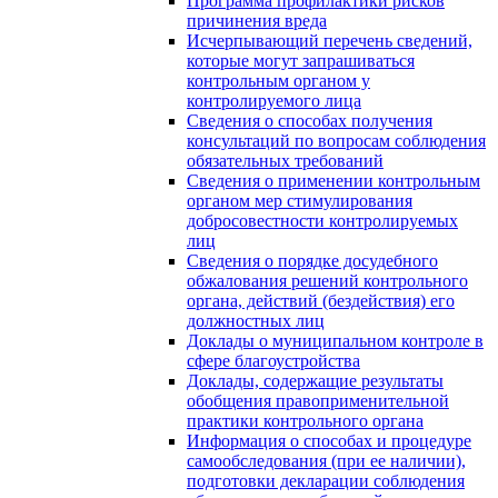
Программа профилактики рисков
причинения вреда
Исчерпывающий перечень сведений,
которые могут запрашиваться
контрольным органом у
контролируемого лица
Сведения о способах получения
консультаций по вопросам соблюдения
обязательных требований
Сведения о применении контрольным
органом мер стимулирования
добросовестности контролируемых
лиц
Сведения о порядке досудебного
обжалования решений контрольного
органа, действий (бездействия) его
должностных лиц
Доклады о муниципальном контроле в
сфере благоустройства
Доклады, содержащие результаты
обобщения правоприменительной
практики контрольного органа
Информация о способах и процедуре
самообследования (при ее наличии),
подготовки декларации соблюдения