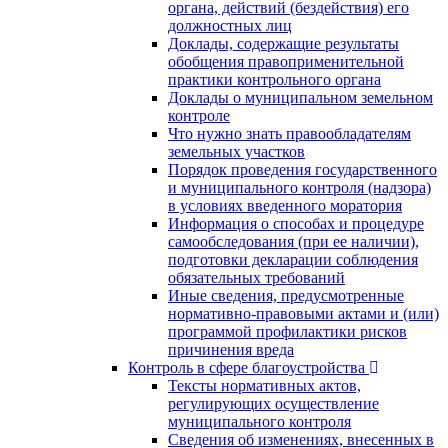
органа, действий (бездействия) его
должностных лиц
Доклады, содержащие результаты
обобщения правоприменительной
практики контрольного органа
Доклады о муниципальном земельном
контроле
Что нужно знать правообладателям
земельных участков
Порядок проведения государственного
и муниципального контроля (надзора)
в условиях введенного моратория
Информация о способах и процедуре
самообследования (при ее наличии),
подготовки декларации соблюдения
обязательных требований
Иные сведения, предусмотренные
нормативно-правовыми актами и (или)
программой профилактики рисков
причинения вреда
Контроль в сфере благоустройства
Тексты нормативных актов,
регулирующих осуществление
муниципального контроля
Сведения об изменениях, внесенных в