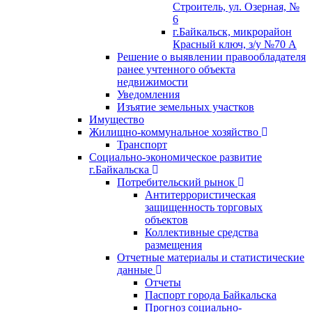
Строитель, ул. Озерная, №
6
г.Байкальск, микрорайон
Красный ключ, з/у №70 А
Решение о выявлении правообладателя
ранее учтенного объекта
недвижимости
Уведомления
Изъятие земельных участков
Имущество
Жилищно-коммунальное хозяйство
Транспорт
Социально-экономическое развитие
г.Байкальска
Потребительский рынок
Антитеррористическая
защищенность торговых
объектов
Коллективные средства
размещения
Отчетные материалы и статистические
данные
Отчеты
Паспорт города Байкальска
Прогноз социально-