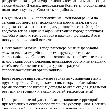
ресурсоснабжающих и управляющих компаний Байкальска, а
также Андрей Дурных, председатель Комитета по социальной
политике и культуре Слюдянского района.
По данным ООО «Теплоснабжение», тепловой режим на
сегодня соответствует положенным нормативам, внутри
городских помещений температура колеблется от 21 до 24
градусов тепла. Однако в администрацию города поступают
жалобы о низких температурах в школах и детсадах. Это и
послужило причиной встречи.
Высказались многие. В ходе разговора были выработаны
механизмы взаимодействия всех структур в системе
теплоснабжения. Определены возможные проблемные точки:
износ радиаторов отопления, ненадежное состояние внешних
сетей, несоблюдение температурного графика
теплоснабжающими организациями.
Были разработаны возможные варианты устранения этих и
других проблем. Создана комиссия, которая в ближайшее
время посетит все школы и детсады Байкальска для детальной
ревизии внутренних и внешних сетей теплоносителей.
На встрече также обсудили облагораживание территорий,
прилегающих к общеобразовательным учреждениям. Василий
Темгеневский предложил каждому руководителю детально