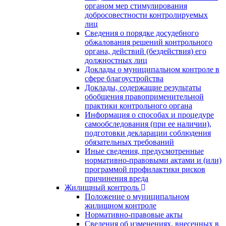
органом мер стимулирования
добросовестности контролируемых
лиц
Сведения о порядке досудебного
обжалования решений контрольного
органа, действий (бездействия) его
должностных лиц
Доклады о муниципальном контроле в
сфере благоустройства
Доклады, содержащие результаты
обобщения правоприменительной
практики контрольного органа
Информация о способах и процедуре
самообследования (при ее наличии),
подготовки декларации соблюдения
обязательных требований
Иные сведения, предусмотренные
нормативно-правовыми актами и (или)
программой профилактики рисков
причинения вреда
Жилищный контроль
Положение о муниципальном
жилищном контроле
Нормативно-правовые акты
Сведения об изменениях, внесенных в