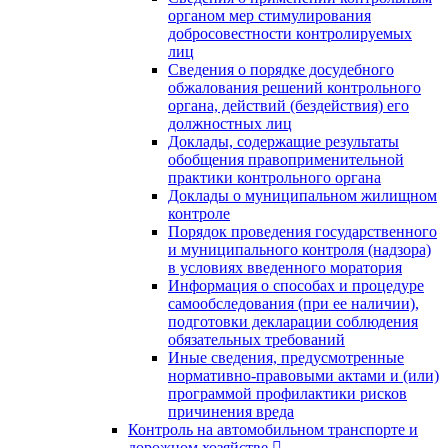
органом мер стимулирования
добросовестности контролируемых
лиц
Сведения о порядке досудебного
обжалования решений контрольного
органа, действий (бездействия) его
должностных лиц
Доклады, содержащие результаты
обобщения правоприменительной
практики контрольного органа
Доклады о муниципальном жилищном
контроле
Порядок проведения государственного
и муниципального контроля (надзора)
в условиях введенного моратория
Информация о способах и процедуре
самообследования (при ее наличии),
подготовки декларации соблюдения
обязательных требований
Иные сведения, предусмотренные
нормативно-правовыми актами и (или)
программой профилактики рисков
причинения вреда
Контроль на автомобильном транспорте и
дорожном хозяйстве