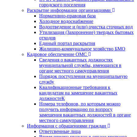
городского поселения
Раскрытие информации организациями
Нормативно-правовая база
Холодное водоснабжение
Водоотведение и (или) очистка сточных вод
Утилизация (Захоронение) твердых бытовых
отходов
Единый портал раскрытия
Жилищно-коммунальное хозяйство БМО
Кадровое обеспечение ОМС
Сведения о вакантных должностях
муниципальной службы, имеющихся в
органе местного самоуправления
Порядок поступления на муниципальную
службу
Квалификационные требования к
кандидатам на замещение вакантных
должностеК
Номера телефонов, по которым можно
получить информацию по вопросу
замещения вакантных должностей в органе
местного самоуправления
Информация с обращениями граждан
Ответсвенные лица
Время приема граждан в органе местного