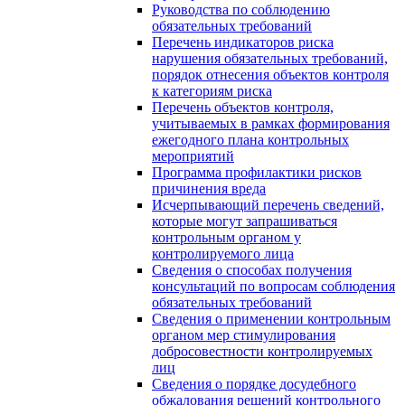
Руководства по соблюдению
обязательных требований
Перечень индикаторов риска
нарушения обязательных требований,
порядок отнесения объектов контроля
к категориям риска
Перечень объектов контроля,
учитываемых в рамках формирования
ежегодного плана контрольных
мероприятий
Программа профилактики рисков
причинения вреда
Исчерпывающий перечень сведений,
которые могут запрашиваться
контрольным органом у
контролируемого лица
Сведения о способах получения
консультаций по вопросам соблюдения
обязательных требований
Сведения о применении контрольным
органом мер стимулирования
добросовестности контролируемых
лиц
Сведения о порядке досудебного
обжалования решений контрольного