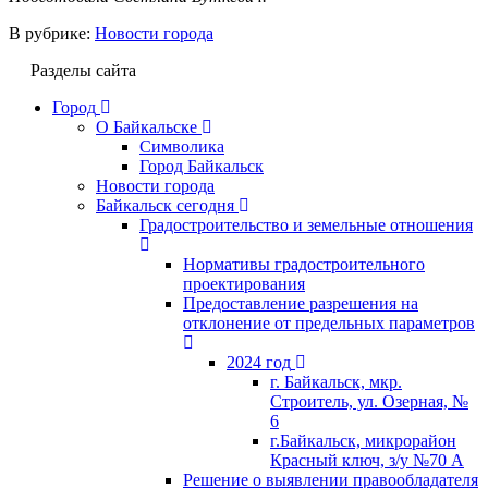
В рубрике:
Новости города
Разделы сайта
Город
О Байкальске
Символика
Город Байкальск
Новости города
Байкальск сегодня
Градостроительство и земельные отношения
Нормативы градостроительного
проектирования
Предоставление разрешения на
отклонение от предельных параметров
2024 год
г. Байкальск, мкр.
Строитель, ул. Озерная, №
6
г.Байкальск, микрорайон
Красный ключ, з/у №70 А
Решение о выявлении правообладателя