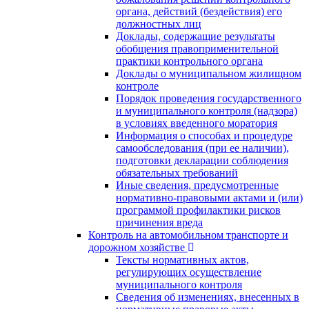
органа, действий (бездействия) его
должностных лиц
Доклады, содержащие результаты
обобщения правоприменительной
практики контрольного органа
Доклады о муниципальном жилищном
контроле
Порядок проведения государственного
и муниципального контроля (надзора)
в условиях введенного моратория
Информация о способах и процедуре
самообследования (при ее наличии),
подготовки декларации соблюдения
обязательных требований
Иные сведения, предусмотренные
нормативно-правовыми актами и (или)
программой профилактики рисков
причинения вреда
Контроль на автомобильном транспорте и
дорожном хозяйстве
Тексты нормативных актов,
регулирующих осуществление
муниципального контроля
Сведения об изменениях, внесенных в