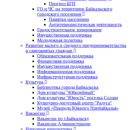
Прогноз БГП
ГО и ЧС на территории Байкальского
городского поселения
Памятки населению
Антитеррористическая деятельность
Градостроительное зонирование
Имущественная поддержка
Молодежная политика
Развитие малого и среднего предпринимательства
и самозанятых граждан
Образовательная поддержка
Финансовая поддержка
Имущественная поддержка
Информационная поддержка
Инфраструктурная поддержка
Культура
Библиотека города Байкальска
Дом культуры "Юбилейный"
Дом культуры "Юность" поселка Солзан
Культурно-досуговый центр "Радуга"
Музей «Природа Южного Прибайкалья»
Вакансии
Вакансии по г.Байкальску
Вакансии Администрации
Народные инициативы