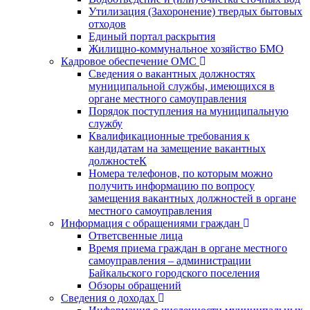
Утилизация (Захоронение) твердых бытовых
отходов
Единый портал раскрытия
Жилищно-коммунальное хозяйство БМО
Кадровое обеспечение ОМС
Сведения о вакантных должностях
муниципальной службы, имеющихся в
органе местного самоуправления
Порядок поступления на муниципальную
службу
Квалификационные требования к
кандидатам на замещение вакантных
должностеК
Номера телефонов, по которым можно
получить информацию по вопросу
замещения вакантных должностей в органе
местного самоуправления
Информация с обращениями граждан
Ответсвенные лица
Время приема граждан в органе местного
самоуправления – администрации
Байкальского городского поселения
Обзоры обращений
Сведения о доходах