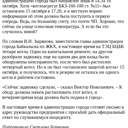
администрацию города был направлен лишь в 14.34 16
октября. Хотя «котлоагрегат БКЗ-160-100 ст. №11» был
остановлен 15 октября в 17.20, и в местную мэрию
информация об этом должна была поступить в первую
очередь. Ведь, по большому счету, это почти ЧП. Хорошо, что
сейчас на улице плюсовая температура. А если бы это
случилось зимой?
По словам В.Н. Зырянова, заместителя главы администрации
города Байкальска по ЖКХ, в настоящее время на ТЭЦ БЦБК
четыре котла. Один на капитальном ремонте, на другом
разобрали задвижку, еще на одном два дня назад были
обнаружены неисправности, после чего был растоплен
четвертый котел. Но и он был «остановлен защитой котла» 15
октября, и получилось, что в резерве не осталось ни одного
котла в рабочем состоянии.
«Сейчас задвижку сделали, – сказал Виктор Николаевич. – К
обеду должны начать растапливать этот котел, и
вечеромгорячая вода должна быть подана в город».
В настоящее время в администрации города готовят письмо в
адрес руководства предприятия с просьбой дать официальный
ответ по случившемуся инциденту.
Подготовила Светлана Буткевич.