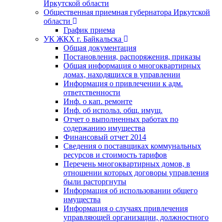
Иркутской области
Общественная приемная губернатора Иркутской
области
График приема
УК ЖКХ г. Байкальска
Общая документация
Постановления, распоряжения, приказы
Общая информация о многоквартирных
домах, находящихся в управлении
Информация о привлечении к адм.
ответственности
Инф. о кап. ремонте
Инф. об использ. общ. имущ.
Отчет о выполненных работах по
содержанию имущества
Финансовый отчет 2014
Сведения о поставщиках коммунальных
ресурсов и стоимость тарифов
Перечень многоквартирных домов, в
отношении которых договоры управления
были расторгнуты
Информация об использовании общего
имущества
Информация о случаях привлечения
управляющей организации, должностного