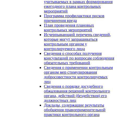
учитываемых в рамках формирования
ежегодного плана контрольных
мероприятий
Программа профилактики рисков
причинения вреда
План проведения плановых
контрольных мероприятий
Исчерпывающий перечень сведений,
которые могут запрашиваться
контрольным органом у
контролируемого лица
Сведения о способах получения
консультаций по вопросам соблюдения
обязательных требований
Сведения о применении контрольным
органом мер стимулирования
добросовестности контролируемых
лиц
Сведения о порядке досудебного
обжалования решений контрольного
органа, действий (бездействия) его
должностных лиц
Доклады, содержащие результаты
обобщения правоприменительной
практики контрольного органа