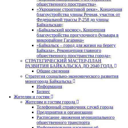
общественного пространства»
«Укрощение строптивой реки». Концепция
благоустройства улицы Речная, участок от
Федеральной трассы Р-258 до улицы
Байкальская»
«Байкальский космос». Концепция
благоустройства прогулочного бульвара в
микрорайоне Гагарина»
«Байкальск – город для жизни на берегу
Байкала». Реконцепция главного
общественного пространства города»
СТРАТЕГИЧЕСКИЙ МАСТЕР-ПЛАН
РАЗВИТИЯ БАЙКАЛЬСКА ДО 2040 ГОДА
Общие сведения
Стратегия социально-экономического развития
моногорода Байкальска
Информация
Бизнес
Жителям и гостям
Жителям и гостям города
Телефонный справочник служб города
Предприятия и организации
Расписание движения муниципального
общественного транспорта
Информирование населения об