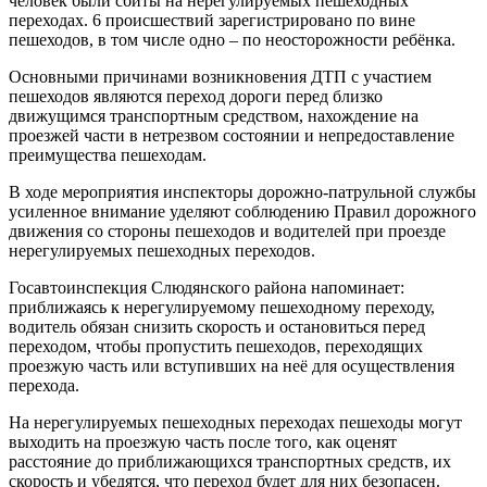
человек были сбиты на нерегулируемых пешеходных
переходах. 6 происшествий зарегистрировано по вине
пешеходов, в том числе одно – по неосторожности ребёнка.
Основными причинами возникновения ДТП с участием
пешеходов являются переход дороги перед близко
движущимся транспортным средством, нахождение на
проезжей части в нетрезвом состоянии и непредоставление
преимущества пешеходам.
В ходе мероприятия инспекторы дорожно-патрульной службы
усиленное внимание уделяют соблюдению Правил дорожного
движения со стороны пешеходов и водителей при проезде
нерегулируемых пешеходных переходов.
Госавтоинспекция Слюдянского района напоминает:
приближаясь к нерегулируемому пешеходному переходу,
водитель обязан снизить скорость и остановиться перед
переходом, чтобы пропустить пешеходов, переходящих
проезжую часть или вступивших на неё для осуществления
перехода.
На нерегулируемых пешеходных переходах пешеходы могут
выходить на проезжую часть после того, как оценят
расстояние до приближающихся транспортных средств, их
скорость и убедятся, что переход будет для них безопасен.