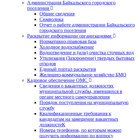
Администрация Байкальского городского
поселения
Общие сведения
Символика
Отчет о работе администрации Байкальского
городского поселения
Раскрытие информации организациями
Нормативно-правовая база
Холодное водоснабжение
Водоотведение и (или) очистка сточных вод
Утилизация (Захоронение) твердых бытовых
отходов
Единый портал раскрытия
Жилищно-коммунальное хозяйство БМО
Кадровое обеспечение ОМС
Сведения о вакантных должностях
муниципальной службы, имеющихся в
органе местного самоуправления
Порядок поступления на муниципальную
службу
Квалификационные требования к
кандидатам на замещение вакантных
должностеК
Номера телефонов, по которым можно
получить информацию по вопросу