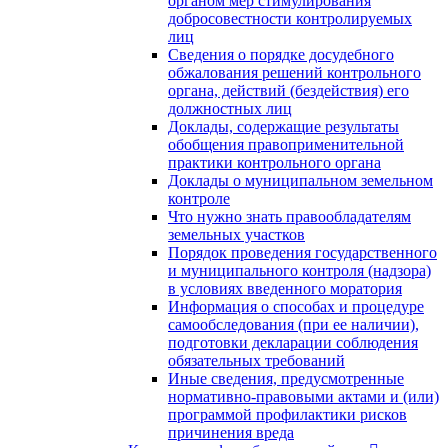
органом мер стимулирования
добросовестности контролируемых
лиц
Сведения о порядке досудебного
обжалования решений контрольного
органа, действий (бездействия) его
должностных лиц
Доклады, содержащие результаты
обобщения правоприменительной
практики контрольного органа
Доклады о муниципальном земельном
контроле
Что нужно знать правообладателям
земельных участков
Порядок проведения государственного
и муниципального контроля (надзора)
в условиях введенного моратория
Информация о способах и процедуре
самообследования (при ее наличии),
подготовки декларации соблюдения
обязательных требований
Иные сведения, предусмотренные
нормативно-правовыми актами и (или)
программой профилактики рисков
причинения вреда