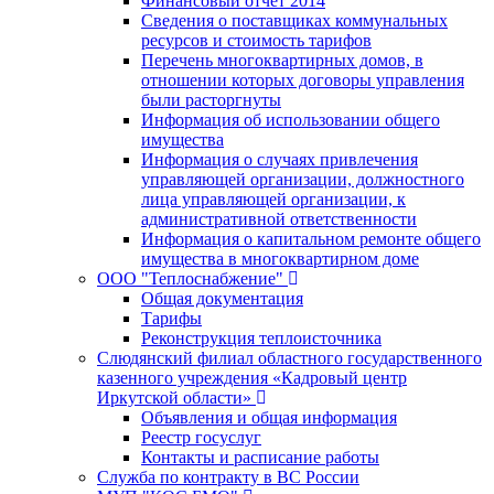
Финансовый отчет 2014
Сведения о поставщиках коммунальных
ресурсов и стоимость тарифов
Перечень многоквартирных домов, в
отношении которых договоры управления
были расторгнуты
Информация об использовании общего
имущества
Информация о случаях привлечения
управляющей организации, должностного
лица управляющей организации, к
административной ответственности
Информация о капитальном ремонте общего
имущества в многоквартирном доме
ООО "Теплоснабжение"
Общая документация
Тарифы
Реконструкция теплоисточника
Слюдянский филиал областного государственного
казенного учреждения «Кадровый центр
Иркутской области»
Объявления и общая информация
Реестр госуслуг
Контакты и расписание работы
Служба по контракту в ВС России