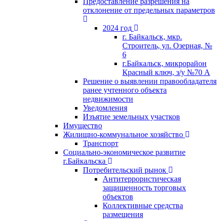
Предоставление разрешения на
отклонение от предельных параметров
2024 год
г. Байкальск, мкр.
Строитель, ул. Озерная, №
6
г.Байкальск, микрорайон
Красный ключ, з/у №70 А
Решение о выявлении правообладателя
ранее учтенного объекта
недвижимости
Уведомления
Изъятие земельных участков
Имущество
Жилищно-коммунальное хозяйство
Транспорт
Социально-экономическое развитие
г.Байкальска
Потребительский рынок
Антитеррористическая
защищенность торговых
объектов
Коллективные средства
размещения