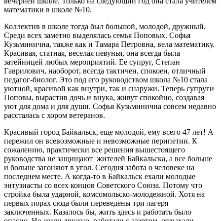
вечерней школе. Только на следующий год она стала учителем
математики в школе №10.
Коллектив в школе тогда был большой, молодой, дружный.
Среди всех заметно выделялась семья Поповых. Софья
Кузьминична, также как и Тамара Петровна, вела математику.
Красивая, статная, веселая певунья, она всегда была
затейницей любых мероприятий. Ее супруг, Степан
Гаврилович, наоборот, всегда тактичен, спокоен, отличный
педагог-биолог. Это под его руководством школа №10 стала
уютной, красивой как внутри, так и снаружи. Теперь супруги
Поповы, вырастив дочь и внука, живут спокойно, создавая
уют для дома и для души. Софья Кузьминична совсем недавно
рассталась с хором ветеранов.
Красивый город Байкальск, еще молодой, ему всего 47 лет! А
пережил он всевозможные и невозможные перипетии. К
сожалению, практически все решения вышестоящего
руководства не защищают жителей Байкальска, а все больше
и больше загоняют в угол. Сегодня забота о человеке на
последнем месте. А когда-то в Байкальск ехали молодые
энтузиасты со всех концов Советского Союза. Потому что
стройка была ударной, комсомольско-молодежной. Хотя на
первых порах сюда были переведены три лагеря
заключенных. Казалось бы, жить здесь и работать было
опасно. Но жили дружно, работали с азартом, отдыхали