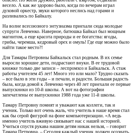
весело. А как же здорово было, когда по вечерам играл
духовой оркестр, звуки которого неслись над горами и
разливались по Байкалу.
На волне всесоюзного энтузиазма приехали сюда молодые
супруги Левченко. Наверное, батюшка Байкал был мощным
магнитом, а еще красота природы и ее богатства: ягоды,
грибы, черемша, кедровый орех и омуль! Где еще можно было
найти такое место?!
Для Тамары Петровны Байкальск стал родным. В их семье
выросли хорошие дети, подрастают внуки. В ее трудовой
книжке только две записи – леспромхоз и Байкальск. А стаж
работы учителем 45 лет! Много это или мало? Трудно сказать
– все было в эти годы – и печали, и радости. Большая радость
была, когда домой к Левченко через 40 лет приехали ее первые
выпускники из 10-й школы. А вот на фотографии
запечатлены ее выпускники 1988 года уже 11-й школы.
Тамару Петровну помнят и уважают как коллеги, так и
ученик. Только вот очень жаль, что учитель в наше время стал
как бы серой фигурой на фоне компьютеризации. «А ведь
именно учитель вживую связывает нас с нашей историей.
Учиться спустя рукава нашим детям никак нельзя, – говорит
Тамара Петровна. – Сегодня каждый ученик должен осознать,