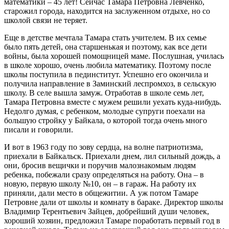
математики – 45 лет! Сейчас Тамара Петровна Левченко,
старожил города, находится на заслуженном отдыхе, но со
школой связи не теряет.
Еще в детстве мечтала Тамара стать учителем. В их семье
было пять детей, она старшенькая и поэтому, как все дети
войны, была хорошей помощницей маме. Послушная, училась
в школе хорошо, очень любила математику. Поэтому после
школы поступила в пединститут. Успешно его окончила и
получила направление в Заминский леспромхоз, в сельскую
школу. В селе вышла замуж. Отработав в школе семь лет,
Тамара Петровна вместе с мужем решили уехать куда-нибудь.
Недолго думая, с ребенком, молодые супруги поехали на
большую стройку у Байкала, о которой тогда очень много
писали и говорили.
И вот в 1963 году по зову сердца, на волне патриотизма,
приехали в Байкальск. Приехали днем, лил сильный дождь, а
они, бросив вещички и поручив малознакомым людям
ребенка, побежали сразу определяться на работу. Она – в
новую, первую школу №10, он – в гараж. На работу их
приняли, дали место в общежитии. А уж потом Тамаре
Петровне дали от школы и комнату в бараке. Директор школы
Владимир Терентьевич Зайцев, добрейший души человек,
хороший хозяин, предложил Тамаре поработать первый год в