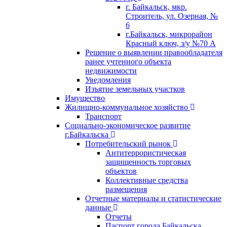
г. Байкальск, мкр.
Строитель, ул. Озерная, №
6
г.Байкальск, микрорайон
Красный ключ, з/у №70 А
Решение о выявлении правообладателя
ранее учтенного объекта
недвижимости
Уведомления
Изъятие земельных участков
Имущество
Жилищно-коммунальное хозяйство
Транспорт
Социально-экономическое развитие
г.Байкальска
Потребительский рынок
Антитеррористическая
защищенность торговых
объектов
Коллективные средства
размещения
Отчетные материалы и статистические
данные
Отчеты
Паспорт города Байкальска