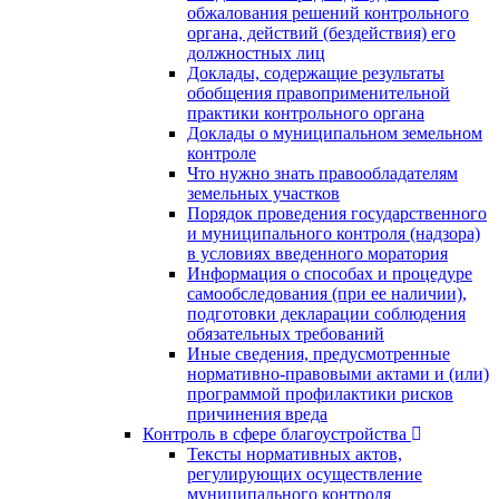
обжалования решений контрольного
органа, действий (бездействия) его
должностных лиц
Доклады, содержащие результаты
обобщения правоприменительной
практики контрольного органа
Доклады о муниципальном земельном
контроле
Что нужно знать правообладателям
земельных участков
Порядок проведения государственного
и муниципального контроля (надзора)
в условиях введенного моратория
Информация о способах и процедуре
самообследования (при ее наличии),
подготовки декларации соблюдения
обязательных требований
Иные сведения, предусмотренные
нормативно-правовыми актами и (или)
программой профилактики рисков
причинения вреда
Контроль в сфере благоустройства
Тексты нормативных актов,
регулирующих осуществление
муниципального контроля