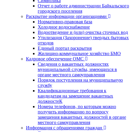
Символика
Отчет о работе администрации Байкальского
городского поселения
Раскрытие информации организациями
Нормативно-правовая база
Холодное водоснабжение
Водоотведение и (или) очистка сточных вод
Утилизация (Захоронение) твердых бытовых
отходов
Единый портал раскрытия
Жилищно-коммунальное хозяйство БМО
Кадровое обеспечение ОМС
Сведения о вакантных должностях
муниципальной службы, имеющихся в
органе местного самоуправления
Порядок поступления на муниципальную
службу
Квалификационные требования к
кандидатам на замещение вакантных
должностеК
Номера телефонов, по которым можно
получить информацию по вопросу
замещения вакантных должностей в органе
местного самоуправления
Информация с обращениями граждан