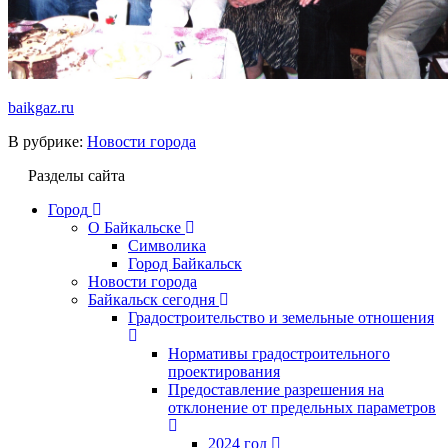
baikgaz.ru
В рубрике:
Новости города
Разделы сайта
Город
О Байкальске
Символика
Город Байкальск
Новости города
Байкальск сегодня
Градостроительство и земельные отношения
Нормативы градостроительного
проектирования
Предоставление разрешения на
отклонение от предельных параметров
2024 год