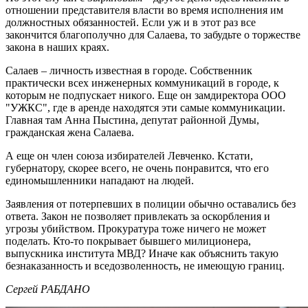
отношении представителя власти во время исполнения им
должностных обязанностей. Если уж и в этот раз все
закончится благополучно для Салаева, то забудьте о торжестве
закона в наших краях.
Салаев – личность известная в городе. Собственник
практически всех инженерных коммуникаций в городе, к
которым не подпускает никого. Еще он замдиректора ООО
"УЖКС", где в аренде находятся эти самые коммуникации.
Главная там Анна Пыстина, депутат районной Думы,
гражданская жена Салаева.
А еще он член союза избирателей Левченко. Кстати,
губернатору, скорее всего, не очень понравится, что его
единомышленники нападают на людей.
Заявления от потерпевших в полиции обычно оставались без
ответа. Закон не позволяет привлекать за оскорбления и
угрозы убийством. Прокуратура тоже ничего не может
поделать. Кто-то покрывает бывшего милиционера,
выпускника института МВД? Иначе как объяснить такую
безнаказанность и вседозволенность, не имеющую границ.
Сергей РАБДАНО