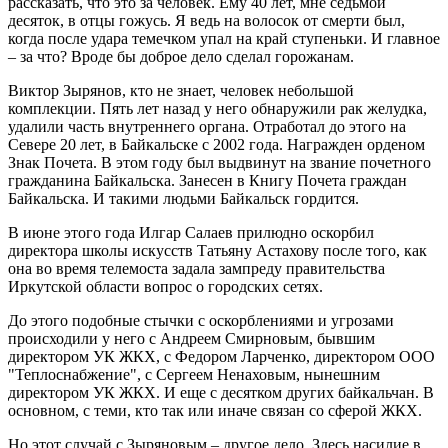
рассказать, что это за человек. Ему 40 лет, мне седьмой
десяток, в отцы гожусь. Я ведь на волосок от смерти был,
когда после удара темечком упал на край ступеньки. И главное
– за что? Вроде бы доброе дело сделал горожанам.
Виктор Зырянов, кто не знает, человек небольшой
комплекции. Пять лет назад у него обнаружили рак желудка,
удалили часть внутреннего органа. Отработал до этого на
Севере 20 лет, в Байкальске с 2002 года. Награжден орденом
Знак Почета. В этом году был выдвинут на звание почетного
гражданина Байкальска. Занесен в Книгу Почета граждан
Байкальска. И такими людьми Байкальск гордится.
В июне этого года Илгар Салаев прилюдно оскорбил
директора школы искусств Татьяну Астахову после того, как
она во время телемоста задала зампреду правительства
Иркутской области вопрос о городских сетях.
До этого подобные стычки с оскорблениями и угрозами
происходили у него с Андреем Смирновым, бывшим
директором УК ЖКХ, с Федором Ларченко, директором ООО
"Теплоснабжение", с Сергеем Ненаховым, нынешним
директором УК ЖКХ. И еще с десятком других байкальчан. В
основном, с теми, кто так или иначе связан со сферой ЖКХ.
Но этот случай с Зыряновым – другое дело. Здесь насилие в