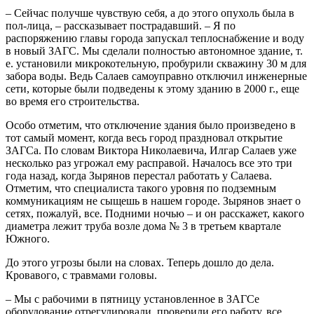
– Сейчас получше чувствую себя, а до этого опухоль была в
пол-лица, – рассказывает пострадавший. – Я по
распоряжению главы города запускал теплоснабжение и воду
в новый ЗАГС. Мы сделали полностью автономное здание, т.
е. установили микрокотельную, пробурили скважину 30 м для
забора воды. Ведь Салаев самоуправно отключил инженерные
сети, которые были подведены к этому зданию в 2000 г., еще
во время его строительства.
Особо отметим, что отключение здания было произведено в
тот самый момент, когда весь город праздновал открытие
ЗАГСа. По словам Виктора Николаевича, Илгар Салаев уже
несколько раз угрожал ему расправой. Началось все это три
года назад, когда Зырянов перестал работать у Салаева.
Отметим, что специалиста такого уровня по подземным
коммуникациям не сыщешь в нашем городе. Зырянов знает о
сетях, пожалуй, все. Подними ночью – и он расскажет, какого
диаметра лежит труба возле дома № 3 в третьем квартале
Южного.
До этого угрозы были на словах. Теперь дошло до дела.
Кровавого, с травмами головы.
– Мы с рабочими в пятницу установленное в ЗАГСе
оборудование отрегулировали, проверили его работу, все