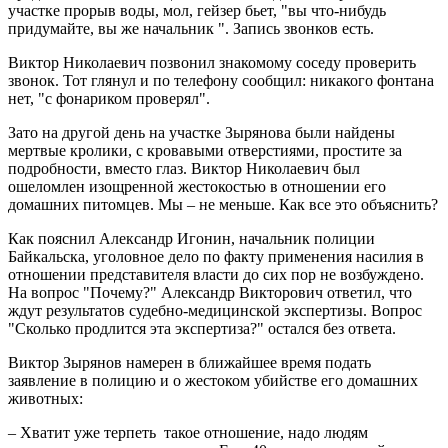
участке прорыв воды, мол, гейзер бьет, "вы что-нибудь
придумайте, вы же начальник ". Запись звонков есть.
Виктор Николаевич позвонил знакомому соседу проверить
звонок. Тот глянул и по телефону сообщил: никакого фонтана
нет, "с фонариком проверял".
Зато на другой день на участке Зырянова были найдены
мертвые кролики, с кровавыми отверстиями, простите за
подробности, вместо глаз. Виктор Николаевич был
ошеломлен изощренной жестокостью в отношении его
домашних питомцев. Мы – не меньше. Как все это объяснить?
Как пояснил Александр Игонин, начальник полиции
Байкальска, уголовное дело по факту применения насилия в
отношении представителя власти до сих пор не возбуждено.
На вопрос "Почему?" Александр Викторович ответил, что
ждут результатов судебно-медицинской экспертизы. Вопрос
"Сколько продлится эта экспертиза?" остался без ответа.
Виктор Зырянов намерен в ближайшее время подать
заявление в полицию и о жестоком убийстве его домашних
животных:
– Хватит уже терпеть такое отношение, надо людям