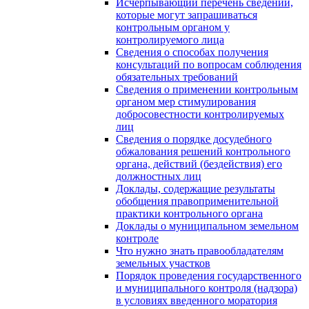
Исчерпывающий перечень сведений,
которые могут запрашиваться
контрольным органом у
контролируемого лица
Сведения о способах получения
консультаций по вопросам соблюдения
обязательных требований
Сведения о применении контрольным
органом мер стимулирования
добросовестности контролируемых
лиц
Сведения о порядке досудебного
обжалования решений контрольного
органа, действий (бездействия) его
должностных лиц
Доклады, содержащие результаты
обобщения правоприменительной
практики контрольного органа
Доклады о муниципальном земельном
контроле
Что нужно знать правообладателям
земельных участков
Порядок проведения государственного
и муниципального контроля (надзора)
в условиях введенного моратория