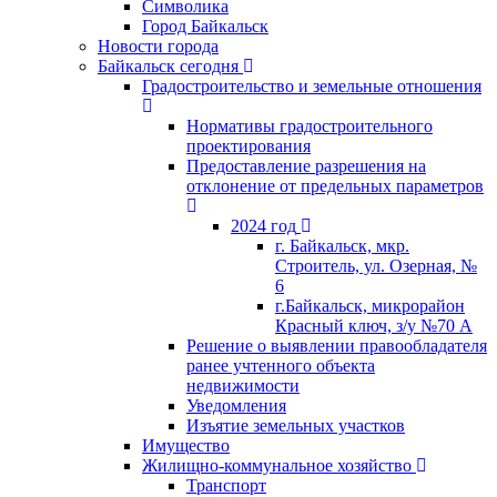
Символика
Город Байкальск
Новости города
Байкальск сегодня
Градостроительство и земельные отношения
Нормативы градостроительного
проектирования
Предоставление разрешения на
отклонение от предельных параметров
2024 год
г. Байкальск, мкр.
Строитель, ул. Озерная, №
6
г.Байкальск, микрорайон
Красный ключ, з/у №70 А
Решение о выявлении правообладателя
ранее учтенного объекта
недвижимости
Уведомления
Изъятие земельных участков
Имущество
Жилищно-коммунальное хозяйство
Транспорт