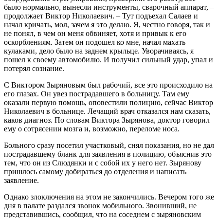
было нормально, вынесли инструменты, сварочный аппарат, –
продолжает Виктор Николаевич. – Тут подъехал Салаев и
начал кричать, мол, зачем я это делаю. Я, честно говоря, так и
не понял, в чем он меня обвиняет, хотя и привык к его
оскорблениям. Затем он подошел ко мне, начал махать
кулаками, дело было на заднем крыльце. Уворачиваясь, я
пошел к своему автомобилю. И получил сильный удар, упал и
потерял сознание.
С Виктором Зыряновым был рабочий, все это происходило на
его глазах. Он увез пострадавшего в больницу. Там ему
оказали первую помощь, оповестили полицию, сейчас Виктор
Николаевич в больнице. Лечащий врач отказался нам сказать,
каков диагноз. По словам Виктора Зырянова, доктор говорил
ему о сотрясении мозга и, возможно, переломе носа.
Больного сразу посетил участковый, снял показания, но не дал
пострадавшему бланк для заявления в полицию, объяснив это
тем, что он из Слюдянки и с собой их у него нет. Зырянову
пришлось самому добираться до отделения и написать
заявление.
Однако злоключения на этом не закончились. Вечером того же
дня в палате раздался звонок мобильного. Звонивший, не
представившись, сообщил, что на соседнем с зыряновским