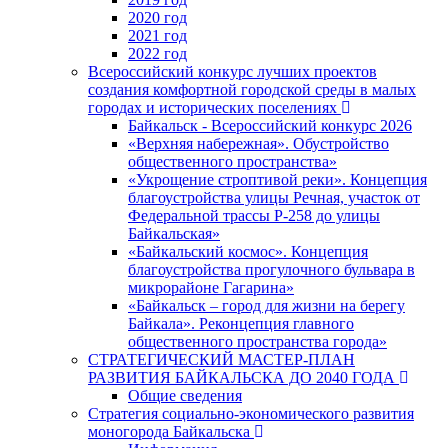
2020 год
2021 год
2022 год
Всероссийский конкурс лучших проектов
создания комфортной городской среды в малых
городах и исторических поселениях
Байкальск - Всероссийский конкурс 2026
«Верхняя набережная». Обустройство
общественного пространства»
«Укрощение строптивой реки». Концепция
благоустройства улицы Речная, участок от
Федеральной трассы Р-258 до улицы
Байкальская»
«Байкальский космос». Концепция
благоустройства прогулочного бульвара в
микрорайоне Гагарина»
«Байкальск – город для жизни на берегу
Байкала». Реконцепция главного
общественного пространства города»
СТРАТЕГИЧЕСКИЙ МАСТЕР-ПЛАН
РАЗВИТИЯ БАЙКАЛЬСКА ДО 2040 ГОДА
Общие сведения
Стратегия социально-экономического развития
моногорода Байкальска