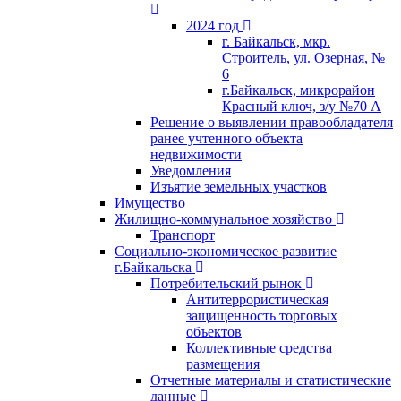
2024 год
г. Байкальск, мкр.
Строитель, ул. Озерная, №
6
г.Байкальск, микрорайон
Красный ключ, з/у №70 А
Решение о выявлении правообладателя
ранее учтенного объекта
недвижимости
Уведомления
Изъятие земельных участков
Имущество
Жилищно-коммунальное хозяйство
Транспорт
Социально-экономическое развитие
г.Байкальска
Потребительский рынок
Антитеррористическая
защищенность торговых
объектов
Коллективные средства
размещения
Отчетные материалы и статистические
данные