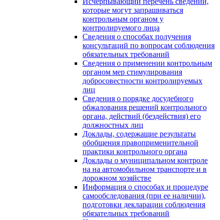
Исчерпывающий перечень сведений,
которые могут запрашиваться
контрольным органом у
контролируемого лица
Сведения о способах получения
консультаций по вопросам соблюдения
обязательных требований
Сведения о применении контрольным
органом мер стимулирования
добросовестности контролируемых
лиц
Сведения о порядке досудебного
обжалования решений контрольного
органа, действий (бездействия) его
должностных лиц
Доклады, содержащие результаты
обобщения правоприменительной
практики контрольного органа
Доклады о муниципальном контроле
на на автомобильном транспорте и в
дорожном хозяйстве
Информация о способах и процедуре
самообследования (при ее наличии),
подготовки декларации соблюдения
обязательных требований