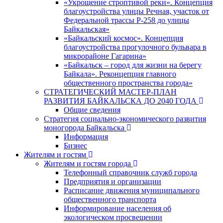
«Укрощение строптивой реки». Концепция
благоустройства улицы Речная, участок от
Федеральной трассы Р-258 до улицы
Байкальская»
«Байкальский космос». Концепция
благоустройства прогулочного бульвара в
микрорайоне Гагарина»
«Байкальск – город для жизни на берегу
Байкала». Реконцепция главного
общественного пространства города»
СТРАТЕГИЧЕСКИЙ МАСТЕР-ПЛАН
РАЗВИТИЯ БАЙКАЛЬСКА ДО 2040 ГОДА
Общие сведения
Стратегия социально-экономического развития
моногорода Байкальска
Информация
Бизнес
Жителям и гостям
Жителям и гостям города
Телефонный справочник служб города
Предприятия и организации
Расписание движения муниципального
общественного транспорта
Информирование населения об
экологическом просвещении