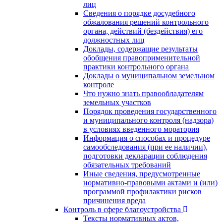
лиц
Сведения о порядке досудебного
обжалования решений контрольного
органа, действий (бездействия) его
должностных лиц
Доклады, содержащие результаты
обобщения правоприменительной
практики контрольного органа
Доклады о муниципальном земельном
контроле
Что нужно знать правообладателям
земельных участков
Порядок проведения государственного
и муниципального контроля (надзора)
в условиях введенного моратория
Информация о способах и процедуре
самообследования (при ее наличии),
подготовки декларации соблюдения
обязательных требований
Иные сведения, предусмотренные
нормативно-правовыми актами и (или)
программой профилактики рисков
причинения вреда
Контроль в сфере благоустройства
Тексты нормативных актов,