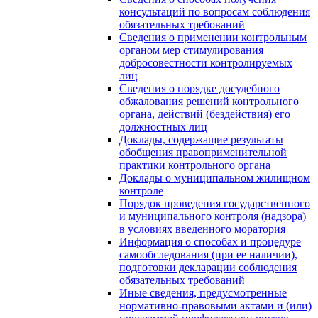
консультаций по вопросам соблюдения
обязательных требований
Сведения о применении контрольным
органом мер стимулирования
добросовестности контролируемых
лиц
Сведения о порядке досудебного
обжалования решений контрольного
органа, действий (бездействия) его
должностных лиц
Доклады, содержащие результаты
обобщения правоприменительной
практики контрольного органа
Доклады о муниципальном жилищном
контроле
Порядок проведения государственного
и муниципального контроля (надзора)
в условиях введенного моратория
Информация о способах и процедуре
самообследования (при ее наличии),
подготовки декларации соблюдения
обязательных требований
Иные сведения, предусмотренные
нормативно-правовыми актами и (или)