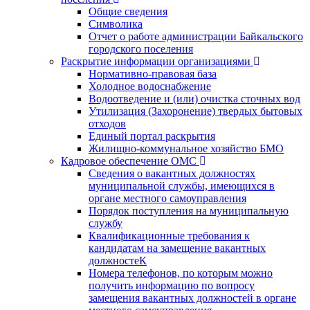
Общие сведения
Символика
Отчет о работе администрации Байкальского
городского поселения
Раскрытие информации организациями
Нормативно-правовая база
Холодное водоснабжение
Водоотведение и (или) очистка сточных вод
Утилизация (Захоронение) твердых бытовых
отходов
Единый портал раскрытия
Жилищно-коммунальное хозяйство БМО
Кадровое обеспечение ОМС
Сведения о вакантных должностях
муниципальной службы, имеющихся в
органе местного самоуправления
Порядок поступления на муниципальную
службу
Квалификационные требования к
кандидатам на замещение вакантных
должностеК
Номера телефонов, по которым можно
получить информацию по вопросу
замещения вакантных должностей в органе