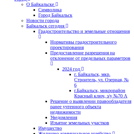
О Байкальске
Символика
Город Байкальск
Новости города
Байкальск сегодня
Градостроительство и земельные отношения
Нормативы градостроительного
проектирования
Предоставление разрешения на
отклонение от предельных параметров
2024 год
г. Байкальск, мкр.
Строитель, ул. Озерная, №
6
г.Байкальск, микрорайон
Красный ключ, з/у №70 А
Решение о выявлении правообладателя
ранее учтенного объекта
недвижимости
Уведомления
Изъятие земельных участков
Имущество
Жилищно-коммунальное хозяйство