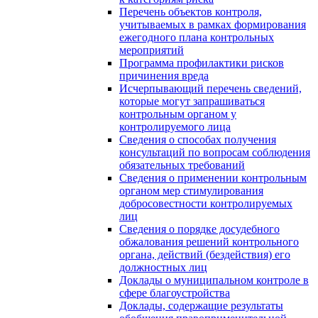
Перечень объектов контроля,
учитываемых в рамках формирования
ежегодного плана контрольных
мероприятий
Программа профилактики рисков
причинения вреда
Исчерпывающий перечень сведений,
которые могут запрашиваться
контрольным органом у
контролируемого лица
Сведения о способах получения
консультаций по вопросам соблюдения
обязательных требований
Сведения о применении контрольным
органом мер стимулирования
добросовестности контролируемых
лиц
Сведения о порядке досудебного
обжалования решений контрольного
органа, действий (бездействия) его
должностных лиц
Доклады о муниципальном контроле в
сфере благоустройства
Доклады, содержащие результаты