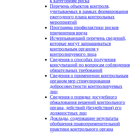
к категориям риска
Перечень объектов контроля,
учитываемых в рамках формирования
ежегодного плана контрольных
мероприятий
Программа профилактики рисков
причинения вреда
Исчерпывающий перечень сведений,
которые могут запрашиваться
контрольным органом у
контролируемого лица
Сведения о способах получения
консультаций по вопросам соблюдения
обязательных требований
Сведения о применении контрольным
органом мер стимулирования
добросовестности контролируемых
лиц
Сведения о порядке досудебного
обжалования решений контрольного
органа, действий (бездействия) его
должностных лиц
Доклады, содержащие результаты
обобщения правоприменительной
практики контрольного органа