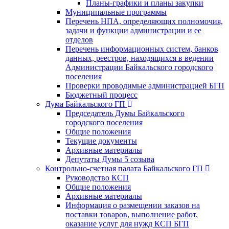
Планы-графики и планы закупки
Муниципальные программы
Перечень НПА, определяющих полномочия,
задачи и функции администрации и ее
отделов
Перечень информационных систем, банков
данных, реестров, находящихся в ведении
Администрации Байкальского городского
поселения
Проверки проводимые администрацией БГП
Бюджетный процесс
Дума Байкальского ГП
Председатель Думы Байкальского
городского поселения
Общие положения
Текущие документы
Архивные материалы
Депутаты Думы 5 созыва
Контрольно-счетная палата Байкальского ГП
Руководство КСП
Общие положения
Архивные материалы
Информация о размещении заказов на
поставки товаров, выполнение работ,
оказание услуг для нужд КСП БГП