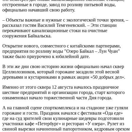
отстроенные в городе, завод по розливу питьевой воды,
официально начавший свою работу.
– Объекты важные и нужные с экологической точки зрения, –
рассказал гостям Василий Темгеневский. – Эти станции
перекачивают канализационные стоки на очистные
сооружения Байкальска.
Открытие нового, совместного с китайскими партнерами,
предприятия по розливу воды "Озеро Байкал – Лун Чуан"
также было приурочено к юбилейной дате.
В эти же дни свою историю жизни официально начал сквер
Целлюлозников, который горожане засадили этой весной
деревьями и кустарниками в рамках акции «50 добрых дел».
Именно от этого сквера 12 августа началось праздничное
шествие предприятий и организации города, старт которого
ознаменовал начало торжественной части Дня города.
А на главной сцене спорткомплекса и на стадионе уже гуляли
горожане и гости. Праздник начался с фестиваля «Ода еде»
где на суд зрителей свои кулинарные шедевры подготовили
участники кафе «Петербург» и ресторан «У озера». Рулет из
свиной вырезки начиненный папоротником, кедровым орехом