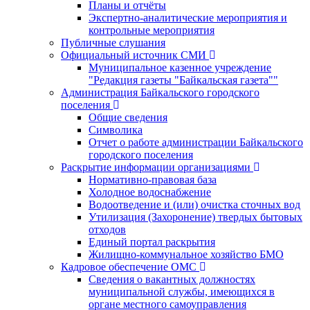
Планы и отчёты
Экспертно-аналитические мероприятия и
контрольные мероприятия
Публичные слушания
Официальный источник СМИ
Муниципальное казенное учреждение
"Редакция газеты "Байкальская газета""
Администрация Байкальского городского
поселения
Общие сведения
Символика
Отчет о работе администрации Байкальского
городского поселения
Раскрытие информации организациями
Нормативно-правовая база
Холодное водоснабжение
Водоотведение и (или) очистка сточных вод
Утилизация (Захоронение) твердых бытовых
отходов
Единый портал раскрытия
Жилищно-коммунальное хозяйство БМО
Кадровое обеспечение ОМС
Сведения о вакантных должностях
муниципальной службы, имеющихся в
органе местного самоуправления