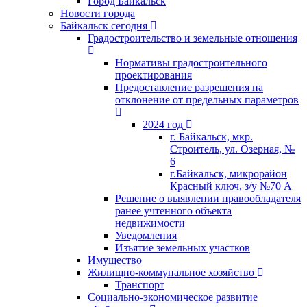
Город Байкальск
Новости города
Байкальск сегодня
Градостроительство и земельные отношения
Нормативы градостроительного
проектирования
Предоставление разрешения на
отклонение от предельных параметров
2024 год
г. Байкальск, мкр.
Строитель, ул. Озерная, №
6
г.Байкальск, микрорайон
Красный ключ, з/у №70 А
Решение о выявлении правообладателя
ранее учтенного объекта
недвижимости
Уведомления
Изъятие земельных участков
Имущество
Жилищно-коммунальное хозяйство
Транспорт
Социально-экономическое развитие