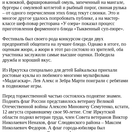
и клюквой, фаршированный омуль, запеченный на мангале,
бургеры с омулевой котлетой и рыбный пирог, свиная рулька
– от одного перечисления этих блюд текут слюнки. Это и
многое другое удалось попробовать публике, а на мастер-
классе шеф-повар ресторана «У озера» показал процесс
приготовления фирменного блюда «Тыквенный суп-пюре».
Фестиваль был своего рода конкурсом среди двух
предприятий общепита на лучшее блюдо. Однако в итоге, по
оценкам жюри, а жюри в этот раз состояло из зрителей, оба
участника заслужили самые высшие оценки. Победила
дружба и хороший вкус.
Из Иркутска специально для детей Байкальска приехали
ростовые куклы из любимого многими мультфильма
«Мадагаскар». Лев Алекс и Зебра Марти поиграли с ребятами
в подвижные игры.
Перед торжественной частью состоялось поднятие знамен.
Поднять флаг России представилось ветерану Великой
Отечественной войны Алексею Миновичу Семутенко, кстати,
12 августа справившему свое 90-летие. Стяг Иркутской
области поднял ветеран труда, член Совета ветеранов Виктор
Николаевич Ненахов, флаг Слюдянского района – Максим
Николаевич Федоров. А флаг города-юбиляра был