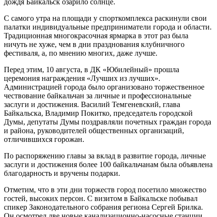
дождя Байкальск озарило солнце.
С самого утра на площади у спорткомплекса раскинули свои
палатки индивидуальные предприниматели города и области.
Традиционная многокрасочная ярмарка в этот раз была
ничуть не хуже, чем в дни празднования клубничного
фестиваля, а, по мнению многих, даже лучше.
Перед этим, 10 августа, в ДК «Юбилейный» прошла
церемония награждения «Лучших из лучших».
Администрацией города было организовано торжественное
чествование байкальчан за личные и профессиональные
заслуги и достижения. Василий Темгеневский, глава
Байкальска, Владимир Покитко, председатель городской
Думы, депутаты Думы поздравляли почетных граждан города
и района, руководителей общественных организаций,
отличившихся горожан.
По распоряжению главы за вклад в развитие города, личные
заслуги и достижения более 100 байкальчанам была объявлена
благодарность и вручены подарки.
Отметим, что в эти дни торжеств город посетило множество
гостей, высоких персон. С визитом в Байкальске побывал
спикер Законодательного собрания региона Сергей Брилка.
Он осмотрел две новые канализационно-насосные станции,