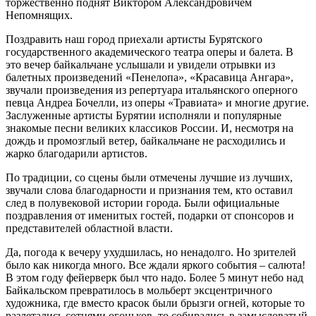
торжественно поднят Виктором Александровичем
Непомнящих.
Поздравить наш город приехали артисты Бурятского
государственного академического театра оперы и балета. В
это вечер байкальчане услышали и увидели отрывки из
балетных произведений «Пенелопа», «Красавица Ангара»,
звучали произведения из репертуара итальянского оперного
певца Андреа Бочелли, из оперы «Травиата» и многие другие.
Заслуженные артисты Бурятии исполняли и популярные
знакомые песни великих классиков России. И, несмотря на
дождь и промозглый ветер, байкальчане не расходились и
жарко благодарили артистов.
По традиции, со сцены были отмечены лучшие из лучших,
звучали слова благодарности и признания тем, кто оставил
след в полувековой истории города. Были официальные
поздравления от именитых гостей, подарки от спонсоров и
представителей областной власти.
Да, погода к вечеру ухудшилась, но ненадолго. Но зрителей
было как никогда много. Все ждали яркого события – салюта!
В этом году фейерверк был что надо. Более 5 минут небо над
Байкальском превратилось в мольберт эксцентричного
художника, где вместо красок были брызги огней, которые то
разлетались сотнями огоньков, то собирались в замысловатый