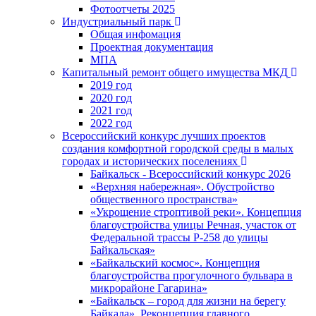
Фотоотчеты 2025
Индустриальный парк
Общая инфомация
Проектная документация
МПА
Капитальный ремонт общего имущества МКД
2019 год
2020 год
2021 год
2022 год
Всероссийский конкурс лучших проектов
создания комфортной городской среды в малых
городах и исторических поселениях
Байкальск - Всероссийский конкурс 2026
«Верхняя набережная». Обустройство
общественного пространства»
«Укрощение строптивой реки». Концепция
благоустройства улицы Речная, участок от
Федеральной трассы Р-258 до улицы
Байкальская»
«Байкальский космос». Концепция
благоустройства прогулочного бульвара в
микрорайоне Гагарина»
«Байкальск – город для жизни на берегу
Байкала». Реконцепция главного