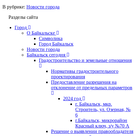
В рубрике:
Новости города
Разделы сайта
Город
О Байкальске
Символика
Город Байкальск
Новости города
Байкальск сегодня
Градостроительство и земельные отношения
Нормативы градостроительного
проектирования
Предоставление разрешения на
отклонение от предельных параметров
2024 год
г. Байкальск, мкр.
Строитель, ул. Озерная, №
6
г.Байкальск, микрорайон
Красный ключ, з/у №70 А
Решение о выявлении правообладателя