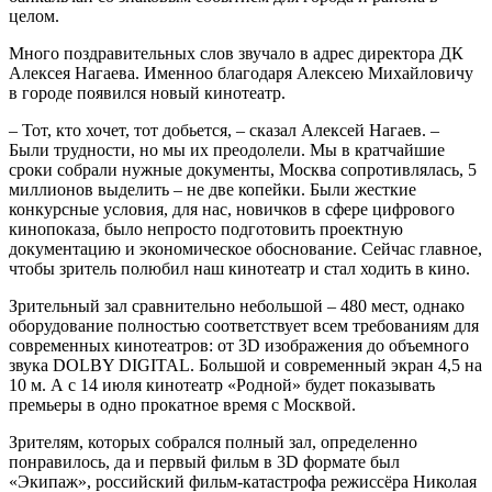
целом.
Много поздравительных слов звучало в адрес директора ДК
Алексея Нагаева. Именноо благодаря Алексею Михайловичу
в городе появился новый кинотеатр.
– Тот, кто хочет, тот добьется, – сказал Алексей Нагаев. –
Были трудности, но мы их преодолели. Мы в кратчайшие
сроки собрали нужные документы, Москва сопротивлялась, 5
миллионов выделить – не две копейки. Были жесткие
конкурсные условия, для нас, новичков в сфере цифрового
кинопоказа, было непросто подготовить проектную
документацию и экономическое обоснование. Сейчас главное,
чтобы зритель полюбил наш кинотеатр и стал ходить в кино.
Зрительный зал сравнительно небольшой – 480 мест, однако
оборудование полностью соответствует всем требованиям для
современных кинотеатров: от 3D изображения до объемного
звука DOLBY DIGITAL. Большой и современный экран 4,5 на
10 м. А с 14 июля кинотеатр «Родной» будет показывать
премьеры в одно прокатное время с Москвой.
Зрителям, которых собрался полный зал, определенно
понравилось, да и первый фильм в 3D формате был
«Экипаж», российский фильм-катастрофа режиссёра Николая