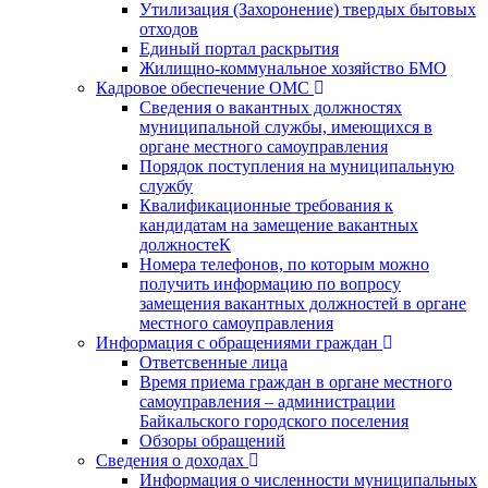
Утилизация (Захоронение) твердых бытовых
отходов
Единый портал раскрытия
Жилищно-коммунальное хозяйство БМО
Кадровое обеспечение ОМС
Сведения о вакантных должностях
муниципальной службы, имеющихся в
органе местного самоуправления
Порядок поступления на муниципальную
службу
Квалификационные требования к
кандидатам на замещение вакантных
должностеК
Номера телефонов, по которым можно
получить информацию по вопросу
замещения вакантных должностей в органе
местного самоуправления
Информация с обращениями граждан
Ответсвенные лица
Время приема граждан в органе местного
самоуправления – администрации
Байкальского городского поселения
Обзоры обращений
Сведения о доходах
Информация о численности муниципальных