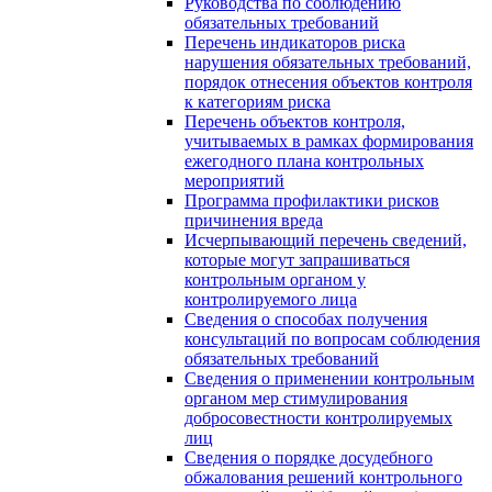
Руководства по соблюдению
обязательных требований
Перечень индикаторов риска
нарушения обязательных требований,
порядок отнесения объектов контроля
к категориям риска
Перечень объектов контроля,
учитываемых в рамках формирования
ежегодного плана контрольных
мероприятий
Программа профилактики рисков
причинения вреда
Исчерпывающий перечень сведений,
которые могут запрашиваться
контрольным органом у
контролируемого лица
Сведения о способах получения
консультаций по вопросам соблюдения
обязательных требований
Сведения о применении контрольным
органом мер стимулирования
добросовестности контролируемых
лиц
Сведения о порядке досудебного
обжалования решений контрольного