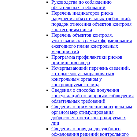
Руководства по соблюдению
обязательных требований
Перечень индикаторов риска
нарушения обязательных требований,
порядок отнесения объектов контроля
к категориям риска
Перечень объектов контроля,
учитываемых в рамках формирования
ежегодного плана контрольных
мероприятий
Программа профилактики рисков
причинения вреда
Исчерпывающий перечень сведений,
которые могут запрашиваться
контрольным органом у
контролируемого лица
Сведения о способах получения
консультаций по вопросам соблюдения
обязательных требований
Сведения о применении контрольным
органом мер стимулирования
добросовестности контролируемых
лиц
Сведения о порядке досудебного
обжалования решений контрольного