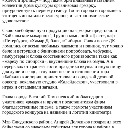
«Хлеба и зрелищ» – под таким оригинальным названием
коллектив Дома культуры организовал ярмарку,
приуроченную к первому сеансу. Гости города и горожане в
этот день испытали и культурное, и гастрономическое
удовольствие.
Свою хлебобулочную продукцию на ярмарке представили
"Байкальские макароны", Группа компаний «Траст», кафе
«Петербург», «Хамар Дабан», «Сибирь». Лавки возле ДК
ломились от всеми любимых лакомств и новинок, тут можно
было и ватрушки с блинчиками попробовать, чебуреки,
гамбургеры и блюда собственного производства такие как
«жареху по-сибирски», вкуснейшие блюда из омуля. А в
перерывах от трапезы гости праздника вкушали иную пищу –
для души и сердца: слушали песни в исполнении хора
«Байкальские зори», приветствовали городской духовой
оркестр, вокальную студию «Калейдоскоп», участвовали в
играх и отгадывали загадки.
Глава города Василий Темгеневский поблагодарил
участников ярмарки и вручил представителям фирм
благодарственные письма, а также грамоты участникам
городского конкурса на название и логотип кинотеатра.
Мэр Слюдянского района Андрей Должиков поздравил всех
байкальчан со знаковым событием для города и района в