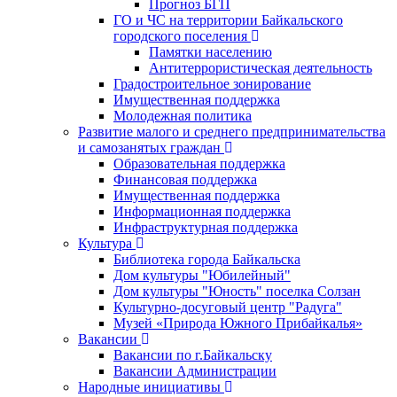
Прогноз БГП
ГО и ЧС на территории Байкальского
городского поселения
Памятки населению
Антитеррористическая деятельность
Градостроительное зонирование
Имущественная поддержка
Молодежная политика
Развитие малого и среднего предпринимательства
и самозанятых граждан
Образовательная поддержка
Финансовая поддержка
Имущественная поддержка
Информационная поддержка
Инфраструктурная поддержка
Культура
Библиотека города Байкальска
Дом культуры "Юбилейный"
Дом культуры "Юность" поселка Солзан
Культурно-досуговый центр "Радуга"
Музей «Природа Южного Прибайкалья»
Вакансии
Вакансии по г.Байкальску
Вакансии Администрации
Народные инициативы