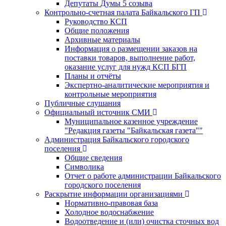
Депутаты Думы 5 созыва
Контрольно-счетная палата Байкальского ГП
Руководство КСП
Общие положения
Архивные материалы
Информация о размещении заказов на
поставки товаров, выполнение работ,
оказание услуг для нужд КСП БГП
Планы и отчёты
Экспертно-аналитические мероприятия и
контрольные мероприятия
Публичные слушания
Официальный источник СМИ
Муниципальное казенное учреждение
"Редакция газеты "Байкальская газета""
Администрация Байкальского городского
поселения
Общие сведения
Символика
Отчет о работе администрации Байкальского
городского поселения
Раскрытие информации организациями
Нормативно-правовая база
Холодное водоснабжение
Водоотведение и (или) очистка сточных вод