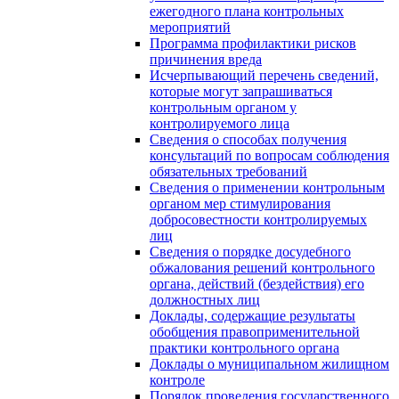
ежегодного плана контрольных
мероприятий
Программа профилактики рисков
причинения вреда
Исчерпывающий перечень сведений,
которые могут запрашиваться
контрольным органом у
контролируемого лица
Сведения о способах получения
консультаций по вопросам соблюдения
обязательных требований
Сведения о применении контрольным
органом мер стимулирования
добросовестности контролируемых
лиц
Сведения о порядке досудебного
обжалования решений контрольного
органа, действий (бездействия) его
должностных лиц
Доклады, содержащие результаты
обобщения правоприменительной
практики контрольного органа
Доклады о муниципальном жилищном
контроле
Порядок проведения государственного