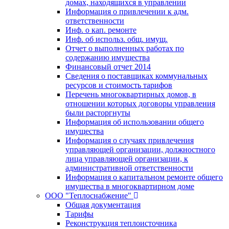
домах, находящихся в управлении
Информация о привлечении к адм.
ответственности
Инф. о кап. ремонте
Инф. об использ. общ. имущ.
Отчет о выполненных работах по
содержанию имущества
Финансовый отчет 2014
Сведения о поставщиках коммунальных
ресурсов и стоимость тарифов
Перечень многоквартирных домов, в
отношении которых договоры управления
были расторгнуты
Информация об использовании общего
имущества
Информация о случаях привлечения
управляющей организации, должностного
лица управляющей организации, к
административной ответственности
Информация о капитальном ремонте общего
имущества в многоквартирном доме
ООО "Теплоснабжение"
Общая документация
Тарифы
Реконструкция теплоисточника