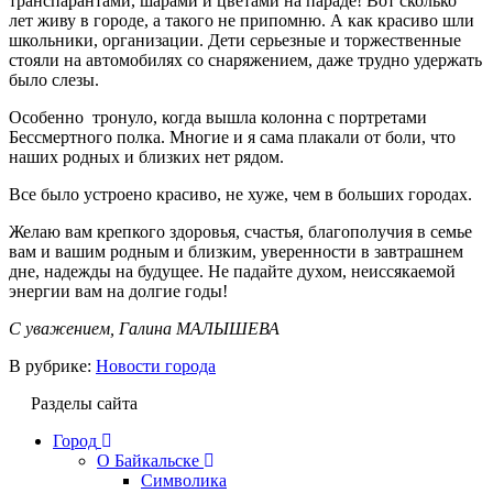
транспарантами, шарами и цветами на параде! Вот сколько
лет живу в городе, а такого не припомню. А как красиво шли
школьники, организации. Дети серьезные и торжественные
стояли на автомобилях со снаряжением, даже трудно удержать
было слезы.
Особенно тронуло, когда вышла колонна с портретами
Бессмертного полка. Многие и я сама плакали от боли, что
наших родных и близких нет рядом.
Все было устроено красиво, не хуже, чем в больших городах.
Желаю вам крепкого здоровья, счастья, благополучия в семье
вам и вашим родным и близким, уверенности в завтрашнем
дне, надежды на будущее. Не падайте духом, неиссякаемой
энергии вам на долгие годы!
С уважением, Галина МАЛЫШЕВА
В рубрике:
Новости города
Разделы сайта
Город
О Байкальске
Символика