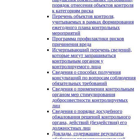
порядок отнесения объектов контроля
к категориям риска
Перечень объектов контроля,
учитываемых в рамках формирования
ежегодного плана контрольных
мероприятий
Программа профилактики рисков
причинения вреда
Исчерпывающий перечень сведений,
которые могут запрашиваться
контрольным органом у
контролируемого лица
Сведения о способах получения
консультаций по вопросам соблюдения
обязательных требований
Сведения о применении контрольным
органом мер стимулирования
добросовестности контролируемых
лиц
Сведения о порядке досудебного
обжалования решений контрольного
органа, действий (бездействия) его
должностных лиц
Доклады, содержащие результаты