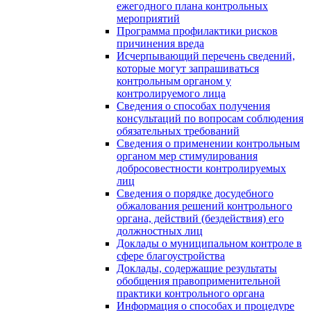
ежегодного плана контрольных
мероприятий
Программа профилактики рисков
причинения вреда
Исчерпывающий перечень сведений,
которые могут запрашиваться
контрольным органом у
контролируемого лица
Сведения о способах получения
консультаций по вопросам соблюдения
обязательных требований
Сведения о применении контрольным
органом мер стимулирования
добросовестности контролируемых
лиц
Сведения о порядке досудебного
обжалования решений контрольного
органа, действий (бездействия) его
должностных лиц
Доклады о муниципальном контроле в
сфере благоустройства
Доклады, содержащие результаты
обобщения правоприменительной
практики контрольного органа
Информация о способах и процедуре