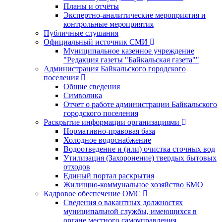
Планы и отчёты
Экспертно-аналитические мероприятия и
контрольные мероприятия
Публичные слушания
Официальный источник СМИ
Муниципальное казенное учреждение
"Редакция газеты "Байкальская газета""
Администрация Байкальского городского
поселения
Общие сведения
Символика
Отчет о работе администрации Байкальского
городского поселения
Раскрытие информации организациями
Нормативно-правовая база
Холодное водоснабжение
Водоотведение и (или) очистка сточных вод
Утилизация (Захоронение) твердых бытовых
отходов
Единый портал раскрытия
Жилищно-коммунальное хозяйство БМО
Кадровое обеспечение ОМС
Сведения о вакантных должностях
муниципальной службы, имеющихся в
органе местного самоуправления