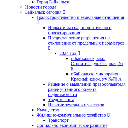
Город Байкальск
Новости города
Байкальск сегодня
Градостроительство и земельные отношения
Нормативы градостроительного
проектирования
Предоставление разрешения на
отклонение от предельных параметров
2024 год
г. Байкальск, мкр.
Строитель, ул. Озерная, №
6
г.Байкальск, микрорайон
Красный ключ, з/у №70 А
Решение о выявлении правообладателя
ранее учтенного объекта
недвижимости
Уведомления
Изъятие земельных участков
Имущество
Жилищно-коммунальное хозяйство
Транспорт
Социально-экономическое развитие