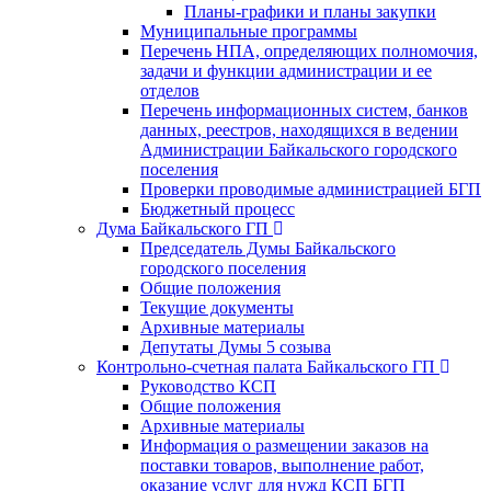
Планы-графики и планы закупки
Муниципальные программы
Перечень НПА, определяющих полномочия,
задачи и функции администрации и ее
отделов
Перечень информационных систем, банков
данных, реестров, находящихся в ведении
Администрации Байкальского городского
поселения
Проверки проводимые администрацией БГП
Бюджетный процесс
Дума Байкальского ГП
Председатель Думы Байкальского
городского поселения
Общие положения
Текущие документы
Архивные материалы
Депутаты Думы 5 созыва
Контрольно-счетная палата Байкальского ГП
Руководство КСП
Общие положения
Архивные материалы
Информация о размещении заказов на
поставки товаров, выполнение работ,
оказание услуг для нужд КСП БГП