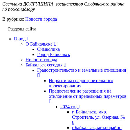
Светлана ДОЛГУШИНА, госинспектор Слюдянского района
по пожанадзору
В рубрике:
Новости города
Разделы сайта
Город
О Байкальске
Символика
Город Байкальск
Новости города
Байкальск сегодня
Градостроительство и земельные отношения
Нормативы градостроительного
проектирования
Предоставление разрешения на
отклонение от предельных параметров
2024 год
г. Байкальск, мкр.
Строитель, ул. Озерная, №
6
г.Байкальск, микрорайон