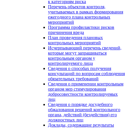
к категориям риска
Перечень объектов контроля,
учитываемых в рамках формирования
ежегодного плана контрольных
мероприятий
Программа профилактики рисков
причинения вреда
План проведения плановых
контрольных мероприятий
Исчерпывающий перечень сведений,
которые могут запрашиваться
контрольным органом у
контролируемого лица
Сведения о способах получения
консультаций по вопросам соблюдения
обязательных требований
Сведения о применении контрольным
органом мер стимулирования
добросовестности контролируемых
лиц
Сведения о порядке досудебного
обжалования решений контрольного
органа, действий (бездействия) его
должностных лиц
Доклады, содержащие результаты