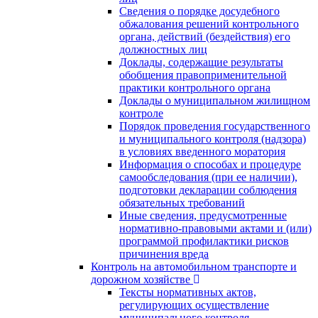
Сведения о порядке досудебного
обжалования решений контрольного
органа, действий (бездействия) его
должностных лиц
Доклады, содержащие результаты
обобщения правоприменительной
практики контрольного органа
Доклады о муниципальном жилищном
контроле
Порядок проведения государственного
и муниципального контроля (надзора)
в условиях введенного моратория
Информация о способах и процедуре
самообследования (при ее наличии),
подготовки декларации соблюдения
обязательных требований
Иные сведения, предусмотренные
нормативно-правовыми актами и (или)
программой профилактики рисков
причинения вреда
Контроль на автомобильном транспорте и
дорожном хозяйстве
Тексты нормативных актов,
регулирующих осуществление
муниципального контроля