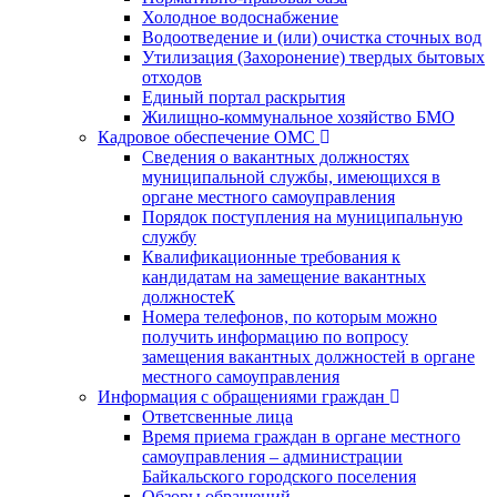
Холодное водоснабжение
Водоотведение и (или) очистка сточных вод
Утилизация (Захоронение) твердых бытовых
отходов
Единый портал раскрытия
Жилищно-коммунальное хозяйство БМО
Кадровое обеспечение ОМС
Сведения о вакантных должностях
муниципальной службы, имеющихся в
органе местного самоуправления
Порядок поступления на муниципальную
службу
Квалификационные требования к
кандидатам на замещение вакантных
должностеК
Номера телефонов, по которым можно
получить информацию по вопросу
замещения вакантных должностей в органе
местного самоуправления
Информация с обращениями граждан
Ответсвенные лица
Время приема граждан в органе местного
самоуправления – администрации
Байкальского городского поселения
Обзоры обращений