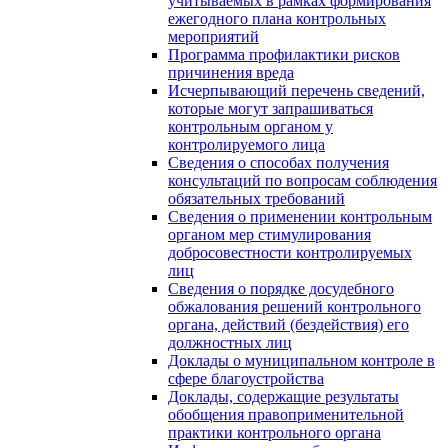
учитываемых в рамках формирования
ежегодного плана контрольных
мероприятий
Программа профилактики рисков
причинения вреда
Исчерпывающий перечень сведений,
которые могут запрашиваться
контрольным органом у
контролируемого лица
Сведения о способах получения
консультаций по вопросам соблюдения
обязательных требований
Сведения о применении контрольным
органом мер стимулирования
добросовестности контролируемых
лиц
Сведения о порядке досудебного
обжалования решений контрольного
органа, действий (бездействия) его
должностных лиц
Доклады о муниципальном контроле в
сфере благоустройства
Доклады, содержащие результаты
обобщения правоприменительной
практики контрольного органа