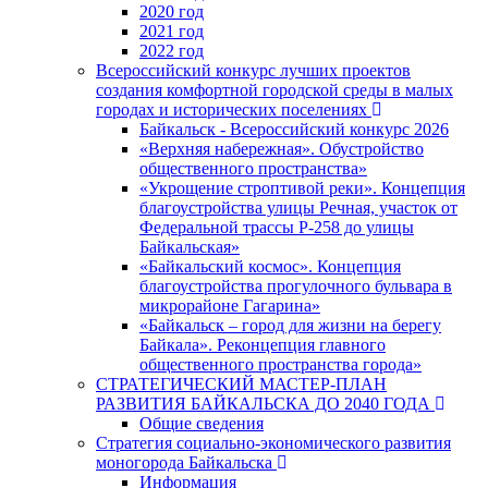
2020 год
2021 год
2022 год
Всероссийский конкурс лучших проектов
создания комфортной городской среды в малых
городах и исторических поселениях
Байкальск - Всероссийский конкурс 2026
«Верхняя набережная». Обустройство
общественного пространства»
«Укрощение строптивой реки». Концепция
благоустройства улицы Речная, участок от
Федеральной трассы Р-258 до улицы
Байкальская»
«Байкальский космос». Концепция
благоустройства прогулочного бульвара в
микрорайоне Гагарина»
«Байкальск – город для жизни на берегу
Байкала». Реконцепция главного
общественного пространства города»
СТРАТЕГИЧЕСКИЙ МАСТЕР-ПЛАН
РАЗВИТИЯ БАЙКАЛЬСКА ДО 2040 ГОДА
Общие сведения
Стратегия социально-экономического развития
моногорода Байкальска
Информация