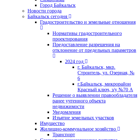
Город Байкальск
Новости города
Байкальск сегодня
Градостроительство и земельные отношения
Нормативы градостроительного
проектирования
Предоставление разрешения на
отклонение от предельных параметров
2024 год
г. Байкальск, мкр.
Строитель, ул. Озерная, №
6
г.Байкальск, микрорайон
Красный ключ, з/у №70 А
Решение о выявлении правообладателя
ранее учтенного объекта
недвижимости
Уведомления
Изъятие земельных участков
Имущество
Жилищно-коммунальное хозяйство
Транспорт