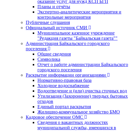
оказание услуг для нужд КСП БГП
Планы и отчёты
Экспертно-аналитические мероприятия и
контрольные мероприятия
Публичные слушания
Официальный источник СМИ
Муниципальное казенное учреждение
"Редакция газеты "Байкальская газета""
Администрация Байкальского городского
поселения
Общие сведения
Символика
Отчет о работе администрации Байкальского
городского поселения
Раскрытие информации организациями
Нормативно-правовая база
Холодное водоснабжение
Водоотведение и (или) очистка сточных вод
Утилизация (Захоронение) твердых бытовых
отходов
Единый портал раскрытия
Жилищно-коммунальное хозяйство БМО
Кадровое обеспечение ОМС
Сведения о вакантных должностях
муниципальной службы, имеющихся в