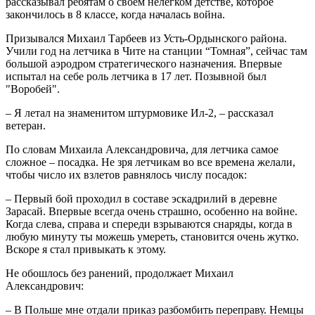
рассказывал ребятам о своем нелегком детстве, которое
закончилось в 8 классе, когда началась война.
Призывался Михаил Тарбеев из Усть-Ордынского района.
Учили год на летчика в Чите на станции “Томная”, сейчас там
большой аэродром стратегического назначения. Впервые
испытал на себе роль летчика в 17 лет. Позывной был
"Воробей".
– Я летал на знаменитом штурмовике Ил-2, – рассказал
ветеран.
По словам Михаила Александровича, для летчика самое
сложное – посадка. Не зря летчикам во все времена желали,
чтобы число их взлетов равнялось числу посадок:
– Первый бой проходил в составе эскадрилий в деревне
Зарасай. Впервые всегда очень страшно, особенно на войне.
Когда слева, справа и спереди взрываются снаряды, когда в
любую минуту ты можешь умереть, становится очень жутко.
Вскоре я стал привыкать к этому.
Не обошлось без ранений, продолжает Михаил
Александрович:
– В Польше мне отдали приказ разбомбить переправу. Немцы