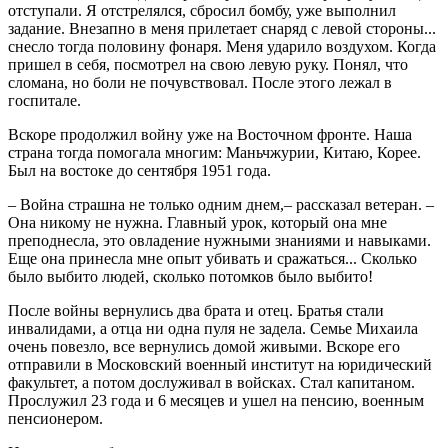
отступали. Я отстрелялся, сбросил бомбу, уже выполнил
задание. Внезапно в меня прилетает снаряд с левой стороны...
снесло тогда половину фонаря. Меня ударило воздухом. Когда
пришел в себя, посмотрел на свою левую руку. Понял, что
сломана, но боли не почувствовал. После этого лежал в
госпитале.
Вскоре продолжил войну уже на Восточном фронте. Наша
страна тогда помогала многим: Маньчжурии, Китаю, Корее.
Был на востоке до сентября 1951 года.
– Война страшна не только одним днем,– рассказал ветеран. –
Она никому не нужна. Главный урок, который она мне
преподнесла, это овладение нужными знаниями и навыками.
Еще она принесла мне опыт убивать и сражаться... Сколько
было выбито людей, сколько потомков было выбито!
После войны вернулись два брата и отец. Братья стали
инвалидами, а отца ни одна пуля не задела. Семье Михаила
очень повезло, все вернулись домой живыми. Вскоре его
отправили в Московский военный институт на юридический
факультет, а потом дослуживал в войсках. Стал капитаном.
Прослужил 23 года и 6 месяцев и ушел на пенсию, военным
пенсионером.