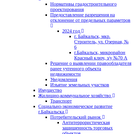
Нормативы градостроительного
проектирования
Предоставление разрешения на
отклонение от предельных параметров
2024 год
г. Байкальск, мкр.
Строитель, ул. Озерная, №
6
г.Байкальск, микрорайон
Красный ключ, з/у №70 А
Решение о выявлении правообладателя
ранее учтенного объекта
недвижимости
Уведомления
Изъятие земельных участков
Имущество
Жилищно-коммунальное хозяйство
Транспорт
Социально-экономическое развитие
г.Байкальска
Потребительский рынок
Антитеррористическая
защищенность торговых
объектов