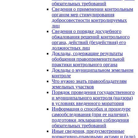
обязательных требований
Сведения о применении контрольным
органом мер стимулирования
добросовестности контролируемых
лиц
Сведения о порядке досудебного
обжалования решений контрольного
органа, действий (бездействия) его
должностных лиц
Доклады, содержащие результаты
обобщения правоприменительной
практики контрольного органа
Доклады о муниципальном земельном
контроле
Что нужно знать правообладателям
земельных участков
Порядок проведения государственного
и муниципального контроля (надзора)
в условиях введенного моратория
Информация о способах и процедуре
самообследования (при ее наличии),
подготовки декларации соблюдения
обязательных требований
Иные сведения, предусмотренные
нормативно-правовыми актами и (или)