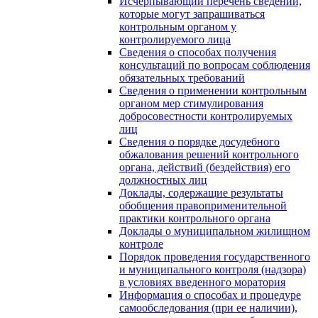
Исчерпывающий перечень сведений,
которые могут запрашиваться
контрольным органом у
контролируемого лица
Сведения о способах получения
консультаций по вопросам соблюдения
обязательных требований
Сведения о применении контрольным
органом мер стимулирования
добросовестности контролируемых
лиц
Сведения о порядке досудебного
обжалования решений контрольного
органа, действий (бездействия) его
должностных лиц
Доклады, содержащие результаты
обобщения правоприменительной
практики контрольного органа
Доклады о муниципальном жилищном
контроле
Порядок проведения государственного
и муниципального контроля (надзора)
в условиях введенного моратория
Информация о способах и процедуре
самообследования (при ее наличии),