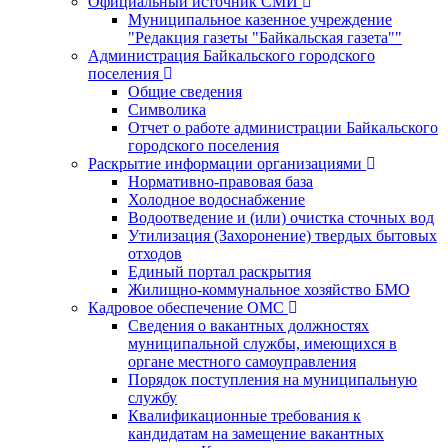
Официальный источник СМИ
Муниципальное казенное учреждение
"Редакция газеты "Байкальская газета""
Администрация Байкальского городского
поселения
Общие сведения
Символика
Отчет о работе администрации Байкальского
городского поселения
Раскрытие информации организациями
Нормативно-правовая база
Холодное водоснабжение
Водоотведение и (или) очистка сточных вод
Утилизация (Захоронение) твердых бытовых
отходов
Единый портал раскрытия
Жилищно-коммунальное хозяйство БМО
Кадровое обеспечение ОМС
Сведения о вакантных должностях
муниципальной службы, имеющихся в
органе местного самоуправления
Порядок поступления на муниципальную
службу
Квалификационные требования к
кандидатам на замещение вакантных