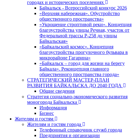
городах и исторических поселениях
Байкальск - Всероссийский конкурс 2026
«Верхняя набережная». Обустройство
общественного пространства»
«Укрощение строптивой реки». Концепция
благоустройства улицы Речная, участок от
Федеральной трассы Р-258 до улицы
Байкальская»
«Байкальский космос». Концепция
благоустройства прогулочного бульвара в
микрорайоне Гагарина»
«Байкальск – город для жизни на берегу
Байкала». Реконцепция главного
общественного пространства города»
СТРАТЕГИЧЕСКИЙ МАСТЕР-ПЛАН
РАЗВИТИЯ БАЙКАЛЬСКА ДО 2040 ГОДА
Общие сведения
Стратегия социально-экономического развития
моногорода Байкальска
Информация
Бизнес
Жителям и гостям
Жителям и гостям города
Телефонный справочник служб города
Предприятия и организации