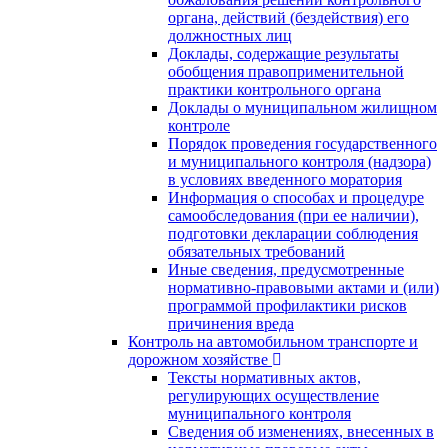
органа, действий (бездействия) его
должностных лиц
Доклады, содержащие результаты
обобщения правоприменительной
практики контрольного органа
Доклады о муниципальном жилищном
контроле
Порядок проведения государственного
и муниципального контроля (надзора)
в условиях введенного моратория
Информация о способах и процедуре
самообследования (при ее наличии),
подготовки декларации соблюдения
обязательных требований
Иные сведения, предусмотренные
нормативно-правовыми актами и (или)
программой профилактики рисков
причинения вреда
Контроль на автомобильном транспорте и
дорожном хозяйстве
Тексты нормативных актов,
регулирующих осуществление
муниципального контроля
Сведения об изменениях, внесенных в