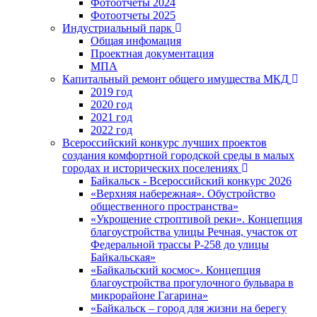
Фотоотчеты 2024
Фотоотчеты 2025
Индустриальный парк
Общая инфомация
Проектная документация
МПА
Капитальный ремонт общего имущества МКД
2019 год
2020 год
2021 год
2022 год
Всероссийский конкурс лучших проектов
создания комфортной городской среды в малых
городах и исторических поселениях
Байкальск - Всероссийский конкурс 2026
«Верхняя набережная». Обустройство
общественного пространства»
«Укрощение строптивой реки». Концепция
благоустройства улицы Речная, участок от
Федеральной трассы Р-258 до улицы
Байкальская»
«Байкальский космос». Концепция
благоустройства прогулочного бульвара в
микрорайоне Гагарина»
«Байкальск – город для жизни на берегу