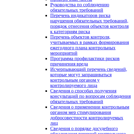
Руководства по соблюдению
обязательных требований
Перечень индикаторов риска
нарушения обязательных требований,
порядок отнесения объектов контроля
к категориям риска
Перечень объектов контроля,
учитываемых в рамках формирования
ежегодного плана контрольных
мероприятий
Программа профилактики рисков
причинения вреда
Исчерпывающий перечень сведений,
которые могут запрашиваться
контрольным органом у
контролируемого лица
Сведения о способах получения
консультаций по вопросам соблюдения
обязательных требований
Сведения о применении контрольным
органом мер стимулирования
добросовестности контролируемых
лиц
Сведения о порядке досудебного
обжалования решений контрольного