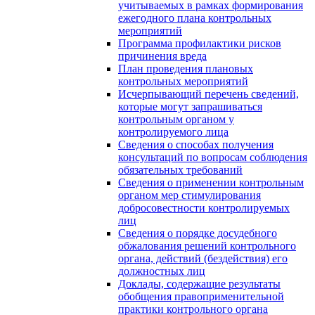
учитываемых в рамках формирования
ежегодного плана контрольных
мероприятий
Программа профилактики рисков
причинения вреда
План проведения плановых
контрольных мероприятий
Исчерпывающий перечень сведений,
которые могут запрашиваться
контрольным органом у
контролируемого лица
Сведения о способах получения
консультаций по вопросам соблюдения
обязательных требований
Сведения о применении контрольным
органом мер стимулирования
добросовестности контролируемых
лиц
Сведения о порядке досудебного
обжалования решений контрольного
органа, действий (бездействия) его
должностных лиц
Доклады, содержащие результаты
обобщения правоприменительной
практики контрольного органа