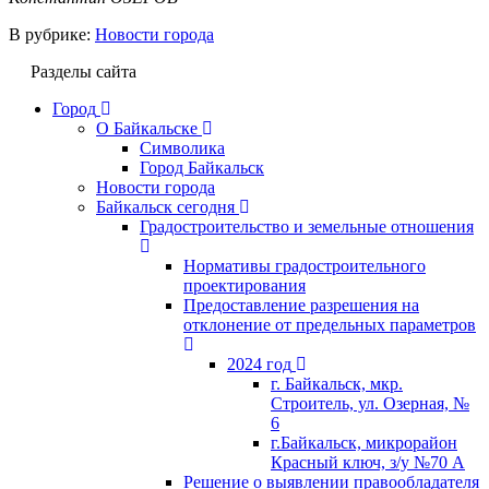
В рубрике:
Новости города
Разделы сайта
Город
О Байкальске
Символика
Город Байкальск
Новости города
Байкальск сегодня
Градостроительство и земельные отношения
Нормативы градостроительного
проектирования
Предоставление разрешения на
отклонение от предельных параметров
2024 год
г. Байкальск, мкр.
Строитель, ул. Озерная, №
6
г.Байкальск, микрорайон
Красный ключ, з/у №70 А
Решение о выявлении правообладателя