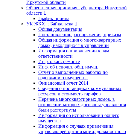
Иркутской области
Общественная приемная губернатора Иркутской
области
График приема
УК ЖКХ г. Байкальска
Общая документация
Постановления, распоряжения, приказы
Общая информация о многоквартирных
домах, находящихся в управлении
Информация о привлечении к адм.
ответственности
Инф. о кап. ремонте
Инф. об использ. общ. имущ.
Отчет о выполненных работах по
содержанию имущества
Финансовый отчет 2014
Сведения о поставщиках коммунальных
ресурсов и стоимость тарифов
Перечень многоквартирных домов, в
отношении которых договоры управления
были расторгнуты
Информация об использовании общего
имущества
Информация о случаях привлечения
управляющей организации, должностного