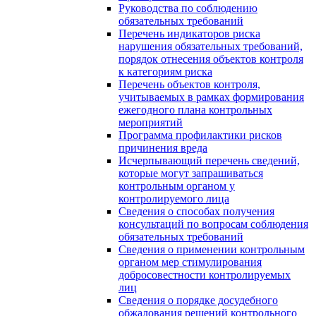
Руководства по соблюдению
обязательных требований
Перечень индикаторов риска
нарушения обязательных требований,
порядок отнесения объектов контроля
к категориям риска
Перечень объектов контроля,
учитываемых в рамках формирования
ежегодного плана контрольных
мероприятий
Программа профилактики рисков
причинения вреда
Исчерпывающий перечень сведений,
которые могут запрашиваться
контрольным органом у
контролируемого лица
Сведения о способах получения
консультаций по вопросам соблюдения
обязательных требований
Сведения о применении контрольным
органом мер стимулирования
добросовестности контролируемых
лиц
Сведения о порядке досудебного
обжалования решений контрольного