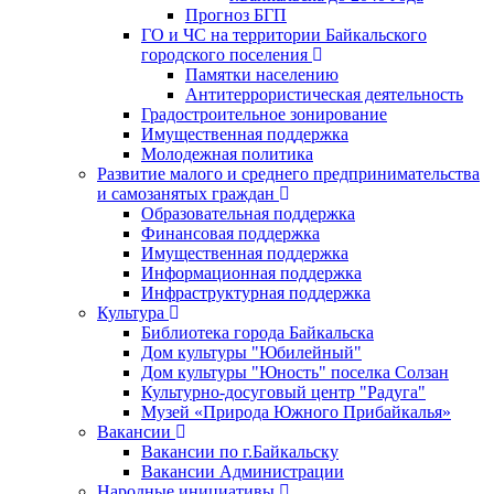
Прогноз БГП
ГО и ЧС на территории Байкальского
городского поселения
Памятки населению
Антитеррористическая деятельность
Градостроительное зонирование
Имущественная поддержка
Молодежная политика
Развитие малого и среднего предпринимательства
и самозанятых граждан
Образовательная поддержка
Финансовая поддержка
Имущественная поддержка
Информационная поддержка
Инфраструктурная поддержка
Культура
Библиотека города Байкальска
Дом культуры "Юбилейный"
Дом культуры "Юность" поселка Солзан
Культурно-досуговый центр "Радуга"
Музей «Природа Южного Прибайкалья»
Вакансии
Вакансии по г.Байкальску
Вакансии Администрации
Народные инициативы