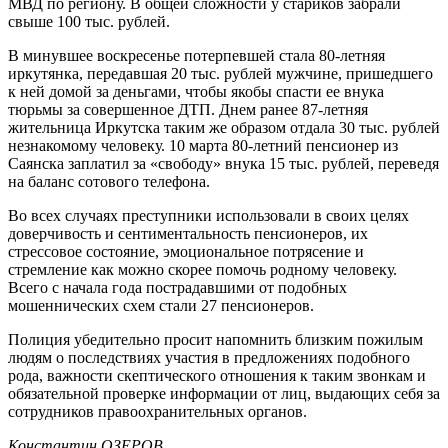
МВД по региону. В общей сложности у стариков забрали
свыше 100 тыс. рублей.
В минувшее воскресенье потерпевшей стала 80-летняя
иркутянка, передавшая 20 тыс. рублей мужчине, пришедшего
к ней домой за деньгами, чтобы якобы спасти ее внука
тюрьмы за совершенное ДТП. Днем ранее 87-летняя
жительница Иркутска таким же образом отдала 30 тыс. рублей
незнакомому человеку. 10 марта 80-летний пенсионер из
Саянска заплатил за «свободу» внука 15 тыс. рублей, переведя
на баланс сотового телефона.
Во всех случаях преступники использовали в своих целях
доверчивость и сентиментальность пенсионеров, их
стрессовое состояние, эмоциональное потрясение и
стремление как можно скорее помочь родному человеку.
Всего с начала года пострадавшими от подобных
мошеннических схем стали 27 пенсионеров.
Полиция убедительно просит напомнить близким пожилым
людям о последствиях участия в предложениях подобного
рода, важности скептического отношения к таким звонкам и
обязательной проверке информации от лиц, выдающих себя за
сотрудников правоохранительных органов.
Константин ОЗЕРОВ