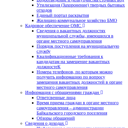
Утилизация (Захоронение) твердых бытовых
отходов
Единый портал раскрытия
Жилищно-коммунальное хозяйство БМО
Кадровое обеспечение ОМС
Сведения о вакантных должностях
муниципальной службы, имеющихся в
органе местного самоуправления
Порядок поступления на муниципальную
службу
Квалификационные требования к
кандидатам на замещение вакантных
должностеК
Номера телефонов, по которым можно
получить информацию по вопросу
замещения вакантных должностей в органе
местного самоуправления
Информация с обращениями граждан
Ответсвенные лица
Время приема граждан в органе местного
самоуправления – администрации
Байкальского городского поселения
Обзоры обращений
Сведения о доходах