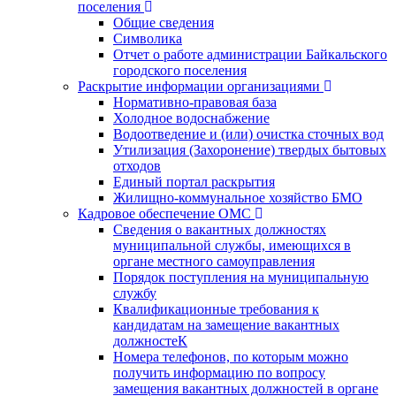
поселения
Общие сведения
Символика
Отчет о работе администрации Байкальского
городского поселения
Раскрытие информации организациями
Нормативно-правовая база
Холодное водоснабжение
Водоотведение и (или) очистка сточных вод
Утилизация (Захоронение) твердых бытовых
отходов
Единый портал раскрытия
Жилищно-коммунальное хозяйство БМО
Кадровое обеспечение ОМС
Сведения о вакантных должностях
муниципальной службы, имеющихся в
органе местного самоуправления
Порядок поступления на муниципальную
службу
Квалификационные требования к
кандидатам на замещение вакантных
должностеК
Номера телефонов, по которым можно
получить информацию по вопросу
замещения вакантных должностей в органе