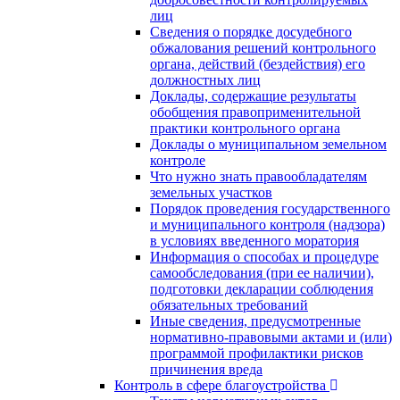
лиц
Сведения о порядке досудебного
обжалования решений контрольного
органа, действий (бездействия) его
должностных лиц
Доклады, содержащие результаты
обобщения правоприменительной
практики контрольного органа
Доклады о муниципальном земельном
контроле
Что нужно знать правообладателям
земельных участков
Порядок проведения государственного
и муниципального контроля (надзора)
в условиях введенного моратория
Информация о способах и процедуре
самообследования (при ее наличии),
подготовки декларации соблюдения
обязательных требований
Иные сведения, предусмотренные
нормативно-правовыми актами и (или)
программой профилактики рисков
причинения вреда
Контроль в сфере благоустройства