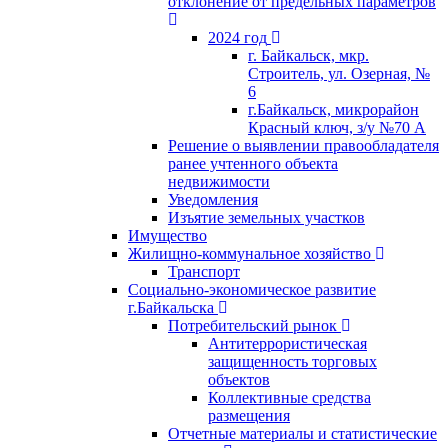
отклонение от предельных параметров
2024 год
г. Байкальск, мкр.
Строитель, ул. Озерная, №
6
г.Байкальск, микрорайон
Красный ключ, з/у №70 А
Решение о выявлении правообладателя
ранее учтенного объекта
недвижимости
Уведомления
Изъятие земельных участков
Имущество
Жилищно-коммунальное хозяйство
Транспорт
Социально-экономическое развитие
г.Байкальска
Потребительский рынок
Антитеррористическая
защищенность торговых
объектов
Коллективные средства
размещения
Отчетные материалы и статистические