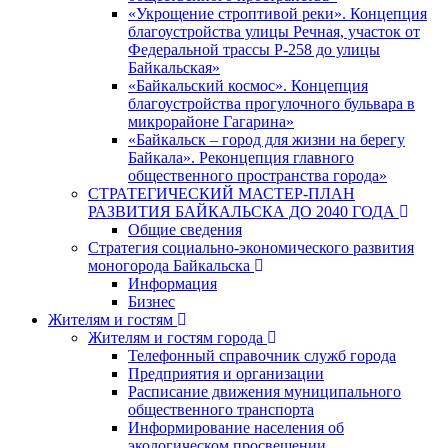
«Укрощение строптивой реки». Концепция
благоустройства улицы Речная, участок от
Федеральной трассы Р-258 до улицы
Байкальская»
«Байкальский космос». Концепция
благоустройства прогулочного бульвара в
микрорайоне Гагарина»
«Байкальск – город для жизни на берегу
Байкала». Реконцепция главного
общественного пространства города»
СТРАТЕГИЧЕСКИЙ МАСТЕР-ПЛАН
РАЗВИТИЯ БАЙКАЛЬСКА ДО 2040 ГОДА
Общие сведения
Стратегия социально-экономического развития
моногорода Байкальска
Информация
Бизнес
Жителям и гостям
Жителям и гостям города
Телефонный справочник служб города
Предприятия и организации
Расписание движения муниципального
общественного транспорта
Информирование населения об
экологическом просвещении