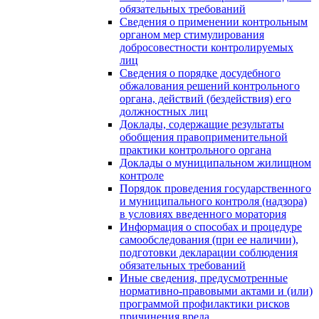
обязательных требований
Сведения о применении контрольным
органом мер стимулирования
добросовестности контролируемых
лиц
Сведения о порядке досудебного
обжалования решений контрольного
органа, действий (бездействия) его
должностных лиц
Доклады, содержащие результаты
обобщения правоприменительной
практики контрольного органа
Доклады о муниципальном жилищном
контроле
Порядок проведения государственного
и муниципального контроля (надзора)
в условиях введенного моратория
Информация о способах и процедуре
самообследования (при ее наличии),
подготовки декларации соблюдения
обязательных требований
Иные сведения, предусмотренные
нормативно-правовыми актами и (или)
программой профилактики рисков
причинения вреда