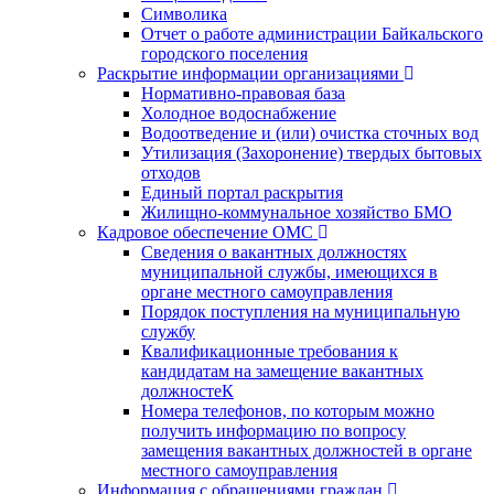
Символика
Отчет о работе администрации Байкальского
городского поселения
Раскрытие информации организациями
Нормативно-правовая база
Холодное водоснабжение
Водоотведение и (или) очистка сточных вод
Утилизация (Захоронение) твердых бытовых
отходов
Единый портал раскрытия
Жилищно-коммунальное хозяйство БМО
Кадровое обеспечение ОМС
Сведения о вакантных должностях
муниципальной службы, имеющихся в
органе местного самоуправления
Порядок поступления на муниципальную
службу
Квалификационные требования к
кандидатам на замещение вакантных
должностеК
Номера телефонов, по которым можно
получить информацию по вопросу
замещения вакантных должностей в органе
местного самоуправления
Информация с обращениями граждан