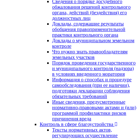
Сведения о порядке досудебного
обжалования решений контрольного
органа, действий (бездействия) его
должностных лиц
Доклады, содержащие результаты
обобщения правоприменительной
практики контрольного органа
Доклады о муниципальном земельном
контроле
Что нужно знать правообладателям
земельных участков
Порядок проведения государственного
и муниципального контроля (надзора)
в условиях введенного моратория
Информация о способах и процедуре
самообследования (при ее наличии),
подготовки декларации соблюдения
обязательных требований
Иные сведения, предусмотренные
нормативно-правовыми актами и (или)
программой профилактики рисков
причинения вреда
Контроль в сфере благоустройства
Тексты нормативных актов,
регулирующих осуществление