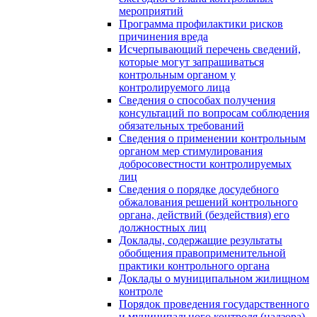
мероприятий
Программа профилактики рисков
причинения вреда
Исчерпывающий перечень сведений,
которые могут запрашиваться
контрольным органом у
контролируемого лица
Сведения о способах получения
консультаций по вопросам соблюдения
обязательных требований
Сведения о применении контрольным
органом мер стимулирования
добросовестности контролируемых
лиц
Сведения о порядке досудебного
обжалования решений контрольного
органа, действий (бездействия) его
должностных лиц
Доклады, содержащие результаты
обобщения правоприменительной
практики контрольного органа
Доклады о муниципальном жилищном
контроле
Порядок проведения государственного
и муниципального контроля (надзора)