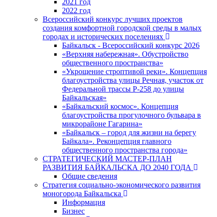
2021 год
2022 год
Всероссийский конкурс лучших проектов
создания комфортной городской среды в малых
городах и исторических поселениях
Байкальск - Всероссийский конкурс 2026
«Верхняя набережная». Обустройство
общественного пространства»
«Укрощение строптивой реки». Концепция
благоустройства улицы Речная, участок от
Федеральной трассы Р-258 до улицы
Байкальская»
«Байкальский космос». Концепция
благоустройства прогулочного бульвара в
микрорайоне Гагарина»
«Байкальск – город для жизни на берегу
Байкала». Реконцепция главного
общественного пространства города»
СТРАТЕГИЧЕСКИЙ МАСТЕР-ПЛАН
РАЗВИТИЯ БАЙКАЛЬСКА ДО 2040 ГОДА
Общие сведения
Стратегия социально-экономического развития
моногорода Байкальска
Информация
Бизнес