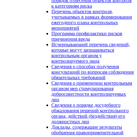
порядок отнесения объектов контроля
к категориям риска
Перечень объектов контроля,
учитываемых в рамках формирования
ежегодного плана контрольных
мероприятий
Программа профилактики рисков
причинения вреда
Исчерпывающий перечень сведений,
которые могут запрашиваться
контрольным органом у
контролируемого лица
Сведения о способах получения
консультаций по вопросам соблюдения
обязательных требований
Сведения о применении контрольным
органом мер стимулирования
добросовестности контролируемых
лиц
Сведения о порядке досудебного
обжалования решений контрольного
органа, действий (бездействия) его
должностных лиц
Доклады, содержащие результаты
обобщения правоприменительной