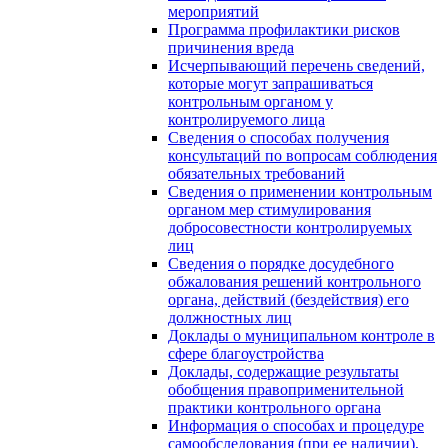
мероприятий
Программа профилактики рисков
причинения вреда
Исчерпывающий перечень сведений,
которые могут запрашиваться
контрольным органом у
контролируемого лица
Сведения о способах получения
консультаций по вопросам соблюдения
обязательных требований
Сведения о применении контрольным
органом мер стимулирования
добросовестности контролируемых
лиц
Сведения о порядке досудебного
обжалования решений контрольного
органа, действий (бездействия) его
должностных лиц
Доклады о муниципальном контроле в
сфере благоустройства
Доклады, содержащие результаты
обобщения правоприменительной
практики контрольного органа
Информация о способах и процедуре
самообследования (при ее наличии),