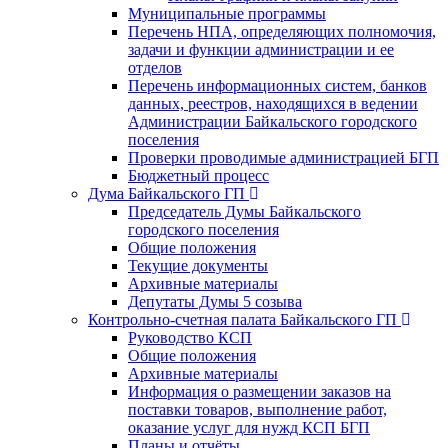
Муниципальные программы
Перечень НПА, определяющих полномочия,
задачи и функции администрации и ее
отделов
Перечень информационных систем, банков
данных, реестров, находящихся в ведении
Администрации Байкальского городского
поселения
Проверки проводимые администрацией БГП
Бюджетный процесс
Дума Байкальского ГП
Председатель Думы Байкальского
городского поселения
Общие положения
Текущие документы
Архивные материалы
Депутаты Думы 5 созыва
Контрольно-счетная палата Байкальского ГП
Руководство КСП
Общие положения
Архивные материалы
Информация о размещении заказов на
поставки товаров, выполнение работ,
оказание услуг для нужд КСП БГП
Планы и отчёты