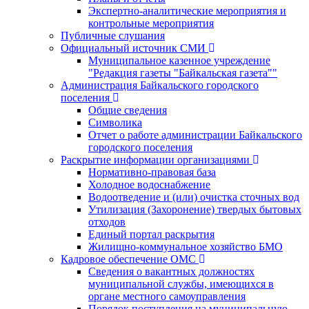
Экспертно-аналитические мероприятия и
контрольные мероприятия
Публичные слушания
Официальный источник СМИ
Муниципальное казенное учреждение
"Редакция газеты "Байкальская газета""
Администрация Байкальского городского
поселения
Общие сведения
Символика
Отчет о работе администрации Байкальского
городского поселения
Раскрытие информации организациями
Нормативно-правовая база
Холодное водоснабжение
Водоотведение и (или) очистка сточных вод
Утилизация (Захоронение) твердых бытовых
отходов
Единый портал раскрытия
Жилищно-коммунальное хозяйство БМО
Кадровое обеспечение ОМС
Сведения о вакантных должностях
муниципальной службы, имеющихся в
органе местного самоуправления
Порядок поступления на муниципальную