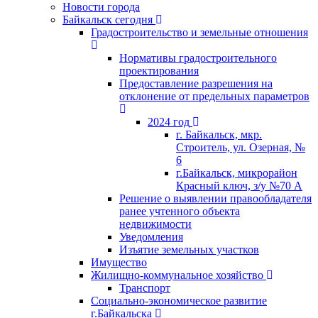
Новости города
Байкальск сегодня
Градостроительство и земельные отношения
Нормативы градостроительного
проектирования
Предоставление разрешения на
отклонение от предельных параметров
2024 год
г. Байкальск, мкр.
Строитель, ул. Озерная, №
6
г.Байкальск, микрорайон
Красный ключ, з/у №70 А
Решение о выявлении правообладателя
ранее учтенного объекта
недвижимости
Уведомления
Изъятие земельных участков
Имущество
Жилищно-коммунальное хозяйство
Транспорт
Социально-экономическое развитие
г.Байкальска