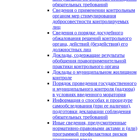
обязательных требований
Сведения о применении контрольным
органом мер стимулирования
добросовестности контролируемых
лиц
Сведения о порядке досудебного
обжалования решений контрольного
органа, действий (бездействия) его
должностных лиц
Доклады, содержащие результаты
обобщения правоприменительной
практики контрольного органа
Доклады о муниципальном жилищном
контроле
Порядок проведения государственного
и муниципального контроля (надзора)
в условиях введенного моратория
Информация о способах и процедуре
самообследования (при ее наличии),
подготовки декларации соблюдения
обязательных требований
Иные сведения, предусмотренные
нормативно-правовыми актами и (или)
программой профилактики рисков
причинения вреда