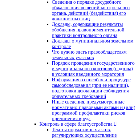
Сведения о порядке досудебного
обжалования решений контрольного
органа, действий (бездействия) его
должностных лиц
Доклады, содержащие результаты
обобщения правоприменительной
практики контрольного органа
Доклады о муниципальном земельном
контроле
Что нужно знать правообладателям
земельных участков
Порядок проведения государственного
и муниципального контроля (надзора)
в условиях введенного моратория
Информация о способах и процедуре
самообследования (при ее наличии),
подготовки декларации соблюдения
обязательных требований
Иные сведения, предусмотренные
нормативно-правовыми актами и (или)
программой профилактики рисков
причинения вреда
Контроль в сфере благоустройства
Тексты нормативных актов,
регулирующих осуществление