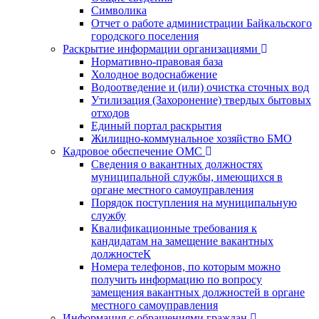
Символика
Отчет о работе администрации Байкальского
городского поселения
Раскрытие информации организациями
Нормативно-правовая база
Холодное водоснабжение
Водоотведение и (или) очистка сточных вод
Утилизация (Захоронение) твердых бытовых
отходов
Единый портал раскрытия
Жилищно-коммунальное хозяйство БМО
Кадровое обеспечение ОМС
Сведения о вакантных должностях
муниципальной службы, имеющихся в
органе местного самоуправления
Порядок поступления на муниципальную
службу
Квалификационные требования к
кандидатам на замещение вакантных
должностеК
Номера телефонов, по которым можно
получить информацию по вопросу
замещения вакантных должностей в органе
местного самоуправления
Информация с обращениями граждан