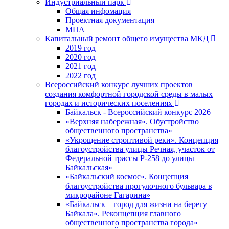
Индустриальный парк
Общая инфомация
Проектная документация
МПА
Капитальный ремонт общего имущества МКД
2019 год
2020 год
2021 год
2022 год
Всероссийский конкурс лучших проектов
создания комфортной городской среды в малых
городах и исторических поселениях
Байкальск - Всероссийский конкурс 2026
«Верхняя набережная». Обустройство
общественного пространства»
«Укрощение строптивой реки». Концепция
благоустройства улицы Речная, участок от
Федеральной трассы Р-258 до улицы
Байкальская»
«Байкальский космос». Концепция
благоустройства прогулочного бульвара в
микрорайоне Гагарина»
«Байкальск – город для жизни на берегу
Байкала». Реконцепция главного
общественного пространства города»