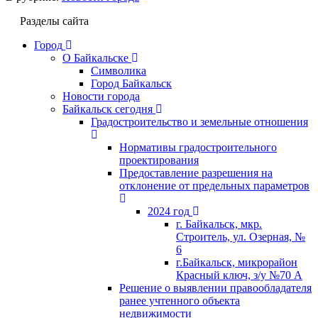
Разделы сайта
Город
О Байкальске
Символика
Город Байкальск
Новости города
Байкальск сегодня
Градостроительство и земельные отношения
Нормативы градостроительного
проектирования
Предоставление разрешения на
отклонение от предельных параметров
2024 год
г. Байкальск, мкр.
Строитель, ул. Озерная, №
6
г.Байкальск, микрорайон
Красный ключ, з/у №70 А
Решение о выявлении правообладателя
ранее учтенного объекта
недвижимости