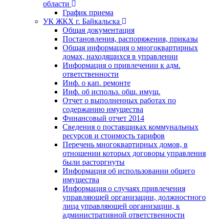
области
График приема
УК ЖКХ г. Байкальска
Общая документация
Постановления, распоряжения, приказы
Общая информация о многоквартирных
домах, находящихся в управлении
Информация о привлечении к адм.
ответственности
Инф. о кап. ремонте
Инф. об использ. общ. имущ.
Отчет о выполненных работах по
содержанию имущества
Финансовый отчет 2014
Сведения о поставщиках коммунальных
ресурсов и стоимость тарифов
Перечень многоквартирных домов, в
отношении которых договоры управления
были расторгнуты
Информация об использовании общего
имущества
Информация о случаях привлечения
управляющей организации, должностного
лица управляющей организации, к
административной ответственности