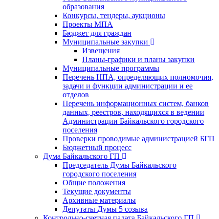
образования
Конкурсы, тендеры, аукционы
Проекты МПА
Бюджет для граждан
Муниципальные закупки
Извещения
Планы-графики и планы закупки
Муниципальные программы
Перечень НПА, определяющих полномочия,
задачи и функции администрации и ее
отделов
Перечень информационных систем, банков
данных, реестров, находящихся в ведении
Администрации Байкальского городского
поселения
Проверки проводимые администрацией БГП
Бюджетный процесс
Дума Байкальского ГП
Председатель Думы Байкальского
городского поселения
Общие положения
Текущие документы
Архивные материалы
Депутаты Думы 5 созыва
Контрольно-счетная палата Байкальского ГП