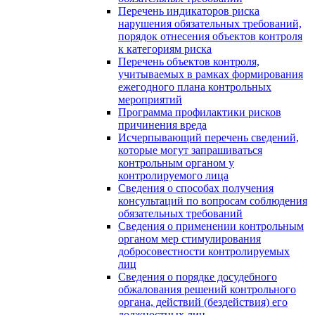
Перечень индикаторов риска
нарушения обязательных требований,
порядок отнесения объектов контроля
к категориям риска
Перечень объектов контроля,
учитываемых в рамках формирования
ежегодного плана контрольных
мероприятий
Программа профилактики рисков
причинения вреда
Исчерпывающий перечень сведений,
которые могут запрашиваться
контрольным органом у
контролируемого лица
Сведения о способах получения
консультаций по вопросам соблюдения
обязательных требований
Сведения о применении контрольным
органом мер стимулирования
добросовестности контролируемых
лиц
Сведения о порядке досудебного
обжалования решений контрольного
органа, действий (бездействия) его
должностных лиц