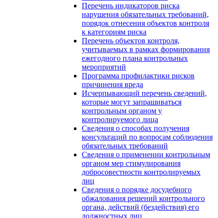
Перечень индикаторов риска
нарушения обязательных требований,
порядок отнесения объектов контроля
к категориям риска
Перечень объектов контроля,
учитываемых в рамках формирования
ежегодного плана контрольных
мероприятий
Программа профилактики рисков
причинения вреда
Исчерпывающий перечень сведений,
которые могут запрашиваться
контрольным органом у
контролируемого лица
Сведения о способах получения
консультаций по вопросам соблюдения
обязательных требований
Сведения о применении контрольным
органом мер стимулирования
добросовестности контролируемых
лиц
Сведения о порядке досудебного
обжалования решений контрольного
органа, действий (бездействия) его
должностных лиц