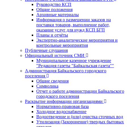
Руководство КСП
Общие положения
Архивные материалы
Информация о размещении заказов на
поставки товаров, выполнение работ,
оказание услуг для нужд КСП БГП
Планы и отчёты
Экспертно-аналитические мероприятия и
контрольные мероприятия
Публичные слушания
Официальный источник СМИ
Муниципальное казенное учреждение
"Редакция газеты "Байкальская газета""
Администрация Байкальского городского
поселения
Общие сведения
Символика
Отчет о работе администрации Байкальского
городского поселения
Раскрытие информации организациями
Нормативно-правовая база
Холодное водоснабжение
Водоотведение и (или) очистка сточных вод
Утилизация (Захоронение) твердых бытовых
отходов