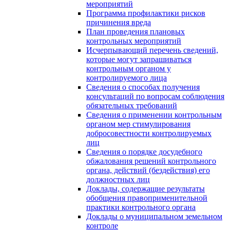
мероприятий
Программа профилактики рисков
причинения вреда
План проведения плановых
контрольных мероприятий
Исчерпывающий перечень сведений,
которые могут запрашиваться
контрольным органом у
контролируемого лица
Сведения о способах получения
консультаций по вопросам соблюдения
обязательных требований
Сведения о применении контрольным
органом мер стимулирования
добросовестности контролируемых
лиц
Сведения о порядке досудебного
обжалования решений контрольного
органа, действий (бездействия) его
должностных лиц
Доклады, содержащие результаты
обобщения правоприменительной
практики контрольного органа
Доклады о муниципальном земельном
контроле