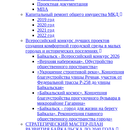
Проектная документация
МПА
Капитальный ремонт общего имущества МКД
2019 год
2020 год
2021 год
2022 год
Всероссийский конкурс лучших проектов
создания комфортной городской среды в малых
городах и исторических поселениях
Байкальск - Всероссийский конкурс 2026
«Верхняя набережная». Обустройство
общественного пространства»
«Укрощение строптивой реки». Концепция
благоустройства улицы Речная, участок от
Федеральной трассы Р-258 до улицы
Байкальская»
«Байкальский космос». Концепция
благоустройства прогулочного бульвара в
микрорайоне Гагарина»
«Байкальск – город для жизни на берегу
Байкала». Реконцепция главного
общественного пространства города»
СТРАТЕГИЧЕСКИЙ МАСТЕР-ПЛАН
РАЗВИТИЯ БАЙКАЛЬСКА ДО 2040 ГОДА