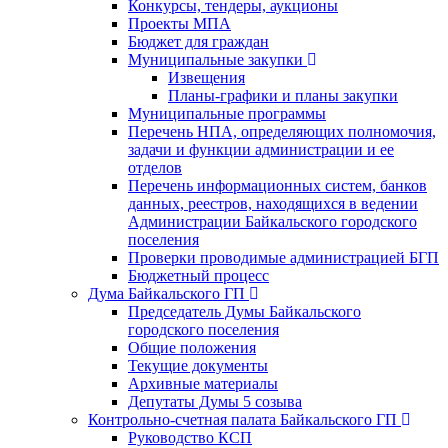
Конкурсы, тендеры, аукционы
Проекты МПА
Бюджет для граждан
Муниципальные закупки
Извещения
Планы-графики и планы закупки
Муниципальные программы
Перечень НПА, определяющих полномочия,
задачи и функции администрации и ее
отделов
Перечень информационных систем, банков
данных, реестров, находящихся в ведении
Администрации Байкальского городского
поселения
Проверки проводимые администрацией БГП
Бюджетный процесс
Дума Байкальского ГП
Председатель Думы Байкальского
городского поселения
Общие положения
Текущие документы
Архивные материалы
Депутаты Думы 5 созыва
Контрольно-счетная палата Байкальского ГП
Руководство КСП