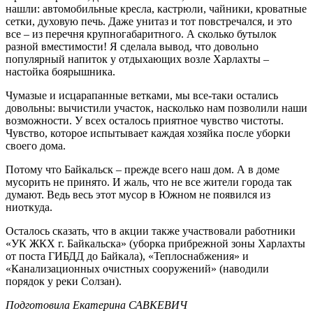
нашли: автомобильные кресла, кастрюли, чайники, кроватные
сетки, духовую печь. Даже унитаз и тот повстречался, и это
все – из перечня крупногабаритного. А сколько бутылок
разной вместимости! Я сделала вывод, что довольно
популярный напиток у отдыхающих возле Харлахты –
настойка боярышника.
Чумазые и исцарапанные ветками, мы все-таки остались
довольны: вычистили участок, насколько нам позволили наши
возможности. У всех осталось приятное чувство чистоты.
Чувство, которое испытывает каждая хозяйка после уборки
своего дома.
Потому что Байкальск – прежде всего наш дом. А в доме
мусорить не принято. И жаль, что не все жители города так
думают. Ведь весь этот мусор в Южном не появился из
ниоткуда.
Осталось сказать, что в акции также участвовали работники
«УК ЖКХ г. Байкальска» (уборка прибрежной зоны Харлахты
от поста ГИБДД до Байкала), «Теплоснабжения» и
«Канализационных очистных сооружений» (наводили
порядок у реки Солзан).
Подготовила Екатерина САВКЕВИЧ