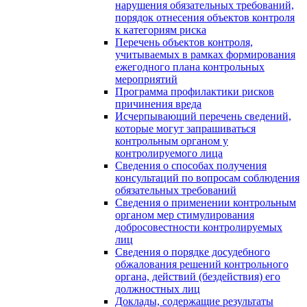
нарушения обязательных требований,
порядок отнесения объектов контроля
к категориям риска
Перечень объектов контроля,
учитываемых в рамках формирования
ежегодного плана контрольных
мероприятий
Программа профилактики рисков
причинения вреда
Исчерпывающий перечень сведений,
которые могут запрашиваться
контрольным органом у
контролируемого лица
Сведения о способах получения
консультаций по вопросам соблюдения
обязательных требований
Сведения о применении контрольным
органом мер стимулирования
добросовестности контролируемых
лиц
Сведения о порядке досудебного
обжалования решений контрольного
органа, действий (бездействия) его
должностных лиц
Доклады, содержащие результаты