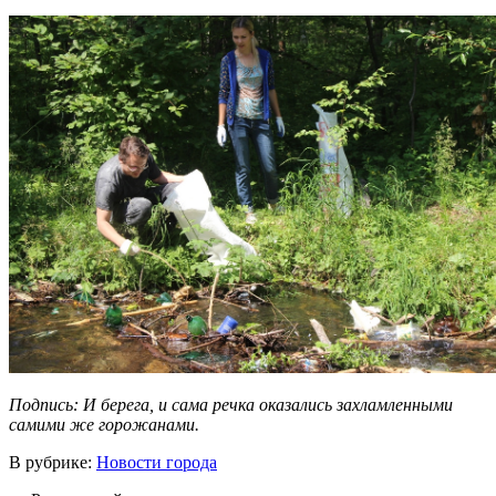
Подпись: И берега, и сама речка оказались захламленными
самими же горожанами.
В рубрике:
Новости города