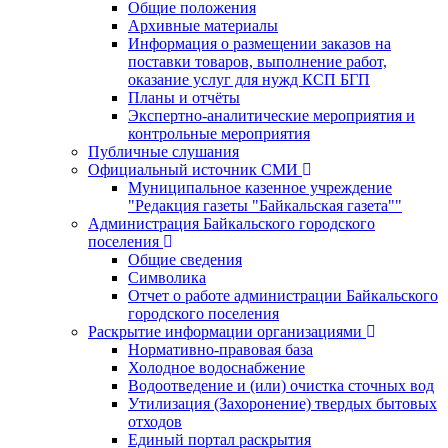
Общие положения
Архивные материалы
Информация о размещении заказов на
поставки товаров, выполнение работ,
оказание услуг для нужд КСП БГП
Планы и отчёты
Экспертно-аналитические мероприятия и
контрольные мероприятия
Публичные слушания
Официальный источник СМИ
Муниципальное казенное учреждение
"Редакция газеты "Байкальская газета""
Администрация Байкальского городского
поселения
Общие сведения
Символика
Отчет о работе администрации Байкальского
городского поселения
Раскрытие информации организациями
Нормативно-правовая база
Холодное водоснабжение
Водоотведение и (или) очистка сточных вод
Утилизация (Захоронение) твердых бытовых
отходов
Единый портал раскрытия