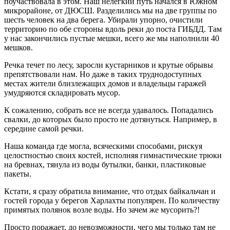
поучаствовала в этом. Наш нелегкий путь начался в Южном
микрорайоне, от ДЮСШ. Разделились мы на две группы по
шесть человек на два берега. Убирали упорно, очистили
территорию по обе стороны вдоль реки до поста ГИБДД. Там
у нас закончились пустые мешки, всего же мы наполнили 40
мешков.
Речка течет по лесу, заросли кустарников и крутые обрывы
препятствовали нам. Но даже в таких труднодоступных
местах жители близлежащих домов и владельцы гаражей
умудряются складировать мусор.
К сожалению, собрать все не всегда удавалось. Попадались
свалки, до которых было просто не дотянуться. Например, в
середине самой речки.
Наша команда где могла, всяческими способами, рискуя
целостностью своих костей, исполняя гимнастические трюки
на бревнах, тянула из воды бутылки, банки, пластиковые
пакеты.
Кстати, я сразу обратила внимание, что отдых байкальчан и
гостей города у берегов Харлахты популярен. По количеству
примятых полянок возле воды. Но зачем же мусорить?!
Просто поражает, до невозможности, чего мы только там не