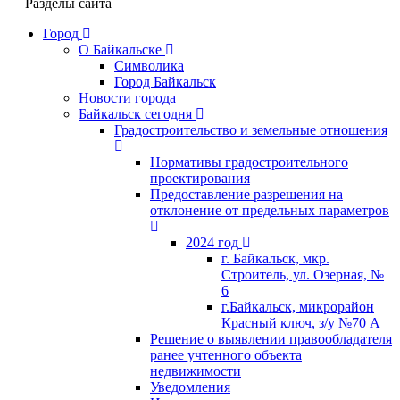
Разделы сайта
Город
О Байкальске
Символика
Город Байкальск
Новости города
Байкальск сегодня
Градостроительство и земельные отношения
Нормативы градостроительного
проектирования
Предоставление разрешения на
отклонение от предельных параметров
2024 год
г. Байкальск, мкр.
Строитель, ул. Озерная, №
6
г.Байкальск, микрорайон
Красный ключ, з/у №70 А
Решение о выявлении правообладателя
ранее учтенного объекта
недвижимости
Уведомления