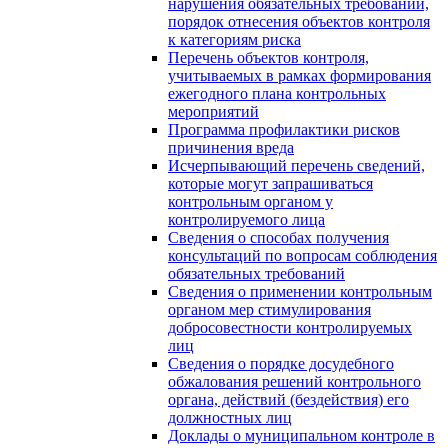
нарушения обязательных требований,
порядок отнесения объектов контроля
к категориям риска
Перечень объектов контроля,
учитываемых в рамках формирования
ежегодного плана контрольных
мероприятий
Программа профилактики рисков
причинения вреда
Исчерпывающий перечень сведений,
которые могут запрашиваться
контрольным органом у
контролируемого лица
Сведения о способах получения
консультаций по вопросам соблюдения
обязательных требований
Сведения о применении контрольным
органом мер стимулирования
добросовестности контролируемых
лиц
Сведения о порядке досудебного
обжалования решений контрольного
органа, действий (бездействия) его
должностных лиц
Доклады о муниципальном контроле в