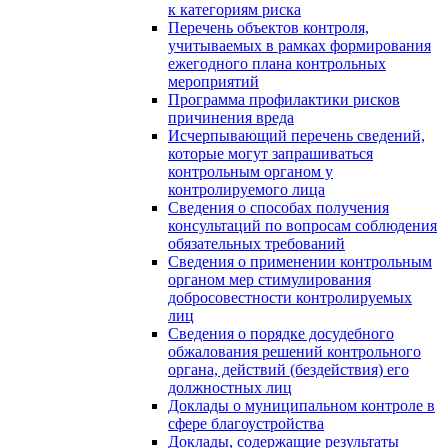
к категориям риска
Перечень объектов контроля,
учитываемых в рамках формирования
ежегодного плана контрольных
мероприятий
Программа профилактики рисков
причинения вреда
Исчерпывающий перечень сведений,
которые могут запрашиваться
контрольным органом у
контролируемого лица
Сведения о способах получения
консультаций по вопросам соблюдения
обязательных требований
Сведения о применении контрольным
органом мер стимулирования
добросовестности контролируемых
лиц
Сведения о порядке досудебного
обжалования решений контрольного
органа, действий (бездействия) его
должностных лиц
Доклады о муниципальном контроле в
сфере благоустройства
Доклады, содержащие результаты