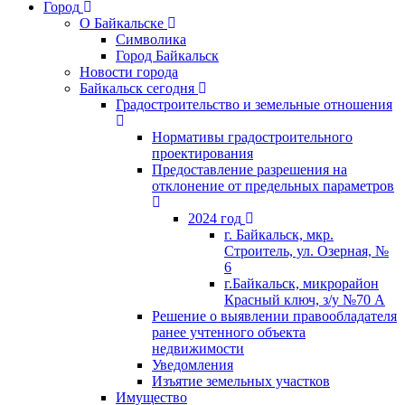
Город
О Байкальске
Символика
Город Байкальск
Новости города
Байкальск сегодня
Градостроительство и земельные отношения
Нормативы градостроительного
проектирования
Предоставление разрешения на
отклонение от предельных параметров
2024 год
г. Байкальск, мкр.
Строитель, ул. Озерная, №
6
г.Байкальск, микрорайон
Красный ключ, з/у №70 А
Решение о выявлении правообладателя
ранее учтенного объекта
недвижимости
Уведомления
Изъятие земельных участков
Имущество