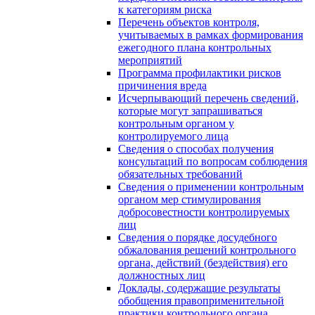
к категориям риска
Перечень объектов контроля,
учитываемых в рамках формирования
ежегодного плана контрольных
мероприятий
Программа профилактики рисков
причинения вреда
Исчерпывающий перечень сведений,
которые могут запрашиваться
контрольным органом у
контролируемого лица
Сведения о способах получения
консультаций по вопросам соблюдения
обязательных требований
Сведения о применении контрольным
органом мер стимулирования
добросовестности контролируемых
лиц
Сведения о порядке досудебного
обжалования решений контрольного
органа, действий (бездействия) его
должностных лиц
Доклады, содержащие результаты
обобщения правоприменительной
практики контрольного органа