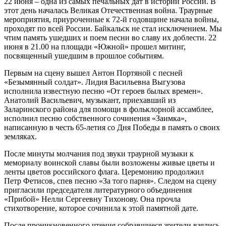
22 июня – одна из самых печальных дат в истории России. В
этот день началась Великая Отечественная война. Траурные
мероприятия, приуроченные к 72-й годовщине начала войны,
проходят по всей России. Байкальск не стал исключением. Мы
чтим память ушедших и поем песни во славу их доблести. 22
июня в 21.00 на площади «Южной» прошел митинг,
посвященный ушедшим в прошлое событиям.
Первым на сцену вышел Антон Портяной с песней
«Безымянный солдат». Лидия Васильевна Выгузова
исполнила известную песню «От героев былых времен».
Анатолий Васильевич, музыкант, приехавший из
Заларинского района для помощи в фольклорной ассамблее,
исполнил песню собственного сочинения «Заимка»,
написанную в честь 65-летия со Дня Победы в память о своих
земляках.
После минуты молчания под звуки траурной музыки к
мемориалу воинской славы были возложены живые цветы и
ленты цветов российского флага. Церемонию продолжил
Петр Фетисов, спев песню «За того парня». Следом на сцену
пригласили председателя литературного объединения
«Прибой» Нелли Сергеевну Тихонову. Она прочла
стихотворение, которое сочинила к этой памятной дате.
После проникновенного чтения собравшиеся зрители взялись