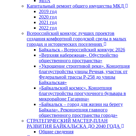
МПА
Капитальный ремонт общего имущества МКД
2019 год
2020 год
2021 год
2022 год
Всероссийский конкурс лучших проектов
создания комфортной городской среды в малых
городах и исторических поселениях
Байкальск - Всероссийский конкурс 2026
«Верхняя набережная». Обустройство
общественного пространства»
«Укрощение строптивой реки». Концепция
благоустройства улицы Речная, участок от
Федеральной трассы Р-258 до улицы
Байкальская»
«Байкальский космос». Концепция
благоустройства прогулочного бульвара в
микрорайоне Гагарина»
«Байкальск – город для жизни на берегу
Байкала». Реконцепция главного
общественного пространства города»
СТРАТЕГИЧЕСКИЙ МАСТЕР-ПЛАН
РАЗВИТИЯ БАЙКАЛЬСКА ДО 2040 ГОДА
Общие сведения