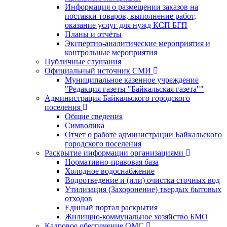
Информация о размещении заказов на
поставки товаров, выполнение работ,
оказание услуг для нужд КСП БГП
Планы и отчёты
Экспертно-аналитические мероприятия и
контрольные мероприятия
Публичные слушания
Официальный источник СМИ
Муниципальное казенное учреждение
"Редакция газеты "Байкальская газета""
Администрация Байкальского городского
поселения
Общие сведения
Символика
Отчет о работе администрации Байкальского
городского поселения
Раскрытие информации организациями
Нормативно-правовая база
Холодное водоснабжение
Водоотведение и (или) очистка сточных вод
Утилизация (Захоронение) твердых бытовых
отходов
Единый портал раскрытия
Жилищно-коммунальное хозяйство БМО
Кадровое обеспечение ОМС