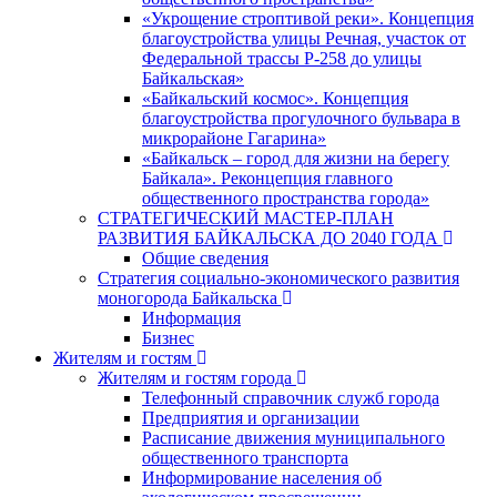
«Укрощение строптивой реки». Концепция
благоустройства улицы Речная, участок от
Федеральной трассы Р-258 до улицы
Байкальская»
«Байкальский космос». Концепция
благоустройства прогулочного бульвара в
микрорайоне Гагарина»
«Байкальск – город для жизни на берегу
Байкала». Реконцепция главного
общественного пространства города»
СТРАТЕГИЧЕСКИЙ МАСТЕР-ПЛАН
РАЗВИТИЯ БАЙКАЛЬСКА ДО 2040 ГОДА
Общие сведения
Стратегия социально-экономического развития
моногорода Байкальска
Информация
Бизнес
Жителям и гостям
Жителям и гостям города
Телефонный справочник служб города
Предприятия и организации
Расписание движения муниципального
общественного транспорта
Информирование населения об