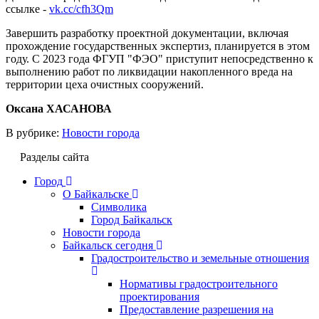
ссылке -
vk.cc/cfh3Qm
Завершить разработку проектной документации, включая
прохождение государственных экспертиз, планируется в этом
году. С 2023 года ФГУП "ФЭО" приступит непосредственно к
выполнению работ по ликвидации накопленного вреда на
территории цеха очистных сооружений.
Оксана ХАСАНОВА
В рубрике:
Новости города
Разделы сайта
Город
О Байкальске
Символика
Город Байкальск
Новости города
Байкальск сегодня
Градостроительство и земельные отношения
Нормативы градостроительного
проектирования
Предоставление разрешения на