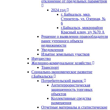
отклонение от предельных параметров
2024 год
г. Байкальск, мкр.
Строитель, ул. Озерная, №
6
г.Байкальск, микрорайон
Красный ключ, з/у №70 А
Решение о выявлении правообладателя
ранее учтенного объекта
недвижимости
Уведомления
Изъятие земельных участков
Имущество
Жилищно-коммунальное хозяйство
Транспорт
Социально-экономическое развитие
г.Байкальска
Потребительский рынок
Антитеррористическая
защищенность торговых
объектов
Коллективные средства
размещения
Отчетные материалы и статистические