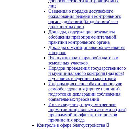
добросовестности контролируемых
лиц
Сведения о порядке досудебного
обжалования решений контрольного
органа, действий (бездействия) его
должностных лиц
Доклады, содержащие результаты
обобщения правоприменительной
практики контрольного органа
Доклады о муниципальном земельном
контроле
Что нужно знать правообладателям
земельных участков
Порядок проведения государственного
и муниципального контроля (надзора)
в условиях введенного моратория
Информация о способах и процедуре
самообследования (при ее наличии),
подготовки декларации соблюдения
обязательных требований
Иные сведения, предусмотренные
нормативно-правовыми актами и (или)
программой профилактики рисков
причинения вреда
Контроль в сфере благоустройства