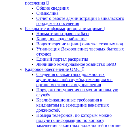
поселения
Общие сведения
Символика
Отчет о работе администрации Байкальского
городского поселения
Раскрытие информации организациями
Нормативно-правовая база
Холодное водоснабжение
Водоотведение и (или) очистка сточных вод
Утилизация (Захоронение) твердых бытовых
отходов
Единый портал раскрытия
Жилищно-коммунальное хозяйство БМО
Кадровое обеспечение ОМС
Сведения о вакантных должностях
муниципальной службы, имеющихся в
органе местного самоуправления
Порядок поступления на муниципальную
службу
Квалификационные требования к
кандидатам на замещение вакантных
должностеК
Номера телефонов, по которым можно
получить информацию по вопросу
замещения вакантных должностей в органе