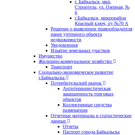
г. Байкальск, мкр.
Строитель, ул. Озерная, №
6
г.Байкальск, микрорайон
Красный ключ, з/у №70 А
Решение о выявлении правообладателя
ранее учтенного объекта
недвижимости
Уведомления
Изъятие земельных участков
Имущество
Жилищно-коммунальное хозяйство
Транспорт
Социально-экономическое развитие
г.Байкальска
Потребительский рынок
Антитеррористическая
защищенность торговых
объектов
Коллективные средства
размещения
Отчетные материалы и статистические
данные
Отчеты
Паспорт города Байкальска