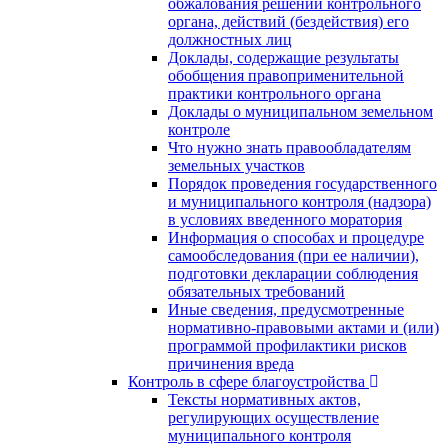
обжалования решений контрольного
органа, действий (бездействия) его
должностных лиц
Доклады, содержащие результаты
обобщения правоприменительной
практики контрольного органа
Доклады о муниципальном земельном
контроле
Что нужно знать правообладателям
земельных участков
Порядок проведения государственного
и муниципального контроля (надзора)
в условиях введенного моратория
Информация о способах и процедуре
самообследования (при ее наличии),
подготовки декларации соблюдения
обязательных требований
Иные сведения, предусмотренные
нормативно-правовыми актами и (или)
программой профилактики рисков
причинения вреда
Контроль в сфере благоустройства
Тексты нормативных актов,
регулирующих осуществление
муниципального контроля