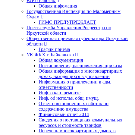
Все о налогах
Общая инфомация
Государственная Инспекция по Маломерным
Судам
ГИМС ПРЕДУПРЕЖДАЕТ
Пресс-служба Управления Росреестра по
Иркутской области
Общественная приемная губернатора Иркутской
области
График приема
УК ЖКХ г. Байкальска
Общая документация
Постановления, распоряжения, приказы
Общая информация о многоквартирных
домах, находящихся в управлении
Информация о привлечении к адм.
ответственности
Инф. о кап. ремонте
Инф. об использ. общ. имущ.
Отчет о выполненных работах по
содержанию имущества
Финансовый отчет 2014
Сведения о поставщиках коммунальных
ресурсов и стоимость тарифов
Перечень многоквартирных домов, в