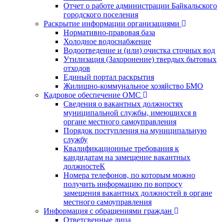
Отчет о работе администрации Байкальского
городского поселения
Раскрытие информации организациями
Нормативно-правовая база
Холодное водоснабжение
Водоотведение и (или) очистка сточных вод
Утилизация (Захоронение) твердых бытовых
отходов
Единый портал раскрытия
Жилищно-коммунальное хозяйство БМО
Кадровое обеспечение ОМС
Сведения о вакантных должностях
муниципальной службы, имеющихся в
органе местного самоуправления
Порядок поступления на муниципальную
службу
Квалификационные требования к
кандидатам на замещение вакантных
должностеК
Номера телефонов, по которым можно
получить информацию по вопросу
замещения вакантных должностей в органе
местного самоуправления
Информация с обращениями граждан
Ответсвенные лица