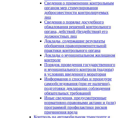
Сведения о применении контрольным
органом мер стимулирования
добросовестности контролируемых
лиц
Сведения о порядке досудебного
обжалования решений контрольного
органа, действий (бездействия) его
должностных лиц
Доклады, содержащие результаты
обобщения правоприменительной
практики контрольного органа
Доклады о муниципальном жилищном
контроле
Порядок проведения государственного
и муниципального контроля (надзора)
в условиях введенного моратория
Информация о способах и процедуре
самообследования (при ее наличии),
подготовки декларации соблюдения
обязательных требований
Иные сведения, предусмотренные
нормативно-правовыми актами и (или)
программой профилактики рисков
причинения вреда
Контроль на автомобильном транспорте и