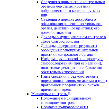
Сведения о применении контрольным
органом мер стимулирования
добросовестности контролируемых
лиц
Сведения о порядке досудебного
обжалования решений контрольного
органа, действий (бездействия) его
должностных лиц
Доклады о муниципальном контроле в
сфере благоустройства
Доклады, содержащие результаты
обобщения правоприменительной
практики контрольного органа
Информация о способах и процедуре
самообследования (при ее наличии),
подготовки декларации соблюдения
обязательных требований
Иные сведения, предусмотренные
нормативно-правовыми актами и (или)
программой профилактики рисков
причинения вреда
Жилищный контроль
Положение о муниципальном
жилищном контроле
Нормативно-правовые акты