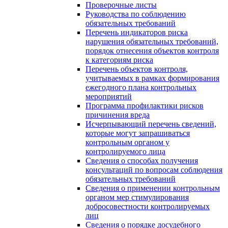
Проверочные листы
Руководства по соблюдению
обязательных требований
Перечень индикаторов риска
нарушения обязательных требований,
порядок отнесения объектов контроля
к категориям риска
Перечень объектов контроля,
учитываемых в рамках формирования
ежегодного плана контрольных
мероприятий
Программа профилактики рисков
причинения вреда
Исчерпывающий перечень сведений,
которые могут запрашиваться
контрольным органом у
контролируемого лица
Сведения о способах получения
консультаций по вопросам соблюдения
обязательных требований
Сведения о применении контрольным
органом мер стимулирования
добросовестности контролируемых
лиц
Сведения о порядке досудебного