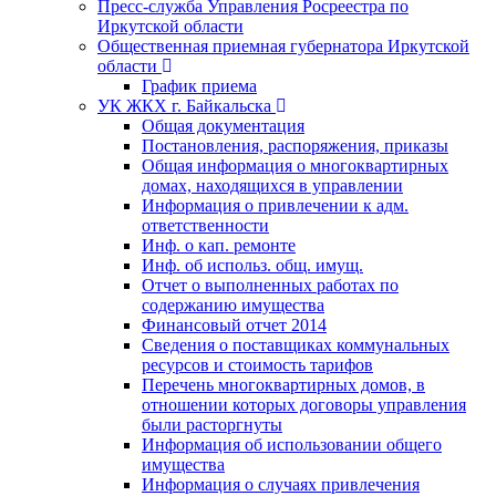
Пресс-служба Управления Росреестра по
Иркутской области
Общественная приемная губернатора Иркутской
области
График приема
УК ЖКХ г. Байкальска
Общая документация
Постановления, распоряжения, приказы
Общая информация о многоквартирных
домах, находящихся в управлении
Информация о привлечении к адм.
ответственности
Инф. о кап. ремонте
Инф. об использ. общ. имущ.
Отчет о выполненных работах по
содержанию имущества
Финансовый отчет 2014
Сведения о поставщиках коммунальных
ресурсов и стоимость тарифов
Перечень многоквартирных домов, в
отношении которых договоры управления
были расторгнуты
Информация об использовании общего
имущества
Информация о случаях привлечения