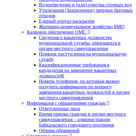
Водоотведение и (или) очистка сточных вод
Утилизация (Захоронение) твердых бытовых
отходов
Единый портал раскрытия
Жилищно-коммунальное хозяйство БМО
Кадровое обеспечение ОМС
Сведения о вакантных должностях
муниципальной службы, имеющихся в
органе местного самоуправления
Порядок поступления на муниципальную
службу
Квалификационные требования к
кандидатам на замещение вакантных
должностеК
Номера телефонов, по которым можно
получить информацию по вопросу
замещения вакантных должностей в органе
местного самоуправления
Информация с обращениями граждан
Ответсвенные лица
Время приема граждан в органе местного
самоуправления – администрации
Байкальского городского поселения
Обзоры обращений
Сведения о доходах