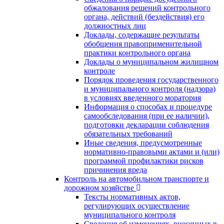
обжалования решений контрольного
органа, действий (бездействия) его
должностных лиц
Доклады, содержащие результаты
обобщения правоприменительной
практики контрольного органа
Доклады о муниципальном жилищном
контроле
Порядок проведения государственного
и муниципального контроля (надзора)
в условиях введенного моратория
Информация о способах и процедуре
самообследования (при ее наличии),
подготовки декларации соблюдения
обязательных требований
Иные сведения, предусмотренные
нормативно-правовыми актами и (или)
программой профилактики рисков
причинения вреда
Контроль на автомобильном транспорте и
дорожном хозяйстве
Тексты нормативных актов,
регулирующих осуществление
муниципального контроля
Сведения об изменениях, внесенных в