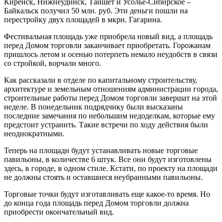
Киренск, Нижнеудинск, Тайшет и Усолье-Сибирское –
Байкальск получил 50 млн. руб. Эти деньги пошли на
перестройку двух площадей в мкрн. Гагарина.
Фестивальная площадь уже приобрела новый вид, а площадь
перед Домом торговли заканчивает приобретать. Горожанам
пришлось летом и осенью потерпеть немало неудобств в связи
со стройкой, ворчали много.
Как рассказали в отделе по капитальному строительству,
архитектуре и земельным отношениям администрации города,
строительные работы перед Домом торговли завершат на этой
неделе. В понедельник подрядчику были высказаны
последние замечания по небольшим недоделкам, которые ему
предстоит устранить. Такие встречи по ходу действия были
неоднократными.
Теперь на площади будут устанавливать новые торговые
павильоны, в количестве 6 штук. Все они будут изготовлены
здесь, в городе, в одном стиле. Кстати, по проекту на площади
не должны стоять и оставшиеся неубранными павильоны.
Торговые точки будут изготавливать еще какое-то время. Но
до конца года площадь перед Домом торговли должна
приобрести окончательный вид.