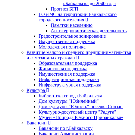
г.Байкальска до 2040 года
Прогноз БГП
ГО и ЧС на территории Байкальского
городского поселения
Памятки населению
Антитеррористическая деятельность
Градостроительное зонирование
Имущественная поддержка
Молодежная политика
Развитие малого и среднего предпринимательства
и самозанятых граждан
Образовательная поддержка
Финансовая поддержка
Имущественная поддержка
Информационная поддержка
Инфраструктурная поддержка
Культура
Библиотека города Байкальска
Дом культуры "Юбилейный"
Дом культуры "Юность" поселка Солзан
Культурно-досуговый центр "Радуга"
Музей «Природа Южного Прибайкалья»
Вакансии
Вакансии по г.Байкальску
Вакансии Администрации