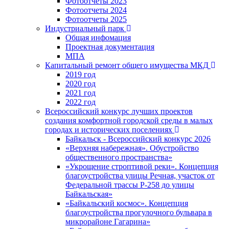
Фотоотчеты 2023
Фотоотчеты 2024
Фотоотчеты 2025
Индустриальный парк
Общая инфомация
Проектная документация
МПА
Капитальный ремонт общего имущества МКД
2019 год
2020 год
2021 год
2022 год
Всероссийский конкурс лучших проектов
создания комфортной городской среды в малых
городах и исторических поселениях
Байкальск - Всероссийский конкурс 2026
«Верхняя набережная». Обустройство
общественного пространства»
«Укрощение строптивой реки». Концепция
благоустройства улицы Речная, участок от
Федеральной трассы Р-258 до улицы
Байкальская»
«Байкальский космос». Концепция
благоустройства прогулочного бульвара в
микрорайоне Гагарина»