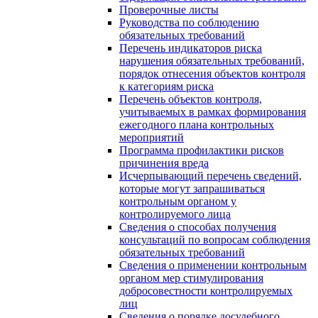
Проверочные листы
Руководства по соблюдению
обязательных требований
Перечень индикаторов риска
нарушения обязательных требований,
порядок отнесения объектов контроля
к категориям риска
Перечень объектов контроля,
учитываемых в рамках формирования
ежегодного плана контрольных
мероприятий
Программа профилактики рисков
причинения вреда
Исчерпывающий перечень сведений,
которые могут запрашиваться
контрольным органом у
контролируемого лица
Сведения о способах получения
консультаций по вопросам соблюдения
обязательных требований
Сведения о применении контрольным
органом мер стимулирования
добросовестности контролируемых
лиц
Сведения о порядке досудебного