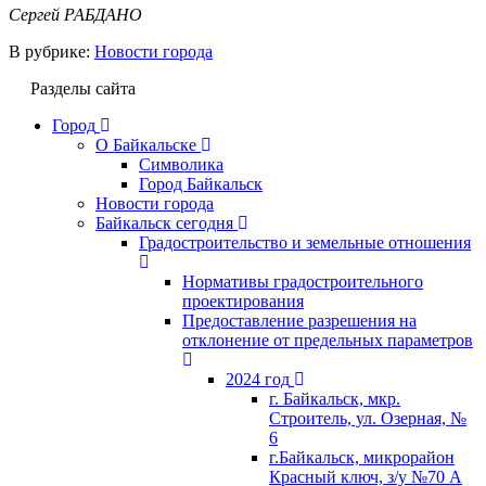
Сергей РАБДАНО
В рубрике:
Новости города
Разделы сайта
Город
О Байкальске
Символика
Город Байкальск
Новости города
Байкальск сегодня
Градостроительство и земельные отношения
Нормативы градостроительного
проектирования
Предоставление разрешения на
отклонение от предельных параметров
2024 год
г. Байкальск, мкр.
Строитель, ул. Озерная, №
6
г.Байкальск, микрорайон
Красный ключ, з/у №70 А