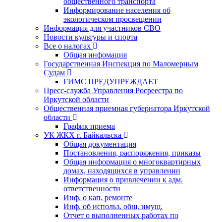
общественного транспорта
Информирование населения об
экологическом просвещении
Информация для участников СВО
Новости культуры и спорта
Все о налогах
Общая инфомация
Государственная Инспекция по Маломерным
Судам
ГИМС ПРЕДУПРЕЖДАЕТ
Пресс-служба Управления Росреестра по
Иркутской области
Общественная приемная губернатора Иркутской
области
График приема
УК ЖКХ г. Байкальска
Общая документация
Постановления, распоряжения, приказы
Общая информация о многоквартирных
домах, находящихся в управлении
Информация о привлечении к адм.
ответственности
Инф. о кап. ремонте
Инф. об использ. общ. имущ.
Отчет о выполненных работах по