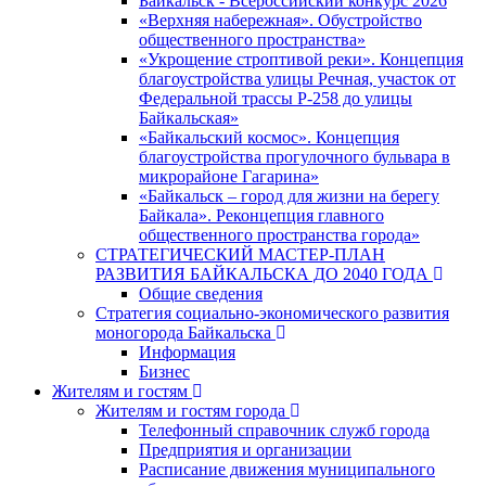
Байкальск - Всероссийский конкурс 2026
«Верхняя набережная». Обустройство
общественного пространства»
«Укрощение строптивой реки». Концепция
благоустройства улицы Речная, участок от
Федеральной трассы Р-258 до улицы
Байкальская»
«Байкальский космос». Концепция
благоустройства прогулочного бульвара в
микрорайоне Гагарина»
«Байкальск – город для жизни на берегу
Байкала». Реконцепция главного
общественного пространства города»
СТРАТЕГИЧЕСКИЙ МАСТЕР-ПЛАН
РАЗВИТИЯ БАЙКАЛЬСКА ДО 2040 ГОДА
Общие сведения
Стратегия социально-экономического развития
моногорода Байкальска
Информация
Бизнес
Жителям и гостям
Жителям и гостям города
Телефонный справочник служб города
Предприятия и организации
Расписание движения муниципального