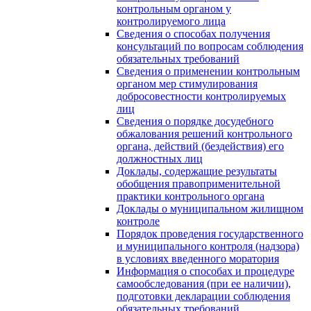
контрольным органом у
контролируемого лица
Сведения о способах получения
консультаций по вопросам соблюдения
обязательных требований
Сведения о применении контрольным
органом мер стимулирования
добросовестности контролируемых
лиц
Сведения о порядке досудебного
обжалования решений контрольного
органа, действий (бездействия) его
должностных лиц
Доклады, содержащие результаты
обобщения правоприменительной
практики контрольного органа
Доклады о муниципальном жилищном
контроле
Порядок проведения государственного
и муниципального контроля (надзора)
в условиях введенного моратория
Информация о способах и процедуре
самообследования (при ее наличии),
подготовки декларации соблюдения
обязательных требований