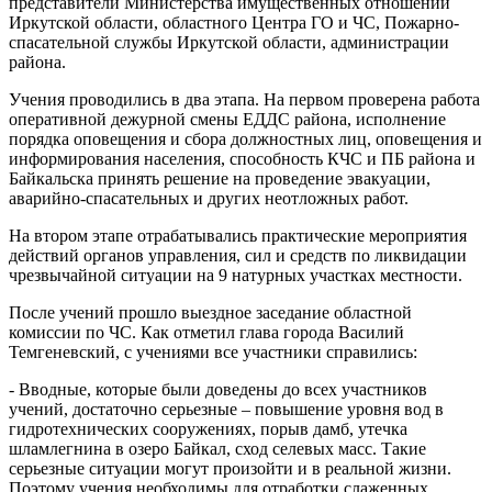
представители Министерства имущественных отношений
Иркутской области, областного Центра ГО и ЧС, Пожарно-
спасательной службы Иркутской области, администрации
района.
Учения проводились в два этапа. На первом проверена работа
оперативной дежурной смены ЕДДС района, исполнение
порядка оповещения и сбора должностных лиц, оповещения и
информирования населения, способность КЧС и ПБ района и
Байкальска принять решение на проведение эвакуации,
аварийно-спасательных и других неотложных работ.
На втором этапе отрабатывались практические мероприятия
действий органов управления, сил и средств по ликвидации
чрезвычайной ситуации на 9 натурных участках местности.
После учений прошло выездное заседание областной
комиссии по ЧС.
Как отметил глава города Василий
Темгеневский, с учениями все участники справились:
- Вводные, которые были доведены до всех участников
учений, достаточно серьезные – повышение уровня вод в
гидротехнических сооружениях, порыв дамб, утечка
шламлегнина в озеро Байкал, сход селевых масс.
Такие
серьезные ситуации могут произойти и в реальной жизни.
Поэтому учения необходимы для отработки слаженных