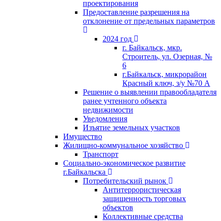
проектирования
Предоставление разрешения на
отклонение от предельных параметров
2024 год
г. Байкальск, мкр.
Строитель, ул. Озерная, №
6
г.Байкальск, микрорайон
Красный ключ, з/у №70 А
Решение о выявлении правообладателя
ранее учтенного объекта
недвижимости
Уведомления
Изъятие земельных участков
Имущество
Жилищно-коммунальное хозяйство
Транспорт
Социально-экономическое развитие
г.Байкальска
Потребительский рынок
Антитеррористическая
защищенность торговых
объектов
Коллективные средства