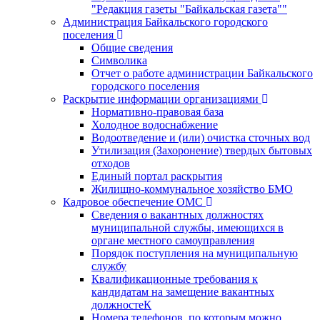
"Редакция газеты "Байкальская газета""
Администрация Байкальского городского
поселения
Общие сведения
Символика
Отчет о работе администрации Байкальского
городского поселения
Раскрытие информации организациями
Нормативно-правовая база
Холодное водоснабжение
Водоотведение и (или) очистка сточных вод
Утилизация (Захоронение) твердых бытовых
отходов
Единый портал раскрытия
Жилищно-коммунальное хозяйство БМО
Кадровое обеспечение ОМС
Сведения о вакантных должностях
муниципальной службы, имеющихся в
органе местного самоуправления
Порядок поступления на муниципальную
службу
Квалификационные требования к
кандидатам на замещение вакантных
должностеК
Номера телефонов, по которым можно