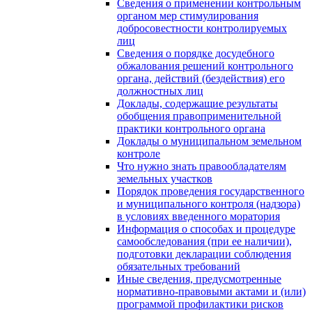
Сведения о применении контрольным
органом мер стимулирования
добросовестности контролируемых
лиц
Сведения о порядке досудебного
обжалования решений контрольного
органа, действий (бездействия) его
должностных лиц
Доклады, содержащие результаты
обобщения правоприменительной
практики контрольного органа
Доклады о муниципальном земельном
контроле
Что нужно знать правообладателям
земельных участков
Порядок проведения государственного
и муниципального контроля (надзора)
в условиях введенного моратория
Информация о способах и процедуре
самообследования (при ее наличии),
подготовки декларации соблюдения
обязательных требований
Иные сведения, предусмотренные
нормативно-правовыми актами и (или)
программой профилактики рисков