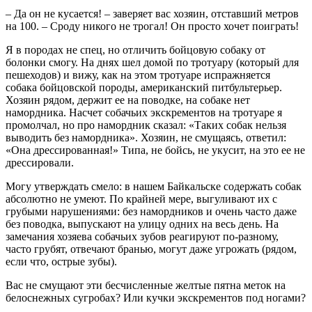
– Да он не кусается! – заверяет вас хозяин, отставший метров
на 100. – Сроду никого не трогал! Он просто хочет поиграть!
Я в породах не спец, но отличить бойцовую собаку от
болонки смогу. На днях шел домой по тротуару (который для
пешеходов) и вижу, как на этом тротуаре испражняется
собака бойцовской породы, американский питбультерьер.
Хозяин рядом, держит ее на поводке, на собаке нет
намордника. Насчет собачьих экскрементов на тротуаре я
промолчал, но про намордник сказал: «Таких собак нельзя
выводить без намордника». Хозяин, не смущаясь, ответил:
«Она дрессированная!» Типа, не бойсь, не укусит, на это ее не
дрессировали.
Могу утверждать смело: в нашем Байкальске содержать собак
абсолютно не умеют. По крайней мере, выгуливают их с
грубыми нарушениями: без намордников и очень часто даже
без поводка, выпускают на улицу одних на весь день. На
замечания хозяева собачьих зубов реагируют по-разному,
часто грубят, отвечают бранью, могут даже угрожать (рядом,
если что, острые зубы).
Вас не смущают эти бесчисленные желтые пятна меток на
белоснежных сугробах? Или кучки экскрементов под ногами?