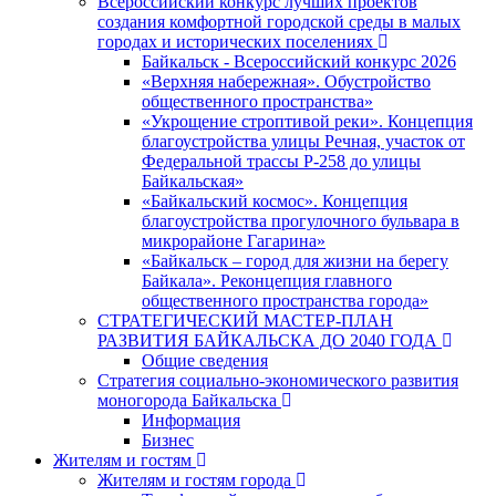
Всероссийский конкурс лучших проектов
создания комфортной городской среды в малых
городах и исторических поселениях
Байкальск - Всероссийский конкурс 2026
«Верхняя набережная». Обустройство
общественного пространства»
«Укрощение строптивой реки». Концепция
благоустройства улицы Речная, участок от
Федеральной трассы Р-258 до улицы
Байкальская»
«Байкальский космос». Концепция
благоустройства прогулочного бульвара в
микрорайоне Гагарина»
«Байкальск – город для жизни на берегу
Байкала». Реконцепция главного
общественного пространства города»
СТРАТЕГИЧЕСКИЙ МАСТЕР-ПЛАН
РАЗВИТИЯ БАЙКАЛЬСКА ДО 2040 ГОДА
Общие сведения
Стратегия социально-экономического развития
моногорода Байкальска
Информация
Бизнес
Жителям и гостям
Жителям и гостям города