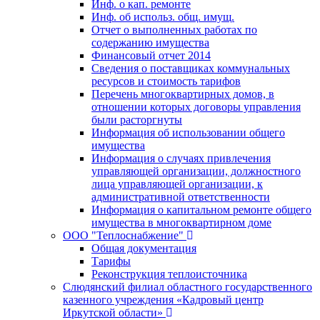
Инф. о кап. ремонте
Инф. об использ. общ. имущ.
Отчет о выполненных работах по
содержанию имущества
Финансовый отчет 2014
Сведения о поставщиках коммунальных
ресурсов и стоимость тарифов
Перечень многоквартирных домов, в
отношении которых договоры управления
были расторгнуты
Информация об использовании общего
имущества
Информация о случаях привлечения
управляющей организации, должностного
лица управляющей организации, к
административной ответственности
Информация о капитальном ремонте общего
имущества в многоквартирном доме
ООО "Теплоснабжение"
Общая документация
Тарифы
Реконструкция теплоисточника
Слюдянский филиал областного государственного
казенного учреждения «Кадровый центр
Иркутской области»