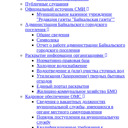
Публичные слушания
Официальный источник СМИ
Муниципальное казенное учреждение
"Редакция газеты "Байкальская газета""
Администрация Байкальского городского
поселения
Общие сведения
Символика
Отчет о работе администрации Байкальского
городского поселения
Раскрытие информации организациями
Нормативно-правовая база
Холодное водоснабжение
Водоотведение и (или) очистка сточных вод
Утилизация (Захоронение) твердых бытовых
отходов
Единый портал раскрытия
Жилищно-коммунальное хозяйство БМО
Кадровое обеспечение ОМС
Сведения о вакантных должностях
муниципальной службы, имеющихся в
органе местного самоуправления
Порядок поступления на муниципальную
службу
Квалификационные требования к