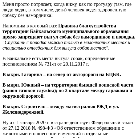
Меня просто потрясает, когда вижу, как по тротуару (там, где
люди ходят, в том числе, дети) человек ведет здоровенную
собаку без намордника!
Напомним в который раз:
Правила благоустройства
территории Байкальского муниципального образования
прямо запрещают выгул собак без намордников и поводка.
"
Спускать с поводка можно только в малолюдных местах и
специально отведенных для выгула собак местах"
.
В Байкальске есть места выгула собак, определенные
постановлением № 731-п от 20.11.2017 г.
В мкрн. Гагарина – на север от автодороги на БЦБК.
В мкрн. Южный – на территории бывшей воинской части
(район газовой службы); во 2 квартале между гаражами и
окружной дорогой.
В мкрн. Строитель – между магистралью РЖД и ул.
Железнодорожной.
Ну а с 1 января 2020 г. в стране действует Федеральный закон
от 27.12.2018 № 498-ФЗ «Об ответственном обращении с
животными и о внесении изменений в отдельные