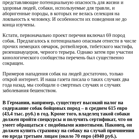
представляющие потенциальную опасность для жизни и
здоровья людей, собаки, используемые для травли, и
аборигенные породы, в которых не велась селекция на
лояльность к человеку. И особенности их поведения не до
конца изучены.
Кстати, первоначально проект перечня включал 69 пород
собак. Предлагалось к потенциально опасным отнести в числе
прочих немецких овчарок, ротвейлеров, тибетского мастифа,
ризеншнауцеров, черного терьера. Однако затем при участии
кинологического сообщества перечень был существенно
сокращен.
Примеров нападения собак на людей достаточно, только
открой интернет. И наша газета писала о таких случаях два
года назад, мы сообщали о смертных случаях и случаях
заболевания бешенством.
В Германии, например, существует высокий налог на
содержание собак бойцовых пород – в среднем 615 евро
(43,4 тыс. руб.) в год. Кроме того, владелец такой собаки
должен пройти спецкурсы и получить
сертификат
, что он
умеет обращаться с подобными животными. Наконец, он
должен купить страховку на собаку на случай причинения
ею вреда третьим лицам (
около 70 евро (4940 руб.).