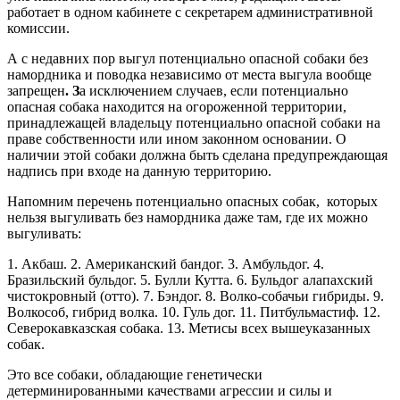
работает в одном кабинете с секретарем административной
комиссии.
А с недавних пор выгул потенциально опасной собаки без
намордника и поводка независимо от места выгула вообще
запрещен
. З
а исключением случаев, если потенциально
опасная собака находится на огороженной территории,
принадлежащей владельцу потенциально опасной собаки на
праве собственности или ином законном основании. О
наличии этой собаки должна быть сделана предупреждающая
надпись при входе на данную территорию.
Напомним перечень потенциально опасных собак, которых
нельзя выгуливать без намордника даже там, где их можно
выгуливать:
1. Акбаш. 2. Американский бандог. 3. Амбульдог. 4.
Бразильский бульдог. 5. Булли Кутта. 6. Бульдог алапахский
чистокровный (отто). 7. Бэндог. 8. Волко-собачьи гибриды. 9.
Волкособ, гибрид волка. 10. Гуль дог. 11. Питбульмастиф. 12.
Северокавказская собака. 13. Метисы всех вышеуказанных
собак.
Это все собаки, обладающие генетически
детерминированными качествами агрессии и силы и