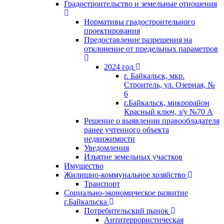
Градостроительство и земельные отношения
Нормативы градостроительного
проектирования
Предоставление разрешения на
отклонение от предельных параметров
2024 год
г. Байкальск, мкр.
Строитель, ул. Озерная, №
6
г.Байкальск, микрорайон
Красный ключ, з/у №70 А
Решение о выявлении правообладателя
ранее учтенного объекта
недвижимости
Уведомления
Изъятие земельных участков
Имущество
Жилищно-коммунальное хозяйство
Транспорт
Социально-экономическое развитие
г.Байкальска
Потребительский рынок
Антитеррористическая