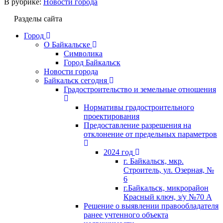
В рубрике:
Новости города
Разделы сайта
Город
О Байкальске
Символика
Город Байкальск
Новости города
Байкальск сегодня
Градостроительство и земельные отношения
Нормативы градостроительного
проектирования
Предоставление разрешения на
отклонение от предельных параметров
2024 год
г. Байкальск, мкр.
Строитель, ул. Озерная, №
6
г.Байкальск, микрорайон
Красный ключ, з/у №70 А
Решение о выявлении правообладателя
ранее учтенного объекта