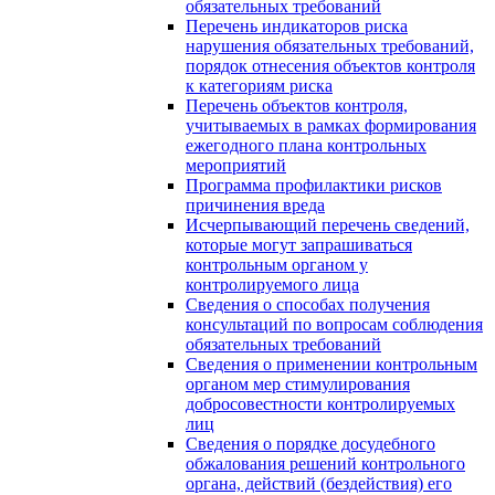
обязательных требований
Перечень индикаторов риска
нарушения обязательных требований,
порядок отнесения объектов контроля
к категориям риска
Перечень объектов контроля,
учитываемых в рамках формирования
ежегодного плана контрольных
мероприятий
Программа профилактики рисков
причинения вреда
Исчерпывающий перечень сведений,
которые могут запрашиваться
контрольным органом у
контролируемого лица
Сведения о способах получения
консультаций по вопросам соблюдения
обязательных требований
Сведения о применении контрольным
органом мер стимулирования
добросовестности контролируемых
лиц
Сведения о порядке досудебного
обжалования решений контрольного
органа, действий (бездействия) его