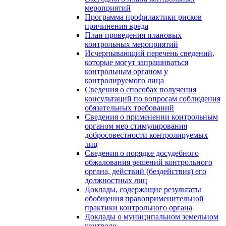
мероприятий
Программа профилактики рисков
причинения вреда
План проведения плановых
контрольных мероприятий
Исчерпывающий перечень сведений,
которые могут запрашиваться
контрольным органом у
контролируемого лица
Сведения о способах получения
консультаций по вопросам соблюдения
обязательных требований
Сведения о применении контрольным
органом мер стимулирования
добросовестности контролируемых
лиц
Сведения о порядке досудебного
обжалования решений контрольного
органа, действий (бездействия) его
должностных лиц
Доклады, содержащие результаты
обобщения правоприменительной
практики контрольного органа
Доклады о муниципальном земельном
контроле