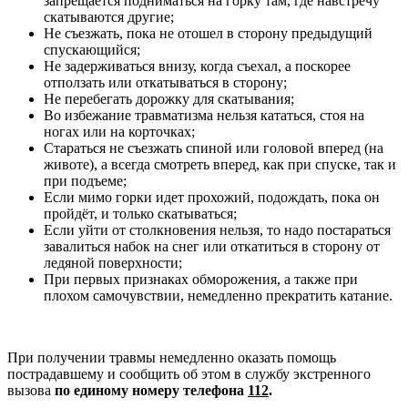
запрещается подниматься на горку там, где навстречу
скатываются другие;
Не съезжать, пока не отошел в сторону предыдущий
спускающийся;
Не задерживаться внизу, когда съехал, а поскорее
отползать или откатываться в сторону;
Не перебегать дорожку для скатывания;
Во избежание травматизма нельзя кататься, стоя на
ногах или на корточках;
Стараться не съезжать спиной или головой вперед (на
животе), а всегда смотреть вперед, как при спуске, так и
при подъеме;
Если мимо горки идет прохожий, подождать, пока он
пройдёт, и только скатываться;
Если уйти от столкновения нельзя, то надо постараться
завалиться набок на снег или откатиться в сторону от
ледяной поверхности;
При первых признаках обморожения, а также при
плохом самочувствии, немедленно прекратить катание.
При получении травмы немедленно оказать помощь
пострадавшему и сообщить об этом в службу экстренного
вызова
по единому номеру телефона
112
.