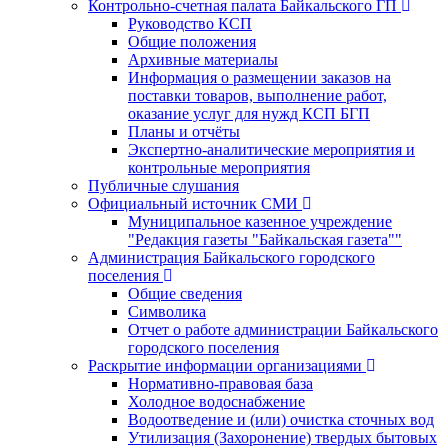
Контрольно-счетная палата Байкальского ГП
Руководство КСП
Общие положения
Архивные материалы
Информация о размещении заказов на
поставки товаров, выполнение работ,
оказание услуг для нужд КСП БГП
Планы и отчёты
Экспертно-аналитические мероприятия и
контрольные мероприятия
Публичные слушания
Официальный источник СМИ
Муниципальное казенное учреждение
"Редакция газеты "Байкальская газета""
Администрация Байкальского городского
поселения
Общие сведения
Символика
Отчет о работе администрации Байкальского
городского поселения
Раскрытие информации организациями
Нормативно-правовая база
Холодное водоснабжение
Водоотведение и (или) очистка сточных вод
Утилизация (Захоронение) твердых бытовых