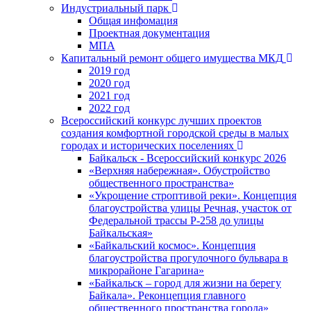
Индустриальный парк
Общая инфомация
Проектная документация
МПА
Капитальный ремонт общего имущества МКД
2019 год
2020 год
2021 год
2022 год
Всероссийский конкурс лучших проектов
создания комфортной городской среды в малых
городах и исторических поселениях
Байкальск - Всероссийский конкурс 2026
«Верхняя набережная». Обустройство
общественного пространства»
«Укрощение строптивой реки». Концепция
благоустройства улицы Речная, участок от
Федеральной трассы Р-258 до улицы
Байкальская»
«Байкальский космос». Концепция
благоустройства прогулочного бульвара в
микрорайоне Гагарина»
«Байкальск – город для жизни на берегу
Байкала». Реконцепция главного
общественного пространства города»