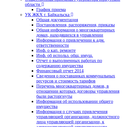
области
График приема
УК ЖКХ г. Байкальска
Общая документация
Постановления, распоряжения, приказы
Общая информация о многоквартирных
домах, находящихся в управлении
Информация о привлечении к адм.
ответственности
Инф. о кап. ремонте
Инф. об использ. общ. имущ.
Отчет о выполненных работах по
содержанию имущества
Финансовый отчет 2014
Сведения о поставщиках коммунальных
ресурсов и стоимость тарифов
Перечень многоквартирных домов, в
отношении которых договоры управления
были расторгнуты
Информация об использовании общего
имущества
Информация о случаях привлечения
управляющей организации, должностного
лица управляющей организации, к
административной ответственности