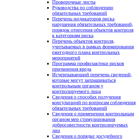
Проверочные листы
Руководства по соблюдению
обязательных требований
Перечень индикаторов риска
нарушения обязательных требований,
порядок отнесения объектов контроля
к категориям риска
Перечень объектов контроля,
учитываемых в рамках формирования
ежегодного плана контрольных
мероприятий
Программа профилактики рисков
причинения вреда
Исчерпывающий перечень сведений,
которые могут запрашиваться
контрольным органом у
контролируемого лица
Сведения о способах получения
консультаций по вопросам соблюдения
обязательных требований
Сведения о применении контрольным
органом мер стимулирования
добросовестности контролируемых
лиц
Сведения о порядке досудебного