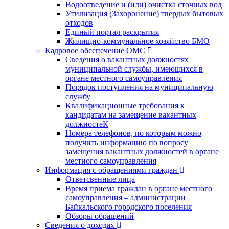
Водоотведение и (или) очистка сточных вод
Утилизация (Захоронение) твердых бытовых
отходов
Единый портал раскрытия
Жилищно-коммунальное хозяйство БМО
Кадровое обеспечение ОМС
Сведения о вакантных должностях
муниципальной службы, имеющихся в
органе местного самоуправления
Порядок поступления на муниципальную
службу
Квалификационные требования к
кандидатам на замещение вакантных
должностеК
Номера телефонов, по которым можно
получить информацию по вопросу
замещения вакантных должностей в органе
местного самоуправления
Информация с обращениями граждан
Ответсвенные лица
Время приема граждан в органе местного
самоуправления – администрации
Байкальского городского поселения
Обзоры обращений
Сведения о доходах