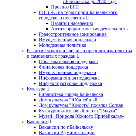
г.Байкальска до 2040 года
Прогноз БГП
ГО и ЧС на территории Байкальского
городского поселения
Памятки населению
Антитеррористическая деятельность
Градостроительное зонирование
Имущественная поддержка
Молодежная политика
Развитие малого и среднего предпринимательства
и самозанятых граждан
Образовательная поддержка
Финансовая поддержка
Имущественная поддержка
Информационная поддержка
Инфраструктурная поддержка
Культура
Библиотека города Байкальска
Дом культуры "Юбилейный"
Дом культуры "Юность" поселка Солзан
Культурно-досуговый центр "Радуга"
Музей «Природа Южного Прибайкалья»
Вакансии
Вакансии по г.Байкальску
Вакансии Администрации