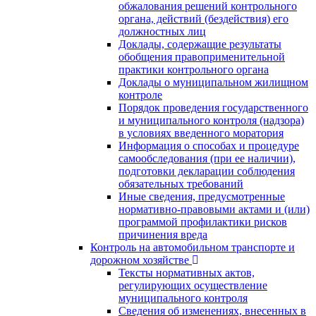
обжалования решений контрольного
органа, действий (бездействия) его
должностных лиц
Доклады, содержащие результаты
обобщения правоприменительной
практики контрольного органа
Доклады о муниципальном жилищном
контроле
Порядок проведения государственного
и муниципального контроля (надзора)
в условиях введенного моратория
Информация о способах и процедуре
самообследования (при ее наличии),
подготовки декларации соблюдения
обязательных требований
Иные сведения, предусмотренные
нормативно-правовыми актами и (или)
программой профилактики рисков
причинения вреда
Контроль на автомобильном транспорте и
дорожном хозяйстве
Тексты нормативных актов,
регулирующих осуществление
муниципального контроля
Сведения об изменениях, внесенных в