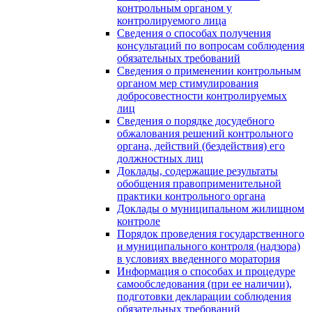
контрольным органом у
контролируемого лица
Сведения о способах получения
консультаций по вопросам соблюдения
обязательных требований
Сведения о применении контрольным
органом мер стимулирования
добросовестности контролируемых
лиц
Сведения о порядке досудебного
обжалования решений контрольного
органа, действий (бездействия) его
должностных лиц
Доклады, содержащие результаты
обобщения правоприменительной
практики контрольного органа
Доклады о муниципальном жилищном
контроле
Порядок проведения государственного
и муниципального контроля (надзора)
в условиях введенного моратория
Информация о способах и процедуре
самообследования (при ее наличии),
подготовки декларации соблюдения
обязательных требований