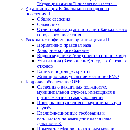
"Редакция газеты "Байкальская газета""
Администрация Байкальского городского
поселения
Общие сведения
Символика
Отчет о работе администрации Байкальского
городского поселения
Раскрытие информации организациями
Нормативно-правовая база
Холодное водоснабжение
Водоотведение и (или) очистка сточных вод
Утилизация (Захоронение) твердых бытовых
отходов
Единый портал раскрытия
Жилищно-коммунальное хозяйство БМО
Кадровое обеспечение ОМС
Сведения о вакантных должностях
муниципальной службы, имеющихся в
органе местного самоуправления
Порядок поступления на муниципальную
службу
Квалификационные требования к
кандидатам на замещение вакантных
должностеК
Номера телефонов, по которым можно