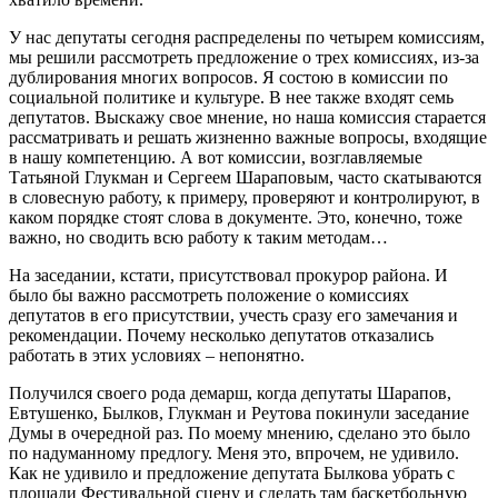
У нас депутаты сегодня распределены по четырем комиссиям,
мы решили рассмотреть предложение о трех комиссиях, из-за
дублирования многих вопросов. Я состою в комиссии по
социальной политике и культуре. В нее также входят семь
депутатов. Выскажу свое мнение, но наша комиссия старается
рассматривать и решать жизненно важные вопросы, входящие
в нашу компетенцию. А вот комиссии, возглавляемые
Татьяной Глукман и Сергеем Шараповым, часто скатываются
в словесную работу, к примеру, проверяют и контролируют, в
каком порядке стоят слова в документе. Это, конечно, тоже
важно, но сводить всю работу к таким методам…
На заседании, кстати, присутствовал прокурор района.
И
было бы важно рассмотреть положение о комиссиях
депутатов в его присутствии, учесть сразу его замечания и
рекомендации.
Почему несколько депутатов отказались
работать в этих условиях – непонятно.
Получился своего рода демарш, когда депутаты Шарапов,
Евтушенко, Былков, Глукман и Реутова покинули заседание
Думы в очередной раз.
По моему мнению, сделано это было
по надуманному предлогу.
Меня это, впрочем, не удивило.
Как не удивило и предложение депутата Былкова убрать с
площади Фестивальной сцену и сделать там баскетбольную