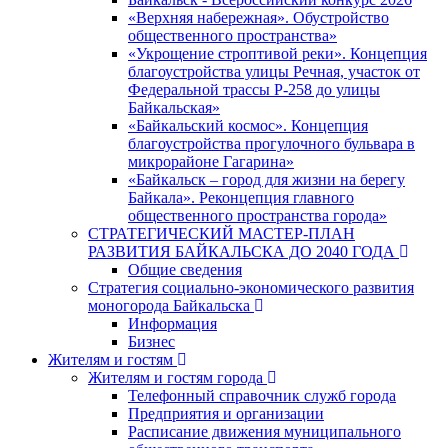
«Верхняя набережная». Обустройство
общественного пространства»
«Укрощение строптивой реки». Концепция
благоустройства улицы Речная, участок от
Федеральной трассы Р-258 до улицы
Байкальская»
«Байкальский космос». Концепция
благоустройства прогулочного бульвара в
микрорайоне Гагарина»
«Байкальск – город для жизни на берегу
Байкала». Реконцепция главного
общественного пространства города»
СТРАТЕГИЧЕСКИЙ МАСТЕР-ПЛАН
РАЗВИТИЯ БАЙКАЛЬСКА ДО 2040 ГОДА
Общие сведения
Стратегия социально-экономического развития
моногорода Байкальска
Информация
Бизнес
Жителям и гостям
Жителям и гостям города
Телефонный справочник служб города
Предприятия и организации
Расписание движения муниципального