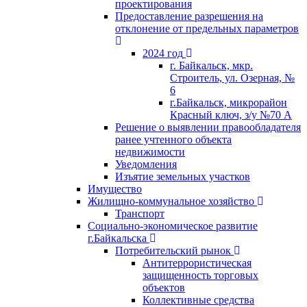
проектирования
Предоставление разрешения на
отклонение от предельных параметров
2024 год
г. Байкальск, мкр.
Строитель, ул. Озерная, №
6
г.Байкальск, микрорайон
Красный ключ, з/у №70 А
Решение о выявлении правообладателя
ранее учтенного объекта
недвижимости
Уведомления
Изъятие земельных участков
Имущество
Жилищно-коммунальное хозяйство
Транспорт
Социально-экономическое развитие
г.Байкальска
Потребительский рынок
Антитеррористическая
защищенность торговых
объектов
Коллективные средства