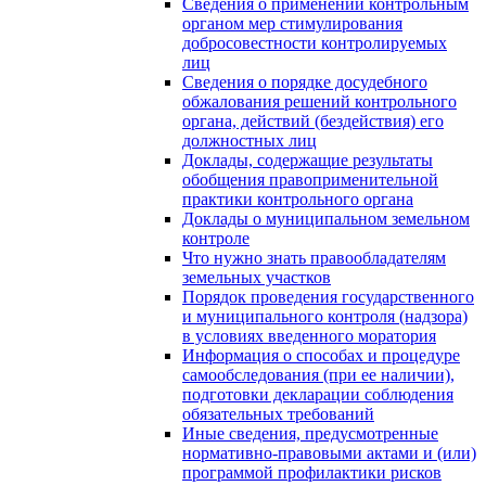
Сведения о применении контрольным
органом мер стимулирования
добросовестности контролируемых
лиц
Сведения о порядке досудебного
обжалования решений контрольного
органа, действий (бездействия) его
должностных лиц
Доклады, содержащие результаты
обобщения правоприменительной
практики контрольного органа
Доклады о муниципальном земельном
контроле
Что нужно знать правообладателям
земельных участков
Порядок проведения государственного
и муниципального контроля (надзора)
в условиях введенного моратория
Информация о способах и процедуре
самообследования (при ее наличии),
подготовки декларации соблюдения
обязательных требований
Иные сведения, предусмотренные
нормативно-правовыми актами и (или)
программой профилактики рисков