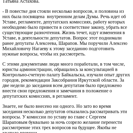
Татьяна Астахова.
- В повестке дня стояли несколько вопросов, и половина из
них была посвящена внутренним делам Думы. Речь идет об
Уставе, регламенте, депутатских комиссиях, работу которых
необходимо было привести в соответствие закону, убрать все
существующие разночтения. Жизнь течет, идут изменения в
Уставе, в деятельности депутатов. Вопрос этот поднимали
ранее депутаты Алексеева, Шарапов. Мы поручили Алексею
Михайловичу Нагаеву к этому заседанию подготовить
нужные вопросы, чтобы их рассмотреть.
С этими документами люди много поработали, в том числе,
юристы администрации, обращались за консультацией в
Контрольно-счетную палату Байкальска, изучали опыт других
городов, рекомендации Заксобрания Иркутской области. За
две недели до заседания всем депутатам было предложено
внести свои предложения и замечания в положение о
депутатских комиссиях, в регламент.
Знаете, не было внесено ни одного. Но зато во время
заседания несколько депутатов отказались рассматривать эти
вопросы. У комиссии по уставу во главе с Сергеем
Шараповым буквально за ночь созрело желание перенести
рассмотрение этих трех вопросов на будущее. Якобы не
хватило времени.