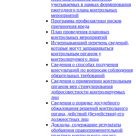
учитываемых в рамках формирования
ежегодного плана контрольных
мероприятий
Программа профилактики рисков
причинения вреда
План проведения плановых
контрольных мероприятий
Исчерпывающий перечень сведений,
которые могут запрашиваться
контрольным органом у
контролируемого лица
Сведения о способах получения
консультаций по вопросам соблюдения
обязательных требований
Сведения о применении контрольным
органом мер стимулирования
добросовестности контролируемых
лиц
Сведения о порядке досудебного
обжалования решений контрольного
органа, действий (бездействия) его
должностных лиц
Доклады, содержащие результаты
обобщения правоприменительной
практики контрольного органа