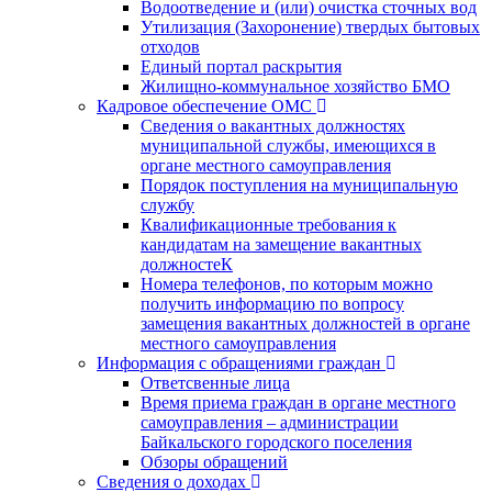
Водоотведение и (или) очистка сточных вод
Утилизация (Захоронение) твердых бытовых
отходов
Единый портал раскрытия
Жилищно-коммунальное хозяйство БМО
Кадровое обеспечение ОМС
Сведения о вакантных должностях
муниципальной службы, имеющихся в
органе местного самоуправления
Порядок поступления на муниципальную
службу
Квалификационные требования к
кандидатам на замещение вакантных
должностеК
Номера телефонов, по которым можно
получить информацию по вопросу
замещения вакантных должностей в органе
местного самоуправления
Информация с обращениями граждан
Ответсвенные лица
Время приема граждан в органе местного
самоуправления – администрации
Байкальского городского поселения
Обзоры обращений
Сведения о доходах