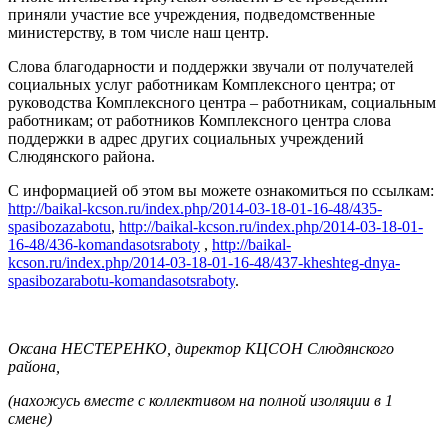
приняли участие все учреждения, подведомственные
министерству, в том числе наш центр.
Слова благодарности и поддержки звучали от получателей
социальных услуг работникам Комплексного центра; от
руководства Комплексного центра – работникам, социальным
работникам; от работников Комплексного центра слова
поддержки в адрес других социальных учреждений
Слюдянского района.
С информацией об этом вы можете ознакомиться по ссылкам:
http://baikal-kcson.ru/index.php/2014-03-18-01-16-48/435-
spasibozazabotu
,
http://baikal-kcson.ru/index.php/2014-03-18-01-
16-48/436-komandasotsraboty
,
http://baikal-
kcson.ru/index.php/2014-03-18-01-16-48/437-kheshteg-dnya-
spasibozarabotu-komandasotsraboty
.
Оксана НЕСТЕРЕНКО
, директор КЦСОН Слюдянского
района,
(нахожусь вместе с коллективом на полной изоляции в 1
смене)