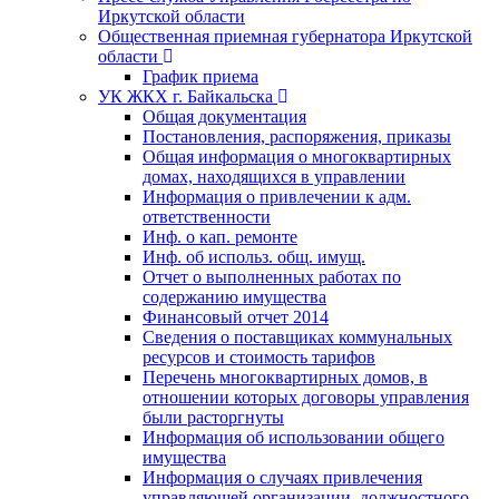
Иркутской области
Общественная приемная губернатора Иркутской
области
График приема
УК ЖКХ г. Байкальска
Общая документация
Постановления, распоряжения, приказы
Общая информация о многоквартирных
домах, находящихся в управлении
Информация о привлечении к адм.
ответственности
Инф. о кап. ремонте
Инф. об использ. общ. имущ.
Отчет о выполненных работах по
содержанию имущества
Финансовый отчет 2014
Сведения о поставщиках коммунальных
ресурсов и стоимость тарифов
Перечень многоквартирных домов, в
отношении которых договоры управления
были расторгнуты
Информация об использовании общего
имущества
Информация о случаях привлечения
управляющей организации, должностного