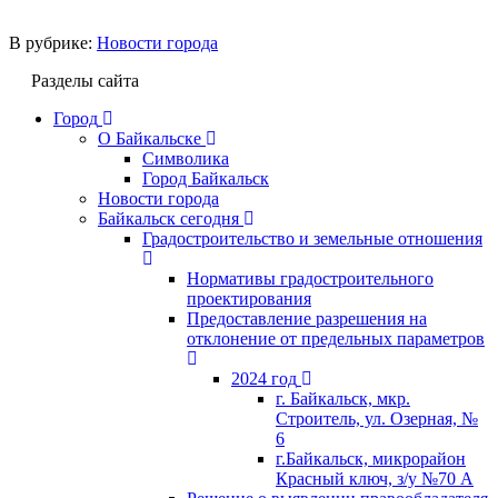
В рубрике:
Новости города
Разделы сайта
Город
О Байкальске
Символика
Город Байкальск
Новости города
Байкальск сегодня
Градостроительство и земельные отношения
Нормативы градостроительного
проектирования
Предоставление разрешения на
отклонение от предельных параметров
2024 год
г. Байкальск, мкр.
Строитель, ул. Озерная, №
6
г.Байкальск, микрорайон
Красный ключ, з/у №70 А