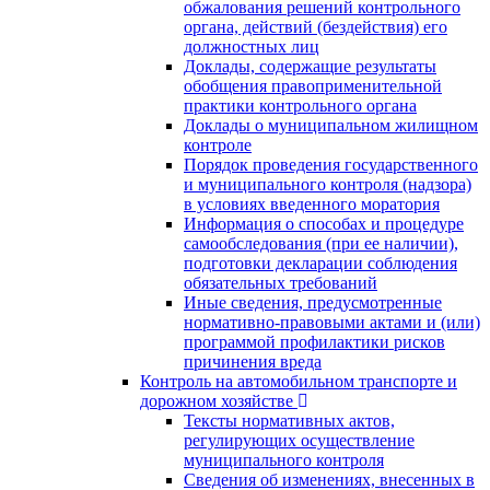
обжалования решений контрольного
органа, действий (бездействия) его
должностных лиц
Доклады, содержащие результаты
обобщения правоприменительной
практики контрольного органа
Доклады о муниципальном жилищном
контроле
Порядок проведения государственного
и муниципального контроля (надзора)
в условиях введенного моратория
Информация о способах и процедуре
самообследования (при ее наличии),
подготовки декларации соблюдения
обязательных требований
Иные сведения, предусмотренные
нормативно-правовыми актами и (или)
программой профилактики рисков
причинения вреда
Контроль на автомобильном транспорте и
дорожном хозяйстве
Тексты нормативных актов,
регулирующих осуществление
муниципального контроля
Сведения об изменениях, внесенных в