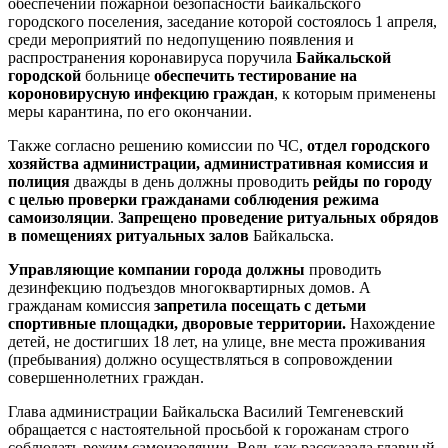
обеспечении пожарной безопасности Байкальского
городского поселения, заседание которой состоялось 1 апреля,
среди мероприятий по недопущению появления и
распространения коронавируса поручила
Байкальской
городской
больнице
обеспечить тестирование на
короновирусную инфекцию граждан
, к которым применены
меры карантина, по его окончании.
Также согласно решению комиссии по ЧС,
отдел городского
хозяйства администрации, а
дминистративн
ая
комисси
я и
полици
я
дважды в день должны проводить
рейд
ы
по городу
с целью проверки гражданами соблюдения режима
самоизоляции
.
Запрещено
проведение ритуальных обрядов
в помещениях ритуальных залов
Байкальска.
Управляющи
е
компани
и города должны
проводить
дезинфекцию подъездов многоквартирных домов. А
гражданам комиссия
запретила п
осещ
ать с детьми
спортивны
е
площад
ки
, дворовы
е
территори
и
.
Нахождение
детей, не достигших 18 лет, на улице, вне места проживания
(пребывания) должно осуществляться в сопровождении
совершеннолетних граждан.
Глава администрации Байкальска Василий Темгеневский
обращается с настоятельной просьбой к горожанам строго
соблюдать режим самоизоляции. Ведь как рассказала главный