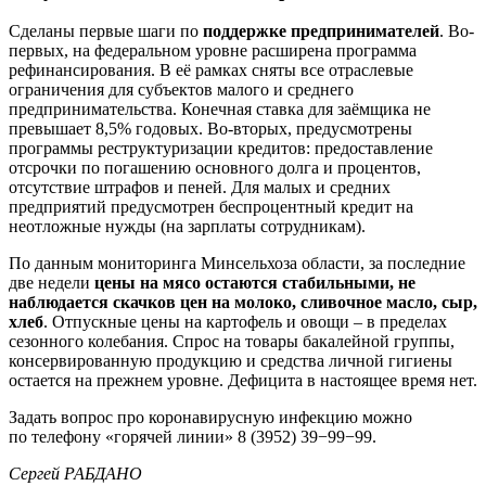
Сделаны первые шаги по
поддержке предпринимателей
. Во-
первых, на федеральном уровне расширена программа
рефинансирования. В её рамках сняты все отраслевые
ограничения для субъектов малого и среднего
предпринимательства. Конечная ставка для заёмщика не
превышает 8,5% годовых. Во-вторых, предусмотрены
программы реструктуризации кредитов: предоставление
отсрочки по погашению основного долга и процентов,
отсутствие штрафов и пеней. Для малых и средних
предприятий предусмотрен беспроцентный кредит на
неотложные нужды (на зарплаты сотрудникам).
По данным мониторинга Минсельхоза области, за последние
две недели
цены на мясо остаются стабильными, не
наблюдается скачков цен на молоко, сливочное масло, сыр,
хлеб
. Отпускные цены на картофель и овощи – в пределах
сезонного колебания. Спрос на товары бакалейной группы,
консервированную продукцию и средства личной гигиены
остается на прежнем уровне. Дефицита в настоящее время нет.
Задать вопрос про коронавирусную инфекцию можно
по телефону «горячей линии» 8 (3952) 39−99−99.
Сергей РАБДАНО