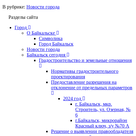
В рубрике:
Новости города
Разделы сайта
Город
О Байкальске
Символика
Город Байкальск
Новости города
Байкальск сегодня
Градостроительство и земельные отношения
Нормативы градостроительного
проектирования
Предоставление разрешения на
отклонение от предельных параметров
2024 год
г. Байкальск, мкр.
Строитель, ул. Озерная, №
6
г.Байкальск, микрорайон
Красный ключ, з/у №70 А
Решение о выявлении правообладателя