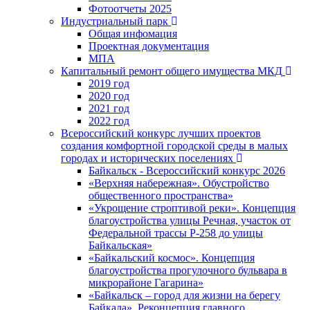
Фотоотчеты 2025
Индустриальный парк
Общая инфомация
Проектная документация
МПА
Капитальный ремонт общего имущества МКД
2019 год
2020 год
2021 год
2022 год
Всероссийский конкурс лучших проектов
создания комфортной городской среды в малых
городах и исторических поселениях
Байкальск - Всероссийский конкурс 2026
«Верхняя набережная». Обустройство
общественного пространства»
«Укрощение строптивой реки». Концепция
благоустройства улицы Речная, участок от
Федеральной трассы Р-258 до улицы
Байкальская»
«Байкальский космос». Концепция
благоустройства прогулочного бульвара в
микрорайоне Гагарина»
«Байкальск – город для жизни на берегу
Байкала». Реконцепция главного