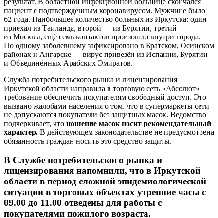
результат. В областной инфекционной больнице скончался
пациент с подтвержденным коронавирусом. Мужчине было
62 года. Наибольшее количество больных из Иркутска: один
приехал из Таиланда, второй — из Бурятии, третий —
из Москвы, ещё семь контактов произошло внутри города.
По одному заболевшему зафиксировано в Братском, Осинском
районах и Ангарске — вирус привезён из Испании, Бурятии
и Объединённых Арабских Эмиратов.
Служба потребительского рынка и лицензирования
Иркутской области направила в торговую сеть «Абсолют»
требование обеспечить покупателям свободный доступ. Это
вызвано жалобами населения о том, что в супермаркеты сети
не допускаются покупатели без защитных масок. Ведомство
подчеркивает, что
ношение масок носит рекомендательный
характер.
В действующем законодательстве не предусмотрена
обязанность граждан носить это средство защиты.
В Службе потребительского рынка и
лицензирования напомнили, что в Иркутской
области в период сложной эпидемиологической
ситуации в торговых объектах утренние часы с
09.00 до 11.00 отведены для работы с
покупателями пожилого возраста.