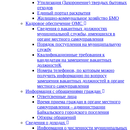
Утилизация (Захоронение) твердых бытовых
отходов
Единый портал раскрытия
Жилищно-коммунальное хозяйство БМО
Кадровое обеспечение ОМС
Сведения о вакантных должностях
муниципальной службы, имеющихся в
органе местного самоуправления
Порядок поступления на муниципальную
службу
Квалификационные требования к
кандидатам на замещение вакантных
должностеК
Номера телефонов, по которым можно
получить информацию по вопросу
замещения вакантных должностей в органе
местного самоуправления
Информация с обращениями граждан
Ответсвенные лица
Время приема граждан в органе местного
самоуправления – администрации
Байкальского городского поселения
Обзоры обращений
Сведения о доходах
Информация о численности муниципальных