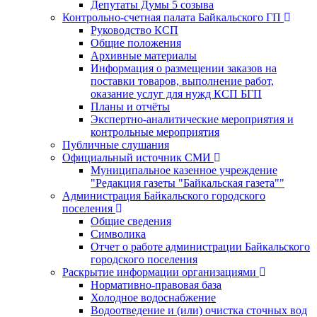
Депутаты Думы 5 созыва
Контрольно-счетная палата Байкальского ГП
Руководство КСП
Общие положения
Архивные материалы
Информация о размещении заказов на
поставки товаров, выполнение работ,
оказание услуг для нужд КСП БГП
Планы и отчёты
Экспертно-аналитические мероприятия и
контрольные мероприятия
Публичные слушания
Официальный источник СМИ
Муниципальное казенное учреждение
"Редакция газеты "Байкальская газета""
Администрация Байкальского городского
поселения
Общие сведения
Символика
Отчет о работе администрации Байкальского
городского поселения
Раскрытие информации организациями
Нормативно-правовая база
Холодное водоснабжение
Водоотведение и (или) очистка сточных вод