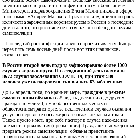
внештатный специалист по инфекционным заболеваниям
Министерства здравоохранения Елена Малинникова в эфире
программы «Андрей Малахов. Прямой эфир», причиной роста
количества зараженных коронавирусом в России в последние
дни стало то, что россияне не сразу начали соблюдать режим
самоизоляции.
– Последний рост инфекции за вчера просчитывается. Как раз
через пять-семь-восемь дней после вот этих шашлыков, —
сказала врач.
В России второй день подряд зафиксировано более 1000
случаев коронавируса. На сегодняшний день выявили
8672 случая заболевания COVID-19, при этом 580
человек уже выздоровели, скончались 63 заболевших.
До 12 апреля, пока, по крайней мере,
граждане в режиме
самоизоляции обязаны
соблюдать дистанцию до других
граждан не менее 1,5 м в общественных местах и
общественномтранспорте, за исключением случаев оказания
услуг по перевозке пассажиров и багажа легковым такси.
Также нужно иметь при себе паспорт в случае нахождения
вне места проживания (пребывания). Граждане, вынужденные
прервать режим самоизоляции, обязаны представить
правоохранительным органам документ, удостоверяющий