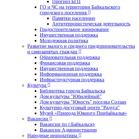
Прогноз БГП
ГО и ЧС на территории Байкальского
городского поселения
Памятки населению
Антитеррористическая деятельность
Градостроительное зонирование
Имущественная поддержка
Молодежная политика
Развитие малого и среднего предпринимательства
и самозанятых граждан
Образовательная поддержка
Финансовая поддержка
Имущественная поддержка
Информационная поддержка
Инфраструктурная поддержка
Культура
Библиотека города Байкальска
Дом культуры "Юбилейный"
Дом культуры "Юность" поселка Солзан
Культурно-досуговый центр "Радуга"
Музей «Природа Южного Прибайкалья»
Вакансии
Вакансии по г.Байкальску
Вакансии Администрации
Народные инициативы