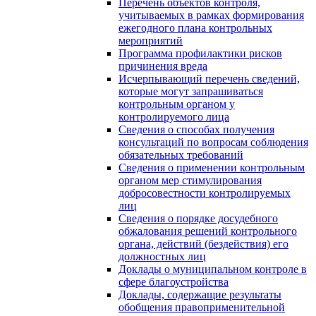
Перечень объектов контроля,
учитываемых в рамках формирования
ежегодного плана контрольных
мероприятий
Программа профилактики рисков
причинения вреда
Исчерпывающий перечень сведений,
которые могут запрашиваться
контрольным органом у
контролируемого лица
Сведения о способах получения
консультаций по вопросам соблюдения
обязательных требований
Сведения о применении контрольным
органом мер стимулирования
добросовестности контролируемых
лиц
Сведения о порядке досудебного
обжалования решений контрольного
органа, действий (бездействия) его
должностных лиц
Доклады о муниципальном контроле в
сфере благоустройства
Доклады, содержащие результаты
обобщения правоприменительной