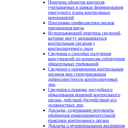
Перечень объектов контроля,
учитываемых в рамках формирования
ежегодного плана контрольных
мероприятий
Программа профилактики рисков
причинения вреда
Исчерпывающий перечень сведений,
которые могут запрашиваться
контрольным органом у
контролируемого лица
Сведения о способах получения
консультаций по вопросам соблюдения
обязательных требований
Сведения о применении контрольным
органом мер стимулирования
добросовестности контролируемых
лиц
Сведения о порядке досудебного
обжалования решений контрольного
органа, действий (бездействия) его
должностных лиц
Доклады, содержащие результаты
обобщения правоприменительной
практики контрольного органа
Доклады о муниципальном жилищном