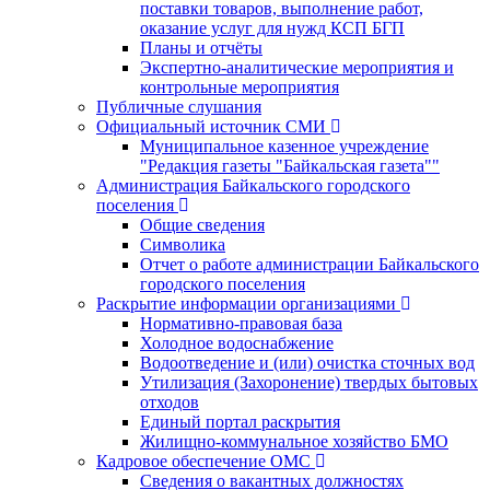
поставки товаров, выполнение работ,
оказание услуг для нужд КСП БГП
Планы и отчёты
Экспертно-аналитические мероприятия и
контрольные мероприятия
Публичные слушания
Официальный источник СМИ
Муниципальное казенное учреждение
"Редакция газеты "Байкальская газета""
Администрация Байкальского городского
поселения
Общие сведения
Символика
Отчет о работе администрации Байкальского
городского поселения
Раскрытие информации организациями
Нормативно-правовая база
Холодное водоснабжение
Водоотведение и (или) очистка сточных вод
Утилизация (Захоронение) твердых бытовых
отходов
Единый портал раскрытия
Жилищно-коммунальное хозяйство БМО
Кадровое обеспечение ОМС
Сведения о вакантных должностях