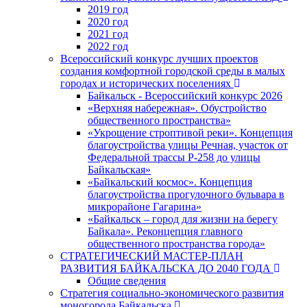
2019 год
2020 год
2021 год
2022 год
Всероссийский конкурс лучших проектов
создания комфортной городской среды в малых
городах и исторических поселениях
Байкальск - Всероссийский конкурс 2026
«Верхняя набережная». Обустройство
общественного пространства»
«Укрощение строптивой реки». Концепция
благоустройства улицы Речная, участок от
Федеральной трассы Р-258 до улицы
Байкальская»
«Байкальский космос». Концепция
благоустройства прогулочного бульвара в
микрорайоне Гагарина»
«Байкальск – город для жизни на берегу
Байкала». Реконцепция главного
общественного пространства города»
СТРАТЕГИЧЕСКИЙ МАСТЕР-ПЛАН
РАЗВИТИЯ БАЙКАЛЬСКА ДО 2040 ГОДА
Общие сведения
Стратегия социально-экономического развития
моногорода Байкальска