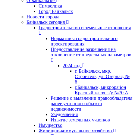
О Байкальске
Символика
Город Байкальск
Новости города
Байкальск сегодня
Градостроительство и земельные отношения
Нормативы градостроительного
проектирования
Предоставление разрешения на
отклонение от предельных параметров
2024 год
г. Байкальск, мкр.
Строитель, ул. Озерная, №
6
г.Байкальск, микрорайон
Красный ключ, з/у №70 А
Решение о выявлении правообладателя
ранее учтенного объекта
недвижимости
Уведомления
Изъятие земельных участков
Имущество
Жилищно-коммунальное хозяйство