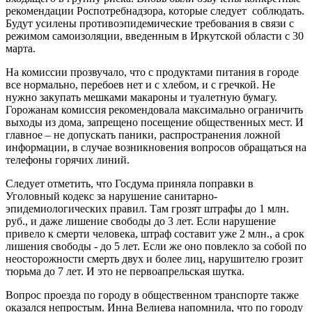
рекомендации Роспотребнадзора, которые следует соблюдать.
Будут усилены противоэпидемические требования в связи с
режимом самоизоляции, введенным в Иркутской области с 30
марта.
На комиссии прозвучало, что с продуктами питания в городе
все нормально, перебоев нет и с хлебом, и с гречкой. Не
нужно закупать мешками макароны и туалетную бумагу.
Горожанам комиссия рекомендовала максимально ограничить
выходы из дома, запрещено посещение общественных мест. И
главное – не допускать паники, распространения ложной
информации, в случае возникновения вопросов обращаться на
телефоны горячих линий.
Следует отметить, что Госдума приняла поправки в
Уголовный кодекс за нарушение санитарно-
эпидемиологических правил. Там грозят штрафы до 1 млн.
руб., и даже лишение свободы до 3 лет. Если нарушение
привело к смерти человека, штраф составит уже 2 млн., а срок
лишения свободы - до 5 лет. Если же оно повлекло за собой по
неосторожности смерть двух и более лиц, нарушителю грозит
тюрьма до 7 лет. И это не первоапрельская шутка.
Вопрос проезда по городу в общественном транспорте также
оказался непростым. Инна Велиева напомнила, что по городу