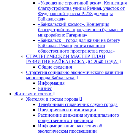
«Укрощение строптивой реки». Концепция
благоустройства улицы Речная, участок от
Федеральной трассы Р-258 до улицы
Байкальская»
«Байкальский космос». Концепция
благоустройства прогулочного бульвара в
микрорайоне Гагарина»
«Байкальск – город для жизни на берегу
Байкала». Реконцепция главного
общественного пространства города»
СТРАТЕГИЧЕСКИЙ МАСТЕР-ПЛАН
РАЗВИТИЯ БАЙКАЛЬСКА ДО 2040 ГОДА
Общие сведения
Стратегия социально-экономического развития
моногорода Байкальска
Информация
Бизнес
Жителям и гостям
Жителям и гостям города
Телефонный справочник служб города
Предприятия и организации
Расписание движения муниципального
общественного транспорта
Информирование населения об
экологическом просвещении