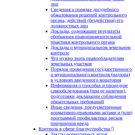
лиц
Сведения о порядке досудебного
обжалования решений контрольного
органа, действий (бездействия) его
должностных лиц
Доклады, содержащие результаты
обобщения правоприменительной
практики контрольного органа
Доклады о муниципальном земельном
контроле
Что нужно знать правообладателям
земельных участков
Порядок проведения государственного
и муниципального контроля (надзора)
в условиях введенного моратория
Информация о способах и процедуре
самообследования (при ее наличии),
подготовки декларации соблюдения
обязательных требований
Иные сведения, предусмотренные
нормативно-правовыми актами и (или)
программой профилактики рисков
причинения вреда
Контроль в сфере благоустройства
Тексты нормативных актов,