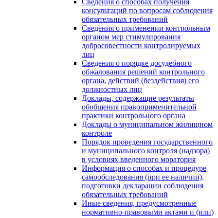
Сведения о способах получения
консультаций по вопросам соблюдения
обязательных требований
Сведения о применении контрольным
органом мер стимулирования
добросовестности контролируемых
лиц
Сведения о порядке досудебного
обжалования решений контрольного
органа, действий (бездействия) его
должностных лиц
Доклады, содержащие результаты
обобщения правоприменительной
практики контрольного органа
Доклады о муниципальном жилищном
контроле
Порядок проведения государственного
и муниципального контроля (надзора)
в условиях введенного моратория
Информация о способах и процедуре
самообследования (при ее наличии),
подготовки декларации соблюдения
обязательных требований
Иные сведения, предусмотренные
нормативно-правовыми актами и (или)