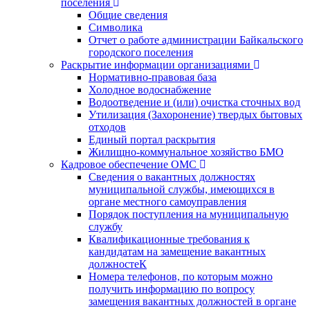
поселения
Общие сведения
Символика
Отчет о работе администрации Байкальского
городского поселения
Раскрытие информации организациями
Нормативно-правовая база
Холодное водоснабжение
Водоотведение и (или) очистка сточных вод
Утилизация (Захоронение) твердых бытовых
отходов
Единый портал раскрытия
Жилищно-коммунальное хозяйство БМО
Кадровое обеспечение ОМС
Сведения о вакантных должностях
муниципальной службы, имеющихся в
органе местного самоуправления
Порядок поступления на муниципальную
службу
Квалификационные требования к
кандидатам на замещение вакантных
должностеК
Номера телефонов, по которым можно
получить информацию по вопросу
замещения вакантных должностей в органе