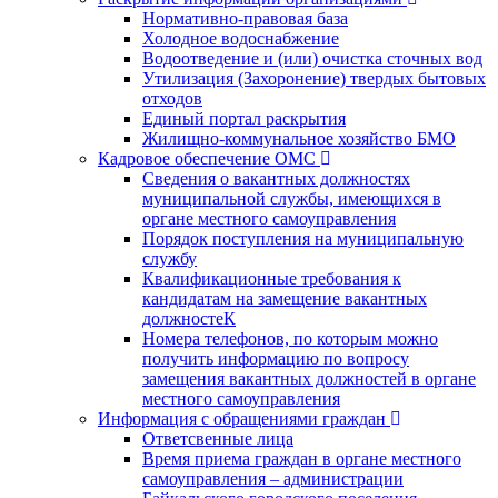
Нормативно-правовая база
Холодное водоснабжение
Водоотведение и (или) очистка сточных вод
Утилизация (Захоронение) твердых бытовых
отходов
Единый портал раскрытия
Жилищно-коммунальное хозяйство БМО
Кадровое обеспечение ОМС
Сведения о вакантных должностях
муниципальной службы, имеющихся в
органе местного самоуправления
Порядок поступления на муниципальную
службу
Квалификационные требования к
кандидатам на замещение вакантных
должностеК
Номера телефонов, по которым можно
получить информацию по вопросу
замещения вакантных должностей в органе
местного самоуправления
Информация с обращениями граждан
Ответсвенные лица
Время приема граждан в органе местного
самоуправления – администрации