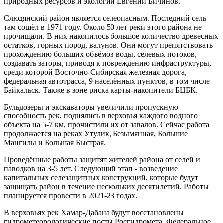
природных ресурсов и экологии Евгений Бичинов.
Слюдянский район является селеопасным. Последний сель
там сошёл в 1971 году. Около 50 лет реки этого района не
прочищали. В них накопилось большое количество древесных
остатков, горных пород, валунов. Они могут препятствовать
прохождению больших объёмов воды, селевых потоков,
создавать заторы, приводя к повреждению инфраструктуры,
среди которой Восточно-Сибирская железная дорога,
федеральная автотрасса, 9 населённых пунктов, в том числе
Байкальск. Также в зоне риска карты-накопители БЦБК.
Бульдозеры и экскаваторы увеличили пропускную
способность рек, поднялись в верховья каждого водного
объекта на 5-7 км, прочистили их от завалов. Сейчас работа
продолжается на реках Утулик, Безымянная, Большие
Мангилы и Большая Быстрая.
Проведённые работы защитят жителей района от селей и
паводков на 3-5 лет. Следующий этап - возведение
капитальных селезащитных конструкций, которые будут
защищать район в течение нескольких десятилетий. Работы
планируется провести в 2021-23 годах.
В верховьях рек Хамар-Дабана будут восстановлены
гидрометеорологические посты Росгидромета. Федеральное