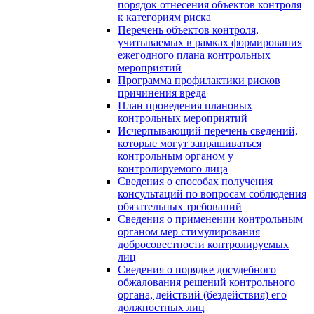
порядок отнесения объектов контроля
к категориям риска
Перечень объектов контроля,
учитываемых в рамках формирования
ежегодного плана контрольных
мероприятий
Программа профилактики рисков
причинения вреда
План проведения плановых
контрольных мероприятий
Исчерпывающий перечень сведений,
которые могут запрашиваться
контрольным органом у
контролируемого лица
Сведения о способах получения
консультаций по вопросам соблюдения
обязательных требований
Сведения о применении контрольным
органом мер стимулирования
добросовестности контролируемых
лиц
Сведения о порядке досудебного
обжалования решений контрольного
органа, действий (бездействия) его
должностных лиц