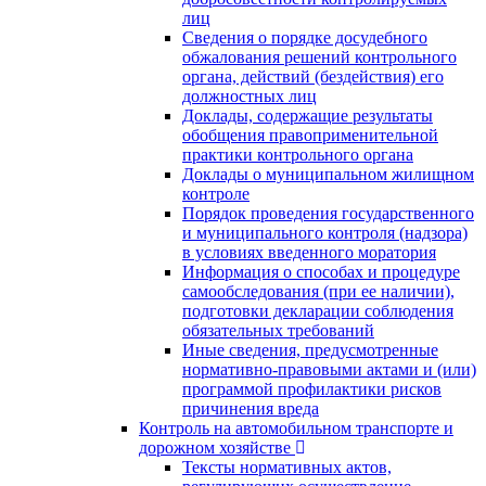
лиц
Сведения о порядке досудебного
обжалования решений контрольного
органа, действий (бездействия) его
должностных лиц
Доклады, содержащие результаты
обобщения правоприменительной
практики контрольного органа
Доклады о муниципальном жилищном
контроле
Порядок проведения государственного
и муниципального контроля (надзора)
в условиях введенного моратория
Информация о способах и процедуре
самообследования (при ее наличии),
подготовки декларации соблюдения
обязательных требований
Иные сведения, предусмотренные
нормативно-правовыми актами и (или)
программой профилактики рисков
причинения вреда
Контроль на автомобильном транспорте и
дорожном хозяйстве
Тексты нормативных актов,