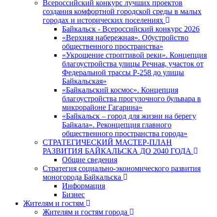
Всероссийский конкурс лучших проектов
создания комфортной городской среды в малых
городах и исторических поселениях
Байкальск - Всероссийский конкурс 2026
«Верхняя набережная». Обустройство
общественного пространства»
«Укрощение строптивой реки». Концепция
благоустройства улицы Речная, участок от
Федеральной трассы Р-258 до улицы
Байкальская»
«Байкальский космос». Концепция
благоустройства прогулочного бульвара в
микрорайоне Гагарина»
«Байкальск – город для жизни на берегу
Байкала». Реконцепция главного
общественного пространства города»
СТРАТЕГИЧЕСКИЙ МАСТЕР-ПЛАН
РАЗВИТИЯ БАЙКАЛЬСКА ДО 2040 ГОДА
Общие сведения
Стратегия социально-экономического развития
моногорода Байкальска
Информация
Бизнес
Жителям и гостям
Жителям и гостям города