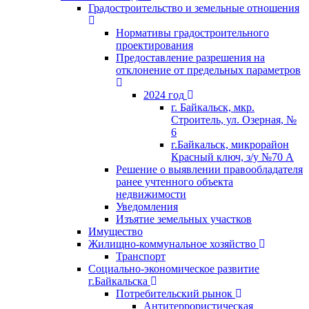
Градостроительство и земельные отношения
Нормативы градостроительного
проектирования
Предоставление разрешения на
отклонение от предельных параметров
2024 год
г. Байкальск, мкр.
Строитель, ул. Озерная, №
6
г.Байкальск, микрорайон
Красный ключ, з/у №70 А
Решение о выявлении правообладателя
ранее учтенного объекта
недвижимости
Уведомления
Изъятие земельных участков
Имущество
Жилищно-коммунальное хозяйство
Транспорт
Социально-экономическое развитие
г.Байкальска
Потребительский рынок
Антитеррористическая