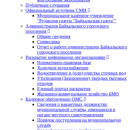
Публичные слушания
Официальный источник СМИ
Муниципальное казенное учреждение
"Редакция газеты "Байкальская газета""
Администрация Байкальского городского
поселения
Общие сведения
Символика
Отчет о работе администрации Байкальского
городского поселения
Раскрытие информации организациями
Нормативно-правовая база
Холодное водоснабжение
Водоотведение и (или) очистка сточных вод
Утилизация (Захоронение) твердых бытовых
отходов
Единый портал раскрытия
Жилищно-коммунальное хозяйство БМО
Кадровое обеспечение ОМС
Сведения о вакантных должностях
муниципальной службы, имеющихся в
органе местного самоуправления
Порядок поступления на муниципальную
службу