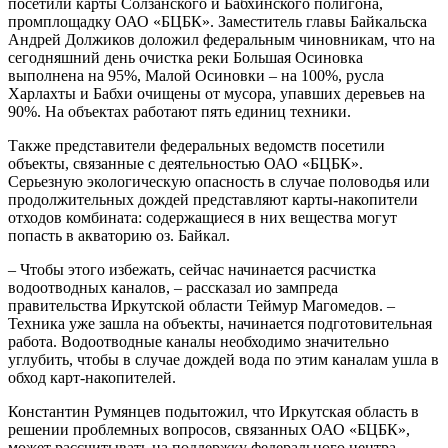
посетили карты Солзанского и Бабхинского полигона,
промплощадку ОАО «БЦБК». Заместитель главы Байкальска
Андрей Должиков доложил федеральным чиновникам, что на
сегодняшний день очистка реки Большая Осиновка
выполнена на 95%, Малой Осиновки – на 100%, русла
Харлахты и Бабхи очищены от мусора, упавших деревьев на
90%. На объектах работают пять единиц техники.
Также представители федеральных ведомств посетили
объекты, связанные с деятельностью ОАО «БЦБК».
Серьезную экологическую опасность в случае половодья или
продолжительных дождей представляют карты-накопители
отходов комбината: содержащиеся в них вещества могут
попасть в акваторию оз. Байкал.
– Чтобы этого избежать, сейчас начинается расчистка
водоотводных каналов, – рассказал ио зампреда
правительства Иркутской области Теймур Магомедов. –
Техника уже зашла на объекты, начинается подготовительная
работа. Водоотводные каналы необходимо значительно
углубить, чтобы в случае дождей вода по этим каналам ушла в
обход карт-накопителей.
Константин Румянцев подытожил, что Иркутская область в
решении проблемных вопросов, связанных ОАО «БЦБК»,
может рассчитывать на поддержку федерального центра.