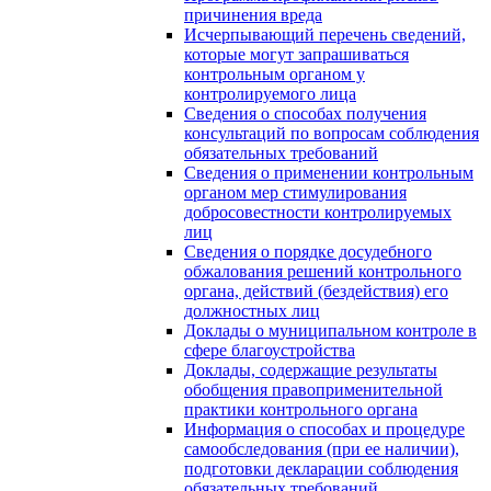
причинения вреда
Исчерпывающий перечень сведений,
которые могут запрашиваться
контрольным органом у
контролируемого лица
Сведения о способах получения
консультаций по вопросам соблюдения
обязательных требований
Сведения о применении контрольным
органом мер стимулирования
добросовестности контролируемых
лиц
Сведения о порядке досудебного
обжалования решений контрольного
органа, действий (бездействия) его
должностных лиц
Доклады о муниципальном контроле в
сфере благоустройства
Доклады, содержащие результаты
обобщения правоприменительной
практики контрольного органа
Информация о способах и процедуре
самообследования (при ее наличии),
подготовки декларации соблюдения
обязательных требований