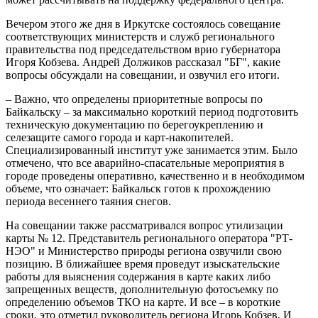
Вечером этого же дня в Иркутске состоялось совещание
соответствующих министерств и служб регионального
правительства под председательством врио губернатора
Игоря Кобзева. Андрей Должиков рассказал "БГ", какие
вопросы обсуждали на совещании, и озвучил его итоги.
– Важно, что определены приоритетные вопросы по
Байкальску – за максимально короткий период подготовить
техническую документацию по берегоукреплению и
селезащите самого города и карт-накопителей.
Специализированный институт уже занимается этим. Было
отмечено, что все аварийно-спасательные мероприятия в
городе проведены оперативно, качественно и в необходимом
объеме, что означает: Байкальск готов к прохождению
периода весеннего таяния снегов.
На совещании также рассматривался вопрос утилизации
карты № 12. Представитель регионального оператора "РТ-
НЭО" и Министерство природы региона озвучили свою
позицию. В ближайшее время проведут изыскательские
работы для выяснения содержания в карте каких либо
запрещенных веществ, дополнительную фотосъемку по
определению объемов ТКО на карте. И все – в короткие
сроки, это отметил руководитель региона Игорь Кобзев. И