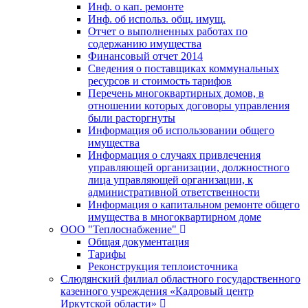
Инф. о кап. ремонте
Инф. об использ. общ. имущ.
Отчет о выполненных работах по
содержанию имущества
Финансовый отчет 2014
Сведения о поставщиках коммунальных
ресурсов и стоимость тарифов
Перечень многоквартирных домов, в
отношении которых договоры управления
были расторгнуты
Информация об использовании общего
имущества
Информация о случаях привлечения
управляющей организации, должностного
лица управляющей организации, к
административной ответственности
Информация о капитальном ремонте общего
имущества в многоквартирном доме
ООО "Теплоснабжение"
Общая документация
Тарифы
Реконструкция теплоисточника
Слюдянский филиал областного государственного
казенного учреждения «Кадровый центр
Иркутской области»