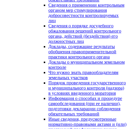
Сведения о применении контрольным
органом мер стимулирования
добросовестности контролируемых
лиц
Сведения о порядке досудебного
обжалования решений контрольного
органа, действий (бездействия) его
должностных лиц
Доклады, содержащие результаты
обобщения правоприменительной
практики контрольного органа
Доклады о муниципальном земельном
контроле
Что нужно знать правообладателям
земельных участков
Порядок проведения государственного
и муниципального контроля (надзора)
в условиях введенного моратория
Информация о способах и процедуре
самообследования (при ее наличии),
подготовки декларации соблюдения
обязательных требований
Иные сведения, предусмотренные
нормативно-правовыми актами и (или)