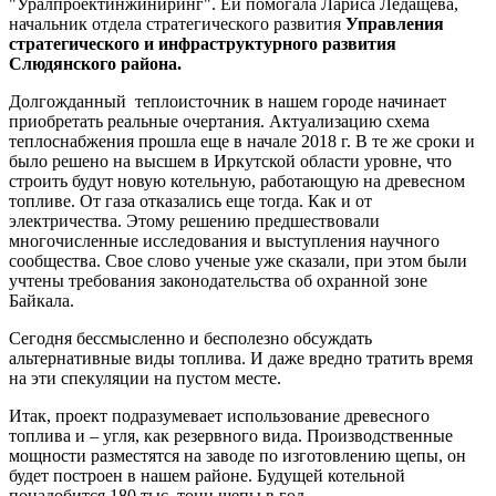
"Уралпроектинжиниринг". Ей помогала Лариса Ледащева,
начальник отдела стратегического развития
Управления
стратегического и инфраструктурного развития
Слюдянского района.
Долгожданный теплоисточник в нашем городе начинает
приобретать реальные очертания. Актуализацию схема
теплоснабжения прошла еще в начале 2018 г. В те же сроки и
было решено на высшем в Иркутской области уровне, что
строить будут новую котельную, работающую на древесном
топливе. От газа отказались еще тогда. Как и от
электричества. Этому решению предшествовали
многочисленные исследования и выступления научного
сообщества. Свое слово ученые уже сказали, при этом были
учтены требования законодательства об охранной зоне
Байкала.
Сегодня бессмысленно и бесполезно обсуждать
альтернативные виды топлива. И даже вредно тратить время
на эти спекуляции на пустом месте.
Итак, проект подразумевает использование древесного
топлива и – угля, как резервного вида. Производственные
мощности разместятся на заводе по изготовлению щепы, он
будет построен в нашем районе. Будущей котельной
понадобится 180 тыс. тонн щепы в год.