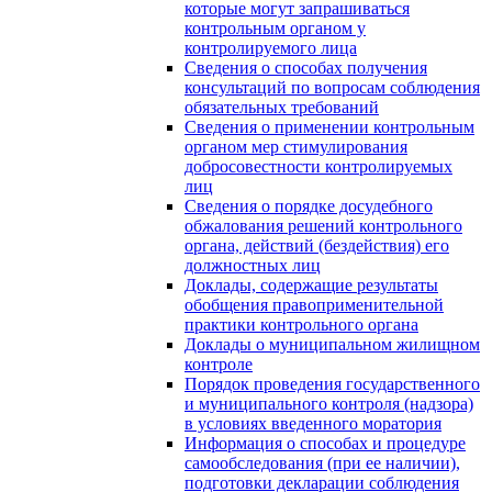
которые могут запрашиваться
контрольным органом у
контролируемого лица
Сведения о способах получения
консультаций по вопросам соблюдения
обязательных требований
Сведения о применении контрольным
органом мер стимулирования
добросовестности контролируемых
лиц
Сведения о порядке досудебного
обжалования решений контрольного
органа, действий (бездействия) его
должностных лиц
Доклады, содержащие результаты
обобщения правоприменительной
практики контрольного органа
Доклады о муниципальном жилищном
контроле
Порядок проведения государственного
и муниципального контроля (надзора)
в условиях введенного моратория
Информация о способах и процедуре
самообследования (при ее наличии),
подготовки декларации соблюдения