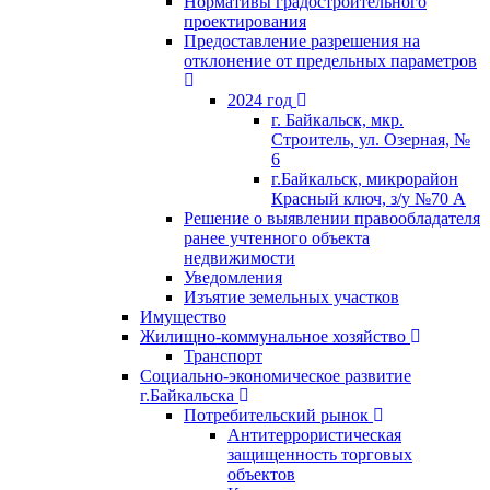
Нормативы градостроительного
проектирования
Предоставление разрешения на
отклонение от предельных параметров
2024 год
г. Байкальск, мкр.
Строитель, ул. Озерная, №
6
г.Байкальск, микрорайон
Красный ключ, з/у №70 А
Решение о выявлении правообладателя
ранее учтенного объекта
недвижимости
Уведомления
Изъятие земельных участков
Имущество
Жилищно-коммунальное хозяйство
Транспорт
Социально-экономическое развитие
г.Байкальска
Потребительский рынок
Антитеррористическая
защищенность торговых
объектов