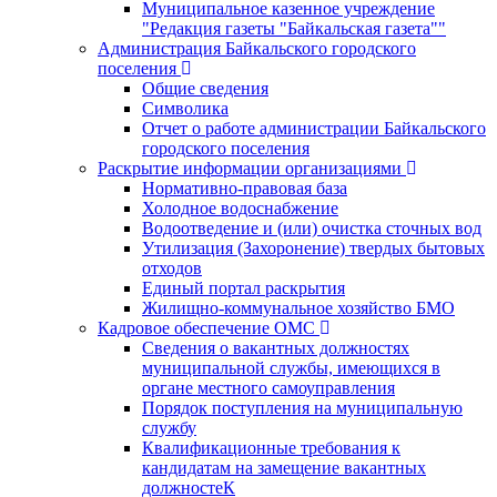
Муниципальное казенное учреждение
"Редакция газеты "Байкальская газета""
Администрация Байкальского городского
поселения
Общие сведения
Символика
Отчет о работе администрации Байкальского
городского поселения
Раскрытие информации организациями
Нормативно-правовая база
Холодное водоснабжение
Водоотведение и (или) очистка сточных вод
Утилизация (Захоронение) твердых бытовых
отходов
Единый портал раскрытия
Жилищно-коммунальное хозяйство БМО
Кадровое обеспечение ОМС
Сведения о вакантных должностях
муниципальной службы, имеющихся в
органе местного самоуправления
Порядок поступления на муниципальную
службу
Квалификационные требования к
кандидатам на замещение вакантных
должностеК