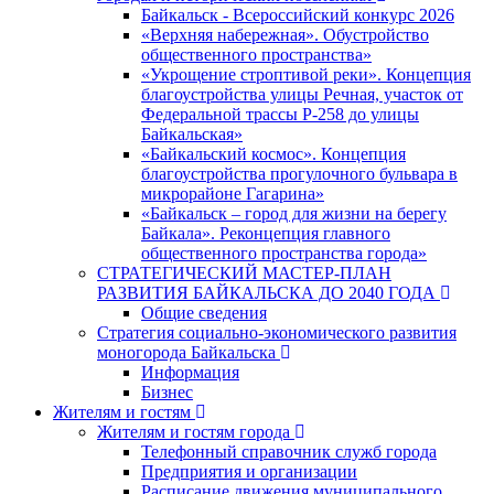
Байкальск - Всероссийский конкурс 2026
«Верхняя набережная». Обустройство
общественного пространства»
«Укрощение строптивой реки». Концепция
благоустройства улицы Речная, участок от
Федеральной трассы Р-258 до улицы
Байкальская»
«Байкальский космос». Концепция
благоустройства прогулочного бульвара в
микрорайоне Гагарина»
«Байкальск – город для жизни на берегу
Байкала». Реконцепция главного
общественного пространства города»
СТРАТЕГИЧЕСКИЙ МАСТЕР-ПЛАН
РАЗВИТИЯ БАЙКАЛЬСКА ДО 2040 ГОДА
Общие сведения
Стратегия социально-экономического развития
моногорода Байкальска
Информация
Бизнес
Жителям и гостям
Жителям и гостям города
Телефонный справочник служб города
Предприятия и организации
Расписание движения муниципального