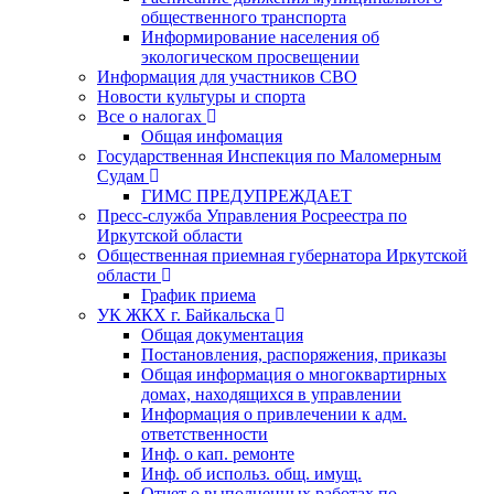
общественного транспорта
Информирование населения об
экологическом просвещении
Информация для участников СВО
Новости культуры и спорта
Все о налогах
Общая инфомация
Государственная Инспекция по Маломерным
Судам
ГИМС ПРЕДУПРЕЖДАЕТ
Пресс-служба Управления Росреестра по
Иркутской области
Общественная приемная губернатора Иркутской
области
График приема
УК ЖКХ г. Байкальска
Общая документация
Постановления, распоряжения, приказы
Общая информация о многоквартирных
домах, находящихся в управлении
Информация о привлечении к адм.
ответственности
Инф. о кап. ремонте
Инф. об использ. общ. имущ.
Отчет о выполненных работах по